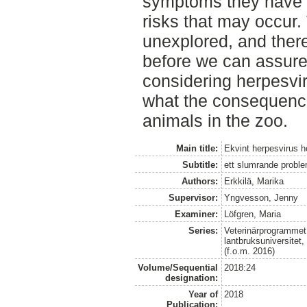
symptoms they have 
risks that may occur. 
unexplored, and ther
before we can assure 
considering herpesvi
what the consequence
animals in the zoo.
Main title:
Ekvint herpesvirus h
Subtitle:
ett slumrande probl
Authors:
Erkkilä, Marika
Supervisor:
Yngvesson, Jenny
Examiner:
Löfgren, Maria
Series:
Veterinärprogrammet
lantbruksuniversitet
(f.o.m. 2016)
Volume/Sequential
2018:24
designation:
Year of
2018
Publication: