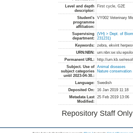
Level and depth
First cycle, G2E
descriptor:
Student's
VY002 Veterinary M
programme
affiliation:
Supervising
(VH) > Dept. of Biom
department:
231231)
Keywords:
zebra, ekvint herpes
URN:NBN:
urn:nbn:se:slu:epsil
Permanent URL:
http://urn.kb.se/res
Subject. Use of
Animal diseases
subject categories
Nature conservation
until 2023-04-30.:
Language:
Swedish
Deposited On:
16 Jan 2019 11:18
Metadata Last
25 Feb 2019 13:06
Modified:
Repository Staff Onl