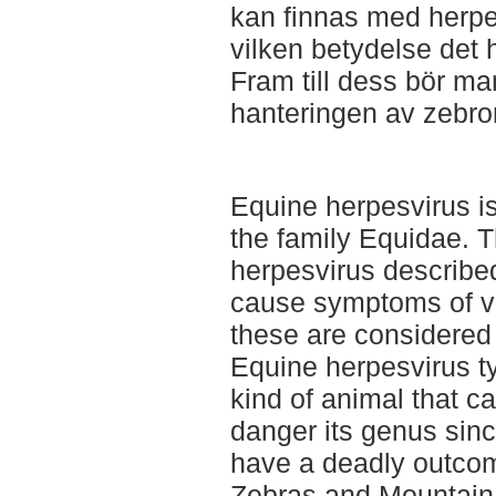
kan finnas med herpe
vilken betydelse det h
Fram till dess bör man
hanteringen av zebror
Equine herpesvirus is
the family Equidae. T
herpesvirus described
cause symptoms of va
these are considered 
Equine herpesvirus ty
kind of animal that ca
danger its genus sin
have a deadly outcom
Zebras and Mountain 