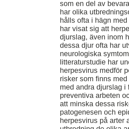
som en del av bevara
har olika utbredning
hålls ofta i hägn med
har visat sig att herp
djurslag, även inom he
dessa djur ofta har ut
neurologiska symtom 
litteraturstudie har 
herpesvirus medför po
risker som finns med 
med andra djurslag i
preventiva arbeten oc
att minska dessa risk
patogenesen och epid
herpesvirus på arter 
utbredning de olika a