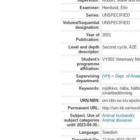
Supervisor:
Rhodin, Marie
and
As
Examiner:
Hernlund, Elin
Series:
UNSPECIFIED
Volume/Sequential
UNSPECIFIED
designation:
Year of
2021
Publication:
Level and depth
Second cycle, A2E
descriptor:
Student's
VY002 Veterinary M
programme
affiliation:
Supervising
(VH) > Dept. of Anat
department:
Keywords:
mjölkkor, hälta, hält
smärtbedömning
URN:NBN:
urn:nbn:se:slu:epsil
Permanent URL:
http://urn.kb.se/res
Subject. Use of
Animal husbandry
subject categories
Animal diseases
until 2023-04-30.:
Language:
Swedish
Deposited On:
17 Feb 2021 09:37