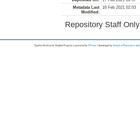
Metadata Last
18 Feb 2021 02:03
Modified:
Repository Staff Onl
Epsilon Archive for Student Projects is
powored by
EPrints 3
developed by
School of Electronics an