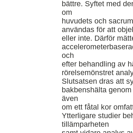
bättre. Syftet med de
om
huvudets och sacrums 
användas för att obje
eller inte. Därför mät
accelerometerbasera
och
efter behandling av hä
rörelsemönstret anal
Slutsatsen dras att sy
bakbenshälta genom a
även
om ett fåtal kor omfa
Ytterligare studier be
tillämparheten
samt vidare analys av