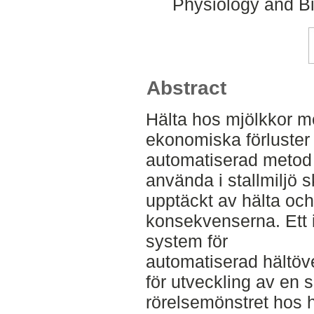
Physiology and Bi
Abstract
Hälta hos mjölkkor me
ekonomiska förluster 
automatiserad metod f
använda i stallmiljö sk
upptäckt av hälta oc
konsekvenserna. Ett 
system för
automatiserad hältöve
för utveckling av en
rörelsemönstret hos h