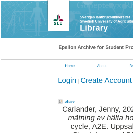
Sveriges lantbruksuniversitet
Swedish University of Agricult
Library
Epsilon Archive for Student Pro
Home
About
B
Login
Create Account
Share
Carlander, Jenny
, 20
mätning av hälta hos
cycle, A2E. Uppsa