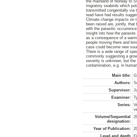
the mainland of Norway to Sva
migratory seabirds which po
transmitted congenitally via 
read have had results sugges
Climate change impacts on t
been raised are, jointly, tha
with the parasitic occurrenc
insight into how the parasite 
as a consequence of a warmer
people moving there and brin
case could become new source
There is a wide range of spec
commonly suggesting a growt
severity is unknown, but the
contamination, e.g. in huma
Main title:
G
Authors:
S
Supervisor:
J
Examiner:
T
Series:
V
v
Volume/Sequential
2
designation:
Year of Publication:
2
Level and depth
F