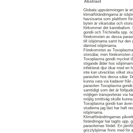
Abstract
Globala uppvärmningen är ett
klimatförändringarna är isbj
havsisarna som plattform för 
byten är vikarsälar och sto
förkommer det kannibalism. 
gondii och Trichinella spp. o
förekomsten av dessa parasit
till isbjörnarna samt hur d
därmed isbjörnarna.
Förekomsten av Toxoplasma g
storsälar, men förekomsten 
Toxoplasma gondii mycket lå
stigande ålder hos isbjörnarn
infekterat djur ökar med en h
inte kan utvecklas vilket sku
parasiten hos dessa sälar. De
kunna vara via kadaver från a
parasiten Toxoplasma gondii, 
samtidigt som det är förbjude
möjligen transporteras via h
möjlig smittväg skulle kunna
Toxoplasma gondii kan även ö
studierna jag läst har haft r
isbjörnarna.
Klimatförändringarnas påverk
förändringar har tagits upp,
parasiternas fördel. En jämf
grizzlybjörnar finns med för