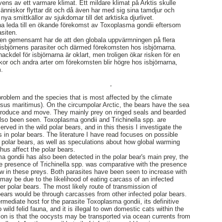
ens av ett varmare klimat. Ett mildare klimat på Arktis skulle
 människor flyttar dit och då även har med sig sina tamdjur och
nya smittkällor av sjukdomar till det arktiska djurlivet.
nna leda till en ökande förekomst av Toxoplasma gondii eftersom
asiten.
en gemensamt har de att den globala uppvärmningen på flera
isbjörnens parasiter och därmed förekomsten hos isbjörnarna.
nackdel för isbjörnarna är oklart, men troligen ökar risken för en
or och andra arter om förekomsten blir högre hos isbjörnarna,
m.
,
problem and the species that is most affected by the climate
rsus maritimus). On the circumpolar Arctic, the bears have the sea
reproduce and move. They mainly prey on ringed seals and bearded
lso been seen. Toxoplasma gondii and Trichinella spp. are
rved in the wild polar bears, and in this thesis I investigate the
 in polar bears. The literature I have read focuses on possible
e polar bears, as well as speculations about how global warming
thus affect the polar bears.
 gondii has also been detected in the polar bear's main prey, the
e presence of Trichinella spp. was comparative with the presence
w in these preys. Both parasites have been seen to increase with
t may be due to the likelihood of eating carcass of an infected
der polar bears. The most likely route of transmission of
 bears would be through carcasses from other infected polar bears.
ermediate host for the parasite Toxoplasma gondii, its definitive
wild felid fauna, and it is illegal to own domestic cats within the
ion is that the oocysts may be transported via ocean currents from