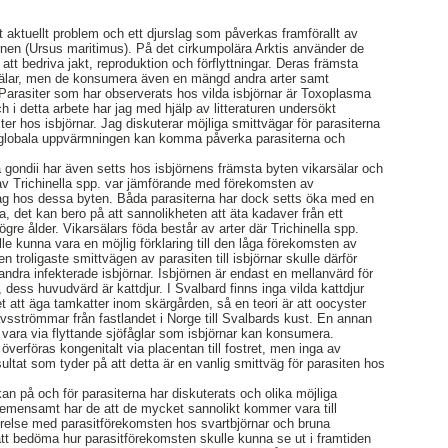
 aktuellt problem och ett djurslag som påverkas framförallt av
örnen (Ursus maritimus). På det cirkumpolära Arktis använder de
att bedriva jakt, reproduktion och förflyttningar. Deras främsta
rsälar, men de konsumera även en mängd andra arter samt
Parasiter som har observerats hos vilda isbjörnar är Toxoplasma
ch i detta arbete har jag med hjälp av litteraturen undersökt
er hos isbjörnar. Jag diskuterar möjliga smittvägar för parasiterna
en globala uppvärmningen kan komma påverka parasiterna och
ondii har även setts hos isbjörnens främsta byten vikarsälar och
av Trichinella spp. var jämförande med förekomsten av
g hos dessa byten. Båda parasiterna har dock setts öka med en
a, det kan bero på att sannolikheten att äta kadaver från ett
ögre ålder. Vikarsälars föda består av arter där Trichinella spp.
lle kunna vara en möjlig förklaring till den låga förekomsten av
n troligaste smittvägen av parasiten till isbjörnar skulle därför
ndra infekterade isbjörnar. Isbjörnen är endast en mellanvärd för
dess huvudvärd är kattdjur. I Svalbard finns inga vilda kattdjur
t att äga tamkatter inom skärgården, så en teori är att oocyster
avsströmmar från fastlandet i Norge till Svalbards kust. En annan
 vara via flyttande sjöfåglar som isbjörnar kan konsumera.
verföras kongenitalt via placentan till fostret, men inga av
esultat som tyder på att detta är en vanlig smittväg för parasiten hos
an på och för parasiterna har diskuterats och olika möjliga
 gemensamt har de att de mycket sannolikt kommer vara till
örelse med parasitförekomsten hos svartbjörnar och bruna
 att bedöma hur parasitförekomsten skulle kunna se ut i framtiden