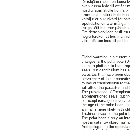
för isbjörnen som en konsekv
även kunna leda till att fler
husdjur som skulle kunna bli 
Framförallt katter skulle ku
kattdjur är huvudvärd för par
Spekulationerna är många m
troliga sätt kommer påverka 
Om detta verkligen är till en 
högre förekomst hos människ
vilket då kan leda till proble
Global warming is a current 
changes is the polar bear (U
ice as a platform to hunt, 
seals, but cannibalism has a
parasites that have been obse
prevalence of these parasites
routes of transmission to th
will affect the parasites and 
The prevalence of Toxoplasma
aforementioned seals, but th
of Toxoplasma gondii very lo
the age of the polar bears, i
animal is more likely with ol
Trichinella spp. to the polar
The polar bear is only an int
host is cats. Svalbard has no 
Archipelago, so the speculat