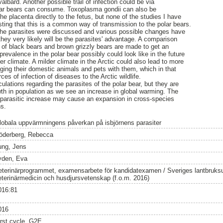
lbard. Another possible trail of infection could be via
lar bears can consume. Toxoplasma gondii can also be
the placenta directly to the fetus, but none of the studies I have
ting that this is a common way of transmission to the polar bears.
he parasites were discussed and various possible changes have
t they very likely will be the parasites' advantage. A comparison
e of black bears and brown grizzly bears are made to get an
prevalence in the polar bear possibly could look like in the future
 climate. A milder climate in the Arctic could also lead to more
ging their domestic animals and pets with them, which in that
s of infection of diseases to the Arctic wildlife.
ulations regarding the parasites of the polar bear, but they are
h in population as we see an increase in global warming. The
 parasitic increase may cause an expansion in cross-species
ns.
lobala uppvärmningens påverkan på isbjörnens parasiter
öderberg, Rebecca
ung, Jens
yden, Eva
eterinärprogrammet, examensarbete för kandidatexamen / Sveriges lantbruksun
eterinärmedicin och husdjursvetenskap (f.o.m. 2016)
016:81
016
irst cycle, G2E