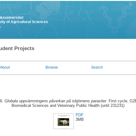
uksuniversitet
ity of Agricultural Sciences
y
udent Projects
About
Browse
Search
16.
Globala uppvärmningens påverkan på isbjörnens parasiter.
First cycle, G2
Biomedical Sciences and Veterinary Public Health (until 231231)
PDF
3MB