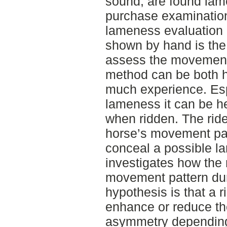
sound, are found lam
purchase examination
lameness evaluation 
shown by hand is th
assess the movements
method can be both h
much experience. Esp
lameness it can be he
when ridden. The ride
horse’s movement pa
conceal a possible l
investigates how the r
movement pattern duri
hypothesis is that a r
enhance or reduce t
asymmetry depending 