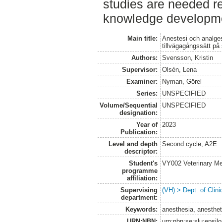
studies are needed r
knowledge developme
Main title:
Anestesi och analges
tillvägagångssätt på
Authors:
Svensson, Kristin
Supervisor:
Olsén, Lena
Examiner:
Nyman, Görel
Series:
UNSPECIFIED
Volume/Sequential
UNSPECIFIED
designation:
Year of
2023
Publication:
Level and depth
Second cycle, A2E
descriptor:
Student's
VY002 Veterinary M
programme
affiliation:
Supervising
(VH) > Dept. of Clini
department:
Keywords:
anesthesia, anesthe
URN:NBN:
urn:nbn:se:slu:epsil