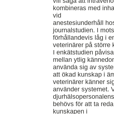
vill säga att intrave
kombineras med inha
vid
anestesiunderhåll ho
journalstudien. I mot
förhållandevis låg i 
veterinärer på större k
I enkätstudien påvis
mellan ytlig kännedo
använda sig av system
att ökad kunskap i ämn
veterinärer känner 
använder systemet. V
djurhälsopersonalen
behövs för att ta red
kunskapen i