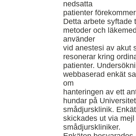
nedsatta
patienter förekommer 
Detta arbete syftade t
metoder och läkemede
använder
vid anestesi av akut 
resonerar kring ordin
patienter. Undersökni
webbaserad enkät sam
om
hanteringen av ett an
hundar på Universite
smådjursklinik. Enkä
skickades ut via mejl
smådjurskliniker.
Enkäten besvarades a