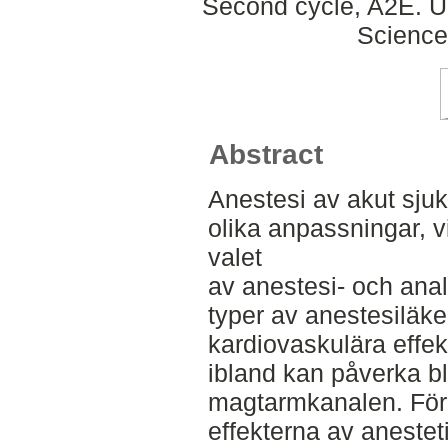
Second cycle, A2E. Up
Science
Abstract
Anestesi av akut sjuk
olika anpassningar, vi
valet
av anestesi- och ana
typer av anestesiläk
kardiovaskulära effe
ibland kan påverka b
magtarmkanalen. För 
effekterna av anestet