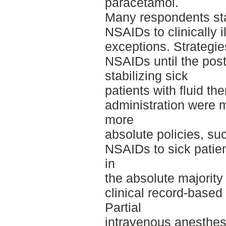
paracetamol.
Many respondents sta
NSAIDs to clinically i
exceptions. Strategi
NSAIDs until the post
stabilizing sick
patients with fluid t
administration were
more
absolute policies, su
NSAIDs to sick patie
in
the absolute majority
clinical record-based 
Partial
intravenous anesthes