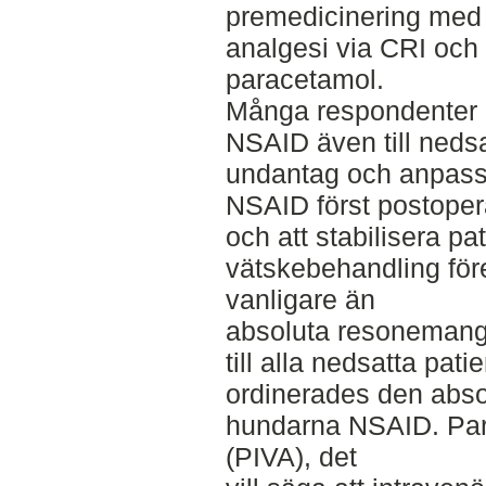
premedicinering med 
analgesi via CRI och
paracetamol.
Många respondenter u
NSAID även till nedsa
undantag och anpassn
NSAID först postoperat
och att stabilisera pa
vätskebehandling för
vanligare än
absoluta resonemang
till alla nedsatta pat
ordinerades den abso
hundarna NSAID. Part
(PIVA), det