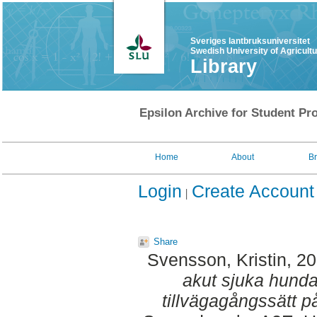
Sveriges lantbruksuniversitet
Swedish University of Agricult
Library
Epsilon Archive for Student Pro
Home
About
B
Login
Create Account
Share
Svensson, Kristin
, 2
akut sjuka hunda
tillvägagångssätt p