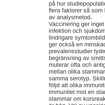
på hur studiepopulat
flera faktorer så som 
av analysmetod.
Vaccinering ger inget
infektion och sjukd
lindrigare symtombild
ger också en minskad
prevalensstudier tyder 
begränsning av smitt
muterar ofta och anti
mellan olika stammar,
samma serotyp. Skillna
följd att olika immun
Immunitet mot en sta
stammar om korsreak