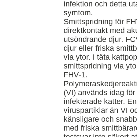
infektion och detta ut
symtom.
Smittspridning för FH
direktkontakt med akut
utsöndrande djur. FCV
djur eller friska smi
via ytor. I täta kattpo
smittspridning via yto
FHV-1.
Polymeraskedjereakti
(VI) används idag för 
infekterade katter. E
viruspartiklar än VI 
känsligare och snabba
med friska smittbärar
testsvar inte säkert at