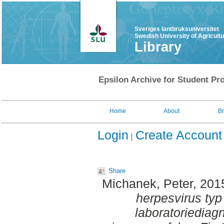
Sveriges lantbruksuniversitet
Swedish University of Agricult
Library
Epsilon Archive for Student Pro
Home
About
B
Login
Create Account
Share
Michanek, Peter
, 201
herpesvirus typ 
laboratoriediag