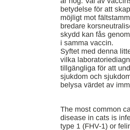
är hög. Val av vacci
betydelse för att sk
möjligt mot fältstamm
bredare korsneutrali
skydd kan fås genom 
i samma vaccin.
Syftet med denna litt
vilka laboratoriediag
tillgängliga för att u
sjukdom och sjukdom
belysa värdet av imm
The most common cau
disease in cats is inf
type 1 (FHV-1) or feli