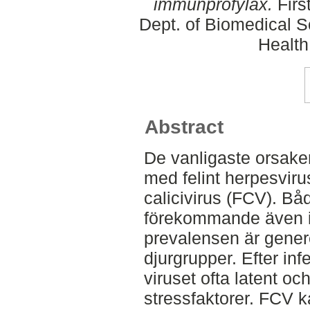
immunprofylax.
Firs
Dept. of Biomedical S
Health
Abstract
De vanligaste orsakern
med felint herpesvirus
calicivirus (FCV). Båd
förekommande även i 
prevalensen är genere
djurgrupper. Efter in
viruset ofta latent oc
stressfaktorer. FCV ka