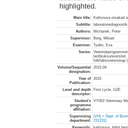
highlighted.
Main title:
Kattsnuva orsakad av 
Subtitle:
laboratoriediagnosti
Authors:
Michanek, Peter
Supervisor:
Berg, Mikael
Examiner:
Tydén, Eva
Series:
Veterinärprogrammet
lantbruksuniversitet,
folkhälsovetenskap (
Volume/Sequential
2015:04
designation:
Year of
2015
Publication:
Level and depth
First cycle, G2E
descriptor:
Student's
VY002 Veterinary M
programme
affiliation:
Supervising
(VH) > Dept. of Biom
department:
231231)
Keywords:
kattsnuva, felint herp