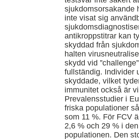
sjukdomsorsakande ho
inte visat sig användb
sjukdomsdiagnostise
antikroppstitrar kan t
skyddad från sjukdom
halten virusneutralis
skydd vid ”challenge
fullständig. Individe
skyddade, vilket tyde
immunitet också är vi
Prevalensstudier i Eur
friska populationer 
som 11 %. För FCV är
2,6 % och 29 % i den 
populationen. Den sto