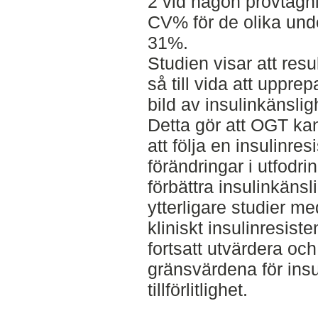
2 vid någon provtagn
CV% för de olika unde
31%.
Studien visar att result
så till vida att uppr
bild av insulinkänsligh
Detta gör att OGT kan
att följa en insulinr
förändringar i utfodri
förbättra insulinkänsl
ytterligare studier m
kliniskt insulinresiste
fortsatt utvärdera och
gränsvärdena för insul
tillförlitlighet.