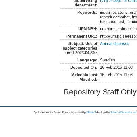
Supervising
(VH) > Dept. of Clini
department:
Keywords:
insulinresistens, ora
reproducerbarhet, in
tolerance test, lamini
URN:NBN:
urn:nbn:se:slu:epsil
Permanent URL:
http://urn.kb.se/res
Subject. Use of
Animal diseases
subject categories
until 2023-04-30.:
Language:
Swedish
Deposited On:
16 Feb 2015 11:08
Metadata Last
16 Feb 2015 11:08
Modified:
Repository Staff Onl
Epsilon Archive for Student Projects is
powored by
EPrints 3
developed by
School of Electronics an