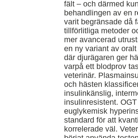
fält – och därmed kun
behandlingen av en r
varit begränsade då f
tillförlitliga metoder 
mer avancerad utrust
en ny variant av oral
där djurägaren ger h
varpå ett blodprov ta
veterinär. Plasmainsu
och hästen klassifice
insulinkänslig, interme
insulinresistent. OGT
euglykemisk hyperin
standard för att kvant
korrelerade väl. Veter
börjat använda teste