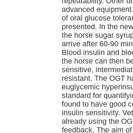
repeatability. Other d
advanced equipment. 
of oral glucose toler
presented. In the ne
the horse sugar syrup
arrive after 60-90 mi
Blood insulin and bl
the horse can then be
sensitive, intermediat
resistant. The OGT h
euglycemic hyperins
standard for quantifyi
found to have good co
insulin sensitivity. V
already using the OGT
feedback. The aim of