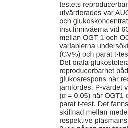
testets reproducerbar
utvärderades var AUC
och glukoskoncentrat
insulinnivåerna vid 6
mellan OGT 1 och OGT
variablerna undersökt
(CV%) och parat t-tes
Det orala glukostole
reproducerbarhet båd
glukosrespons när res
jämfördes. P-värdet va
(α = 0,05) när OGT1 
parat t-test. Det fann
skillnad mellan mede
respektive plasmain