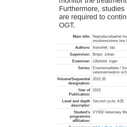
monitor the treatment 
Furthermore, studies 
are required to conti
OGT.
Main title:
Reproducerbarhet hos
insulinresistens hos
Authors:
Askerfelt, Ida
Supervisor:
Bröjer, Johan
Examiner:
Lilliehööl, Inger
Series:
Examensarbete / Sver
veterinärmedicin oc
Volume/Sequential
2015:35
designation:
Year of
2015
Publication:
Level and depth
Second cycle, A2E
descriptor:
Student's
VY002 Veterinary M
programme
affiliation: