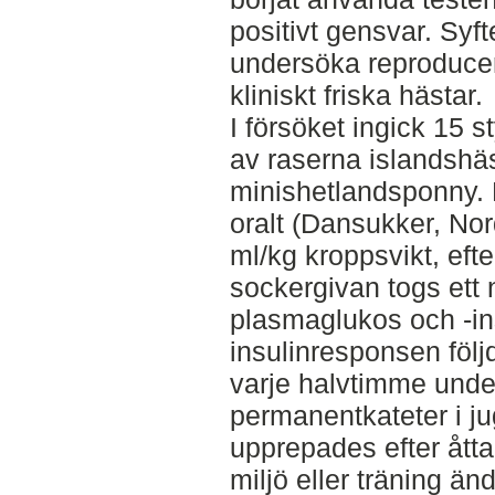
positivt gensvar. Syf
undersöka reproduce
kliniskt friska hästar.
I försöket ingick 15 s
av raserna islandshä
minishetlandsponny. 
oralt (Dansukker, Nord
ml/kg kroppsvikt, efte
sockergivan togs ett 
plasmaglukos och -in
insulinresponsen föl
varje halvtimme under
permanentkateter i j
upprepades efter åtta 
miljö eller träning än