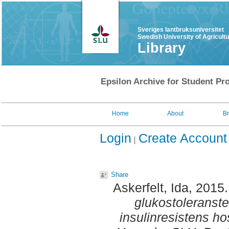
Sveriges lantbruksuniversitet
Swedish University of Agricult
Library
Epsilon Archive for Student Pro
Home
About
B
Login
Create Account
Share
Askerfelt, Ida
, 2015
glukostoleranste
insulinresistens ho