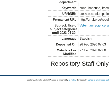
department:
Keywords:
hund, hanhund, kastra
URN:NBN:
urn:nbn:se:slu:epsil
Permanent URL:
http://urn.kb.se/res
Subject. Use of
Veterinary science a
subject categories
until 2023-04-30.:
Language:
Swedish
Deposited On:
26 Feb 2020 07:03
Metadata Last
27 Feb 2020 02:00
Modified:
Repository Staff Onl
Epsilon Archive for Student Projects is
powored by
EPrints 3
developed by
School of Electronics an