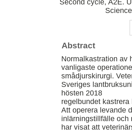
Second cycle, A2E. Up
Science
Abstract
Normalkastration av 
vanligaste operation
smådjurskirurgi. Vete
Sveriges lantbruksuni
hösten 2018
regelbundet kastrera
Att operera levande dj
inlärningstillfälle oc
har visat att veterin