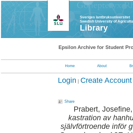
Sveriges lantbruksuniversitet
Swedish University of Agricult
Library
Epsilon Archive for Student Pro
Home
About
B
Login
Create Account
Share
Prabert, Josefine
kastration av hanh
självförtroende inför