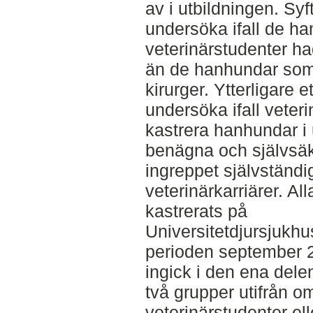
av i utbildningen. Syf
undersöka ifall de h
veterinärstudenter h
än de hanhundar som 
kirurger. Ytterligare e
undersöka ifall veter
kastrera hanhundar i 
benägna och självsäkr
ingreppet självständigt
veterinärkarriärer. A
kastrerats på
Universitetdjursjukh
perioden september 2
ingick i den ena dele
två grupper utifrån o
veterinärstudenter ell