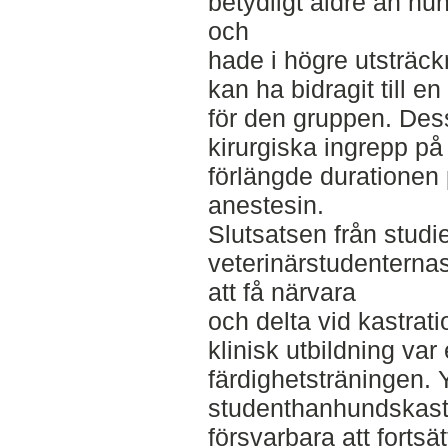
betydligt äldre än hu
och
hade i högre utsträc
kan ha bidragit till e
för den gruppen. Des
kirurgiska ingrepp på
förlängde durationen
anestesin.
Slutsatsen från studie
veterinärstudenternas
att få närvara
och delta vid kastra
klinisk utbildning var
färdighetsträningen. Y
studenthanhundskastr
försvarbara att forts