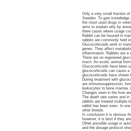
Only a very small fraction o
Sweden. To gain knowledge a
the most used drugs in veteri
aims to explain why by answe
there cases where usage c
Rabbit can be housed in many
rabbits are commonly held in
Glucocorticoids work in many
genes. They affect metabolis
inflammation. Rabbits are a 
There are no registered gluc
much. An exotic animal form
Glucocorticoids have been u
glucocorticoids can cause a 
glucocorticoids have shown 
During treatment with gluco
are immunosuppression, liver
leukocytes to bone marrow, s
Changes seen in the liver are 
The death rate varies and in
rabbits are treated multiple
rabbit has been seen. In one
other breeds.
In conclusion it is obvious t
however, it is best if they a
Other possible usage is aut
and the dosage protocol shou