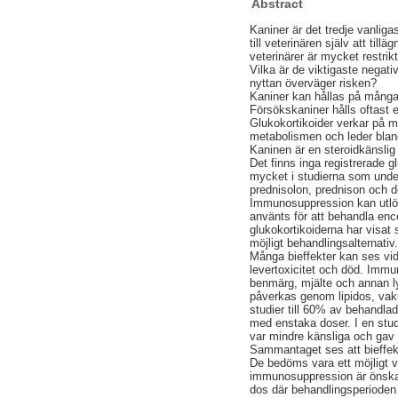
Abstract
Kaniner är det tredje vanliga
till veterinären själv att ti
veterinärer är mycket restrik
Vilka är de viktigaste negat
nyttan överväger risken?
Kaniner kan hållas på många 
Försökskaniner hålls oftast
Glukokortikoider verkar på m
metabolismen och leder bland
Kaninen är en steroidkänslig 
Det finns inga registrerade g
mycket i studierna som undersö
prednisolon, prednison och
Immunosuppression kan utlös
använts för att behandla enc
glukokortikoiderna har visat 
möjligt behandlingsalternativ
Många bieffekter kan ses vi
levertoxicitet och död. Immu
benmärg, mjälte och annan ly
påverkas genom lipidos, vakuo
studier till 60% av behandla
med enstaka doser. I en stud
var mindre känsliga och gav 
Sammantaget ses att bieffekte
De bedöms vara ett möjligt v
immunosuppression är önskad
dos där behandlingsperioden 