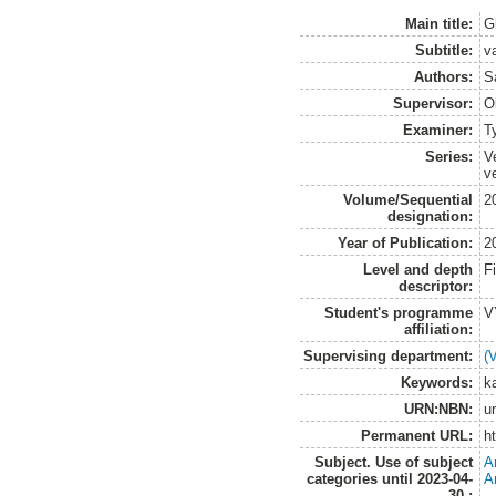
Main title:
Gl
Subtitle:
va
Authors:
S
Supervisor:
O
Examiner:
T
Series:
V
v
Volume/Sequential
2
designation:
Year of Publication:
2
Level and depth
F
descriptor:
Student's programme
V
affiliation:
Supervising department:
(
Keywords:
ka
URN:NBN:
u
Permanent URL:
h
Subject. Use of subject
A
categories until 2023-04-
A
30.: