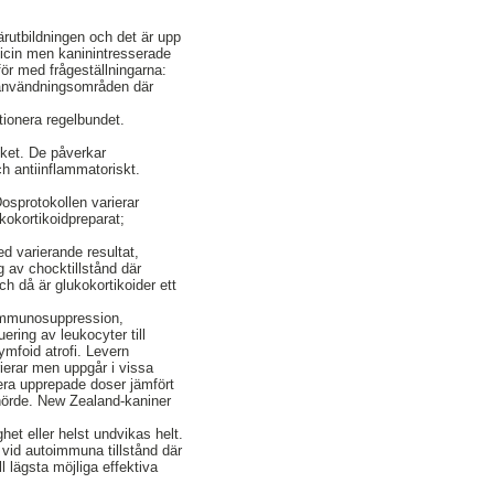
närutbildningen och det är upp
edicin men kaninintresserade
för med frågeställningarna:
a användningsområden där
tionera regelbundet.
cket. De påverkar
h antiinflammatoriskt.
Dosprotokollen varierar
ukokortikoidpreparat;
d varierande resultat,
 av chocktillstånd där
h då är glukokortikoider ett
 immunosuppression,
ring av leukocyter till
ymfoid atrofi. Levern
rierar men uppgår i vissa
lera upprepade doser jämfört
lhörde. New Zealand-kaniner
et eller helst undvikas helt.
 vid autoimmuna tillstånd där
lägsta möjliga effektiva