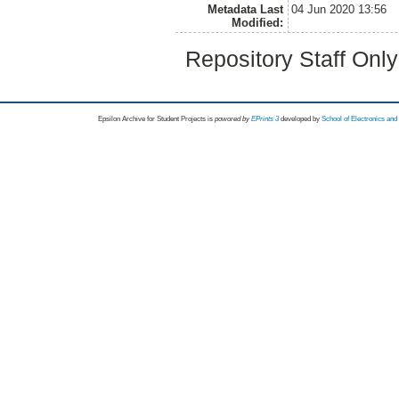
Metadata Last
04 Jun 2020 13:56
Modified:
Repository Staff Onl
Epsilon Archive for Student Projects is
powored by
EPrints 3
developed by
School of Electronics an