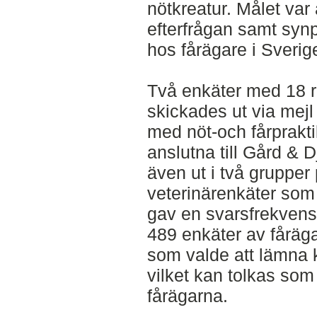
nötkreatur. Målet var
efterfrågan samt syn
hos fårägare i Sverig
Två enkäter med 18 r
skickades ut via mejl
med nöt-och fårpraktik
anslutna till Gård & 
även ut i två grupper
veterinärenkäter som
gav en svarsfrekvens
489 enkäter av fåräg
som valde att lämna 
vilket kan tolkas so
fårägarna.