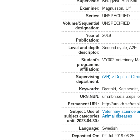
Supervisor:
Bergqvist, Ann-Sofi
Examiner:
Magnusson, Ulf
Series:
UNSPECIFIED
Volume/Sequential
UNSPECIFIED
designation:
Year of
2019
Publication:
Level and depth
Second cycle, A2E
descriptor:
Student's
VY002 Veterinary M
programme
affiliation:
Supervising
(VH) > Dept. of Clini
department:
Keywords:
Dystoki, Kejsarsnitt
URN:NBN:
urn:nbn:se:slu:epsil
Permanent URL:
http://urn.kb.se/res
Subject. Use of
Veterinary science a
subject categories
Animal diseases
until 2023-04-30.:
Language:
Swedish
Deposited On:
02 Jul 2019 06:25