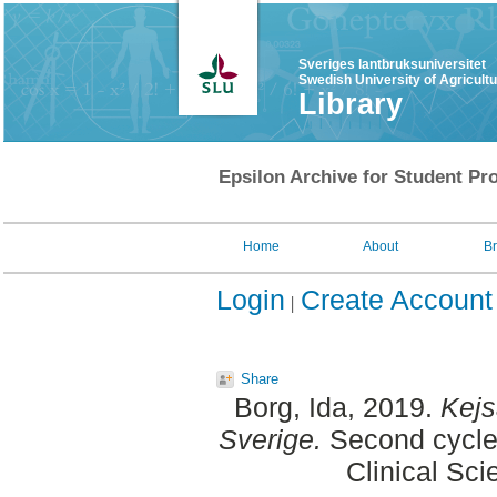
Sveriges lantbruksuniversitet
Swedish University of Agricult
Library
Epsilon Archive for Student Pro
Home
About
B
Login
Create Account
Share
Borg, Ida
, 2019.
Kejs
Sverige.
Second cycle,
Clinical Sci