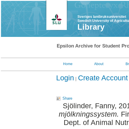
Sveriges lantbruksuniversitet
Swedish University of Agricult
Library
Epsilon Archive for Student Pro
Home
About
B
Login
Create Account
Share
Sjölinder, Fanny
, 20
mjölkningssystem.
Fir
Dept. of Animal Nut