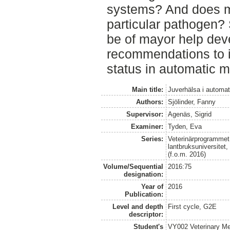
systems? And does m
particular pathogen? 
be of mayor help de
recommendations to i
status in automatic m
Main title:
Juverhälsa i automa
Authors:
Sjölinder, Fanny
Supervisor:
Agenäs, Sigrid
Examiner:
Tyden, Eva
Series:
Veterinärprogrammet
lantbruksuniversitet
(f.o.m. 2016)
Volume/Sequential
2016:75
designation:
Year of
2016
Publication:
Level and depth
First cycle, G2E
descriptor:
Student's
VY002 Veterinary M