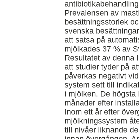
antibiotikabehandlin
Prevalensen av masti
besättningsstorlek oc
svenska besättningarna 
att satsa på automat
mjölkades 37 % av Sve
Resultatet av denna l
att studier tyder på at
påverkas negativt vid
system sett till indik
i mjölken. De högsta
månader efter install
Inom ett år efter öve
mjölkningssystem åte
till nivåer liknande 
innan övergången. An