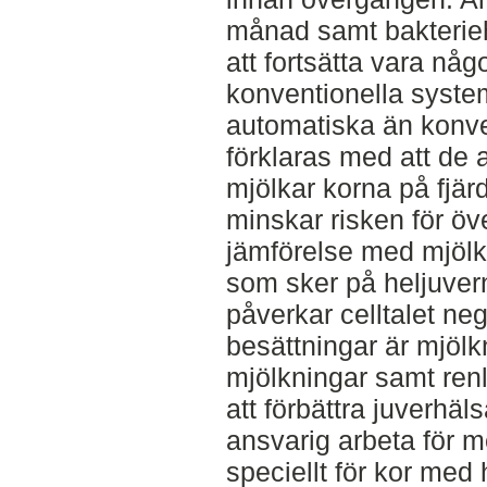
månad samt bakterieh
att fortsätta vara någo
konventionella syste
automatiska än konve
förklaras med att de
mjölkar korna på fjär
minskar risken för öv
jämförelse med mjölk
som sker på heljuver
påverkar celltalet ne
besättningar är mjölkn
mjölkningar samt renl
att förbättra juverhäl
ansvarig arbeta för 
speciellt för kor med 