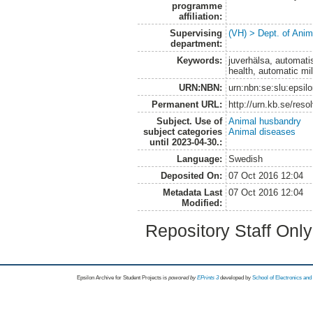
programme
affiliation:
Supervising
(VH) > Dept. of Anim
department:
Keywords:
juverhälsa, automati
health, automatic mi
URN:NBN:
urn:nbn:se:slu:epsil
Permanent URL:
http://urn.kb.se/res
Subject. Use of
Animal husbandry
subject categories
Animal diseases
until 2023-04-30.:
Language:
Swedish
Deposited On:
07 Oct 2016 12:04
Metadata Last
07 Oct 2016 12:04
Modified:
Repository Staff Onl
Epsilon Archive for Student Projects is
powored by
EPrints 3
developed by
School of Electronics an