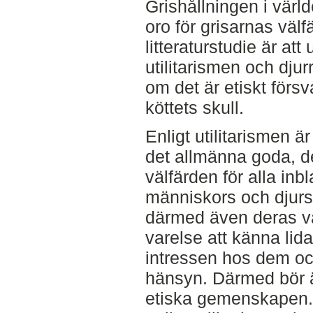
Grishållningen i värl
oro för grisarnas väl
litteraturstudie är att
utilitarismen och dju
om det är etiskt försva
köttets skull.
Enligt utilitarismen ä
det allmänna goda, d
välfärden för alla in
människors och djurs 
därmed även deras v
varelse att känna lid
intressen hos dem och
hänsyn. Därmed bör ä
etiska gemenskapen. 