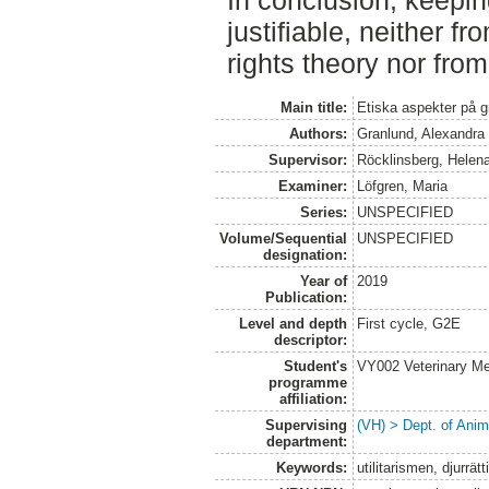
In conclusion, keepin
justifiable, neither f
rights theory nor from 
Main title:
Etiska aspekter på gr
Authors:
Granlund, Alexandra
Supervisor:
Röcklinsberg, Helen
Examiner:
Löfgren, Maria
Series:
UNSPECIFIED
Volume/Sequential
UNSPECIFIED
designation:
Year of
2019
Publication:
Level and depth
First cycle, G2E
descriptor:
Student's
VY002 Veterinary M
programme
affiliation:
Supervising
(VH) > Dept. of Anim
department:
Keywords:
utilitarismen, djurrätt