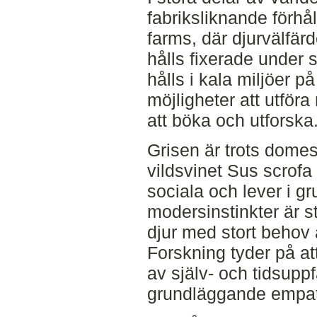
fabriksliknande förhål
farms, där djurvälfä
hålls fixerade under s
hålls i kala miljöer 
möjligheter att utför
att böka och utforska
Grisen är trots domest
vildsvinet Sus scrofa
sociala och lever i g
modersinstinkter är s
djur med stort behov 
Forskning tyder på at
av själv- och tidsupp
grundläggande empat