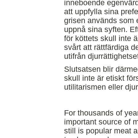
inneboende egenvärde, r
att uppfylla sina pref
grisen används som e
uppnå sina syften. Ef
för köttets skull inte 
svårt att rättfärdiga 
utifrån djurrättighetse
Slutsatsen blir därmed
skull inte är etiskt fö
utilitarismen eller dju
For thousands of yea
important source of 
still is popular meat 