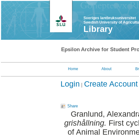
Sveriges lantbruksuniversitet
Swedish University of Agricult
Library
Epsilon Archive for Student Pro
Home
About
B
Login
Create Account
Share
Granlund, Alexandr
grishållning.
First cyc
of Animal Environme