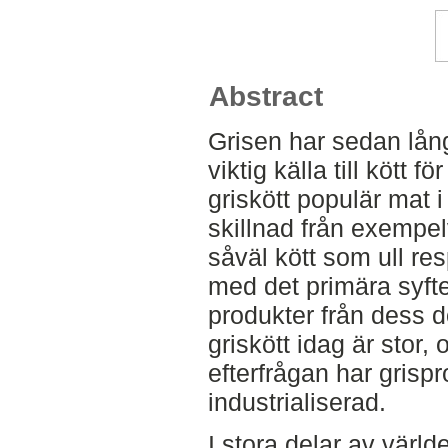
Abstract
Grisen har sedan långt
viktig källa till kött 
griskött populär mat i 
skillnad från exempelv
såväl kött som ull res
med det primära syft
produkter från dess d
griskött idag är stor,
efterfrågan har grispr
industrialiserad.
I stora delar av värld