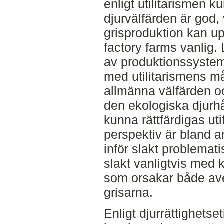
enligt utilitarismen k
djurvälfärden är god, 
grisproduktion kan upp
factory farms vanlig. 
av produktionssystem 
med utilitarismens m
allmänna välfärden o
den ekologiska djurhå
kunna rättfärdigas utifr
perspektiv är bland
inför slakt problemat
slakt vanligtvis med k
som orsakar både ave
grisarna.
Enligt djurrättighetse