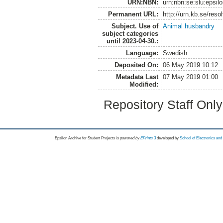
URN:NBN:
urn:nbn:se:slu:epsil
Permanent URL:
http://urn.kb.se/res
Subject. Use of
Animal husbandry
subject categories
until 2023-04-30.:
Language:
Swedish
Deposited On:
06 May 2019 10:12
Metadata Last
07 May 2019 01:00
Modified:
Repository Staff Onl
Epsilon Archive for Student Projects is
powored by
EPrints 3
developed by
School of Electronics an