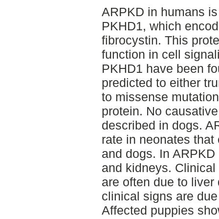
ARPKD in humans is 
PKHD1, which encodes
fibrocystin. This prot
function in cell signa
PKHD1 have been fou
predicted to either tr
to missense mutation
protein. No causati
described in dogs. A
rate in neonates tha
and dogs. In ARPKD c
and kidneys. Clinica
are often due to live
clinical signs are du
Affected puppies sho