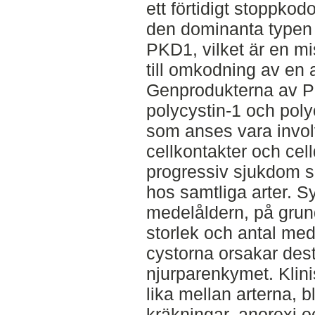
ett förtidigt stoppk
den dominanta typen 
PKD1, vilket är en m
till omkodning av en 
Genprodukterna av 
polycystin-1 och polyc
som anses vara invol
cellkontakter och ce
progressiv sjukdom so
hos samtliga arter.
medelåldern, på grun
storlek och antal me
cystorna orsakar des
njurparenkymet. Klinis
lika mellan arterna, b
kräkningar, anorexi 