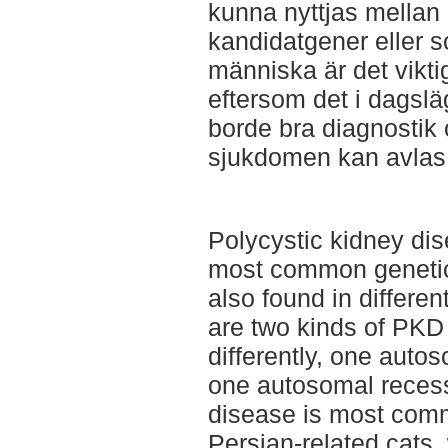
kunna nyttjas mellan a
kandidatgener eller s
människa är det viktig
eftersom det i dagslä
borde bra diagnostik 
sjukdomen kan avlas 
Polycystic kidney dis
most common genetic
also found in differe
are two kinds of PKD 
differently, one aut
one autosomal recess
disease is most co
Persian-related cats,