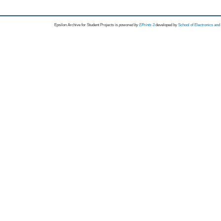
Epsilon Archive for Student Projects is
powored by
EPrints 3
developed by
School of Electronics an