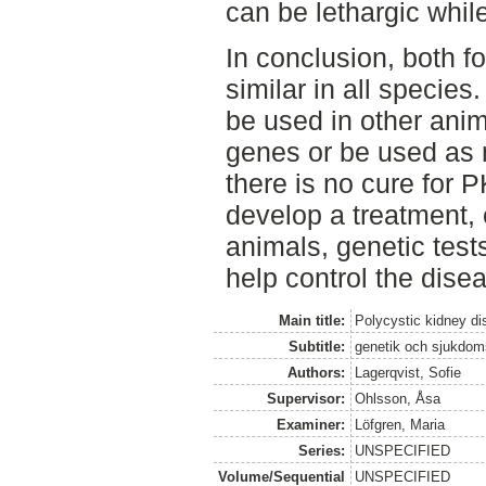
can be lethargic while
In conclusion, both f
similar in all species
be used in other anim
genes or be used as 
there is no cure for PK
develop a treatment, 
animals, genetic test
help control the dise
Main title:
Polycystic kidney d
Subtitle:
genetik och sjukdom
Authors:
Lagerqvist, Sofie
Supervisor:
Ohlsson, Åsa
Examiner:
Löfgren, Maria
Series:
UNSPECIFIED
Volume/Sequential
UNSPECIFIED