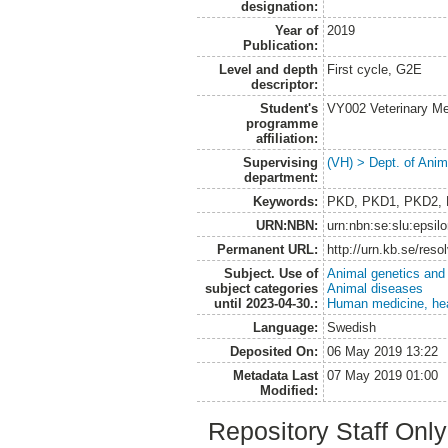
designation:
Year of
2019
Publication:
Level and depth
First cycle, G2E
descriptor:
Student's
VY002 Veterinary M
programme
affiliation:
Supervising
(VH) > Dept. of Anim
department:
Keywords:
PKD, PKD1, PKD2, P
URN:NBN:
urn:nbn:se:slu:epsil
Permanent URL:
http://urn.kb.se/res
Subject. Use of
Animal genetics and
subject categories
Animal diseases
until 2023-04-30.:
Human medicine, hea
Language:
Swedish
Deposited On:
06 May 2019 13:22
Metadata Last
07 May 2019 01:00
Modified:
Repository Staff Onl