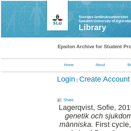
Sveriges lantbruksuniversitet
Swedish University of Agricult
Library
Epsilon Archive for Student Pro
Home
About
B
Login
Create Account
Share
Lagerqvist, Sofie
, 20
genetik och sjukdom
människa.
First cycle