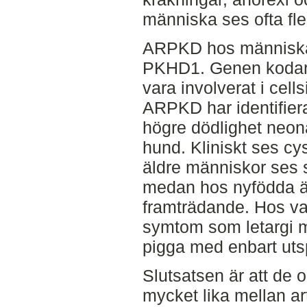
människa ses ofta fl
ARPKD hos människa 
PKHD1. Genen kodar 
vara involverat i cel
ARPKD har identifie
högre dödlighet neon
hund. Kliniskt ses cys
äldre människor ses 
medan hos nyfödda är
framträdande. Hos va
symtom som letargi m
pigga med enbart ut
Slutsatsen är att de 
mycket lika mellan ar