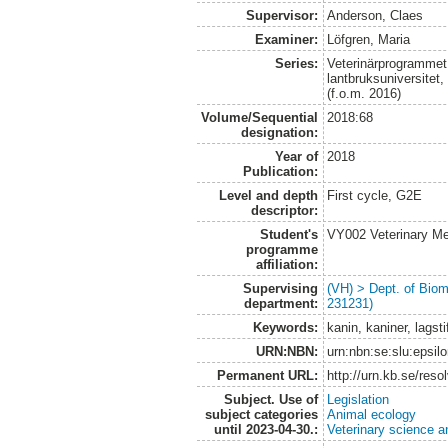
Supervisor:
Anderson, Claes
Examiner:
Löfgren, Maria
Series:
Veterinärprogrammet
lantbruksuniversitet
(f.o.m. 2016)
Volume/Sequential
2018:68
designation:
Year of
2018
Publication:
Level and depth
First cycle, G2E
descriptor:
Student's
VY002 Veterinary M
programme
affiliation:
Supervising
(VH) > Dept. of Biom
department:
231231)
Keywords:
kanin, kaniner, lagst
URN:NBN:
urn:nbn:se:slu:epsil
Permanent URL:
http://urn.kb.se/res
Subject. Use of
Legislation
subject categories
Animal ecology
until 2023-04-30.:
Veterinary science a