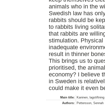
animals who in the wi
Swedish law has only
rabbits should be kep
to rabbits living soli
that rabbits are willi
stimulation. Physica
inadequate environm
result in thinner bon
This brings us to que
prioritised, the anima
economy? I believe th
in Sweden is relative
could make it even be
Main title:
Kaninen, lagstiftnin
Authors:
Pettersson, Sennah