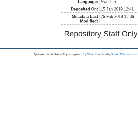
Language:
Swedish
Deposited On:
15 Jan 2019 12:41
Metadata Last
25 Feb 2019 13:06
Modified:
Repository Staff Onl
Epsilon Archive for Student Projects is
powored by
EPrints 3
developed by
School of Electronics an