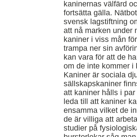
kaninernas välfärd oc
fortsätta gälla. Nätbott
svensk lagstiftning o
att nå marken under n
kaniner i viss mån fö
trampa ner sin avföri
kan vara för att de har
om de inte kommer i 
Kaniner är sociala dju
sällskapskaniner fin
att kaniner hålls i par
leda till att kaniner 
ensamma vilket de int
de är villiga att arbet
studier på fysiologis
burstorlekar såg man