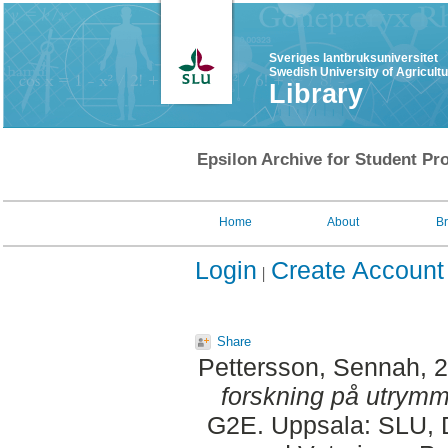
Sveriges lantbruksuniversitet
Swedish University of Agricult
Library
Epsilon Archive for Student Pro
Home
About
B
Login
Create Account
Share
Pettersson, Sennah
, 
forskning på utrymm
G2E. Uppsala: SLU, D