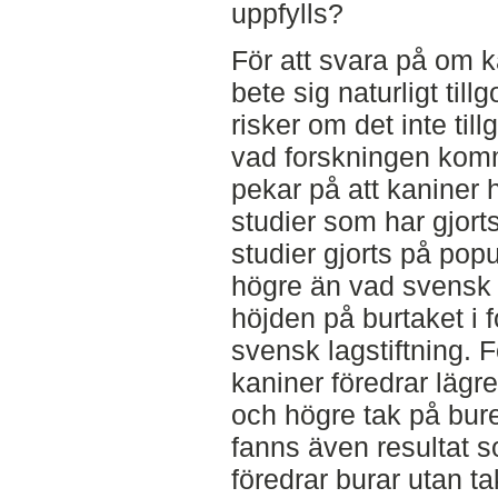
uppfylls?
För att svara på om ka
bete sig naturligt til
risker om det inte til
vad forskningen kommi
pekar på att kaniner h
studier som har gjort
studier gjorts på pop
högre än vad svensk la
höjden på burtaket i 
svensk lagstiftning. 
kaniner föredrar lägre
och högre tak på bure
fanns även resultat s
föredrar burar utan t