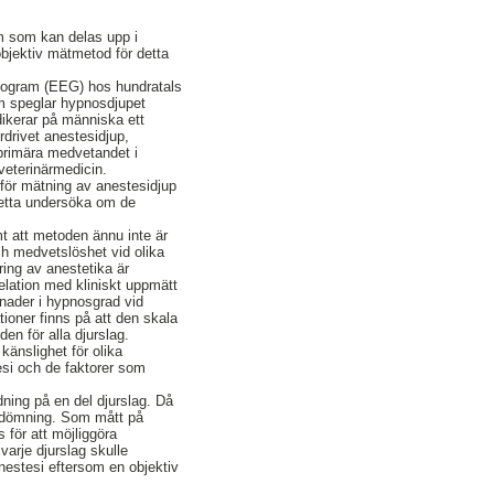
rm som kan delas upp i
bjektiv mätmetod för detta
alogram (EEG) hos hundratals
om speglar hypnosdjupet
dikerar på människa ett
rdrivet anestesidjup,
primära medvetandet i
 veterinärmedicin.
 för mätning av anestesidjup
detta undersöka om de
t att metoden ännu inte är
ch medvetslöshet vid olika
ring av anestetika är
relation med kliniskt uppmätt
lnader i hypnosgrad vid
tioner finns på att den skala
n för alla djurslag.
änslighet för olika
esi och de faktorer som
ning på en del djurslag. Då
edömning. Som mått på
s för att möjliggöra
arje djurslag skulle
nestesi eftersom en objektiv