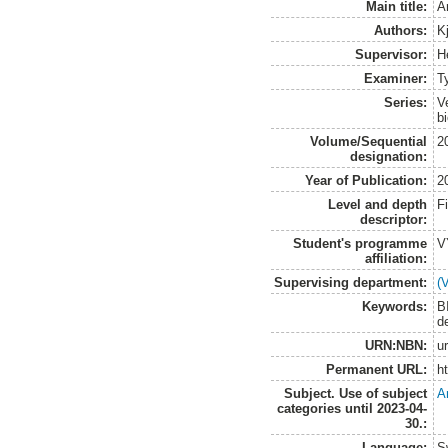
Main title:
Ä
Authors:
Kj
Supervisor:
H
Examiner:
T
Series:
V
b
Volume/Sequential
2
designation:
Year of Publication:
2
Level and depth
F
descriptor:
Student's programme
V
affiliation:
Supervising department:
(
Keywords:
B
d
URN:NBN:
u
Permanent URL:
h
Subject. Use of subject
A
categories until 2023-04-
30.:
Language:
S