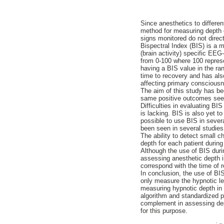
Since anesthetics to differe
method for measuring depth of
signs monitored do not direct
Bispectral Index (BIS) is a
(brain activity) specific EE
from 0-100 where 100 represe
having a BIS value in the r
time to recovery and has als
affecting primary consciousne
The aim of this study has be
same positive outcomes seen
Difficulties in evaluating BI
is lacking. BIS is also yet to
possible to use BIS in sever
been seen in several studies
The ability to detect small c
depth for each patient during
Although the use of BIS durin
assessing anesthetic depth i
correspond with the time of 
In conclusion, the use of B
only measure the hypnotic le
measuring hypnotic depth in a
algorithm and standardized 
complement in assessing dept
for this purpose.