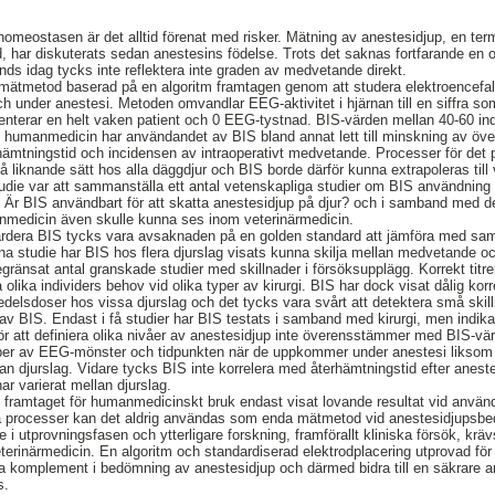
omeostasen är det alltid förenat med risker. Mätning av anestesidjup, en te
 har diskuterats sedan anestesins födelse. Trots det saknas fortfarande en o
s idag tycks inte reflektera inte graden av medvetande direkt.
n mätmetod baserad på en algoritm framtagen genom att studera elektroencef
och under anestesi. Metoden omvandlar EEG-aktivitet i hjärnan till en siffra s
enterar en helt vaken patient och 0 EEG-tystnad. BIS-värden mellan 40-60 in
m humanmedicin har användandet av BIS bland annat lett till minskning av öve
ämtningstid och incidensen av intraoperativt medvetande. Processer för det 
å liknande sätt hos alla däggdjur och BIS borde därför kunna extrapoleras till
tudie var att sammanställa ett antal vetenskapliga studier om BIS användning
: Är BIS användbart för att skatta anestesidjup på djur? och i samband med 
nmedicin även skulle kunna ses inom veterinärmedicin.
värdera BIS tycks vara avsaknaden på en golden standard att jämföra med sam
enna studie har BIS hos flera djurslag visats kunna skilja mellan medvetande o
begränsat antal granskade studier med skillnader i försöksupplägg. Korrekt titre
a olika individers behov vid olika typer av kirurgi. BIS har dock visat dålig kor
edelsdoser hos vissa djurslag och det tycks vara svårt att detektera små skil
av BIS. Endast i få studier har BIS testats i samband med kirurgi, men indika
att definiera olika nivåer av anestesidjup inte överensstämmer med BIS-värde
yper av EEG-mönster och tidpunkten när de uppkommer under anestesi liksom k
an djurslag. Vidare tycks BIS inte korrelera med återhämtningstid efter anest
r varierat mellan djurslag.
framtaget för humanmedicinskt bruk endast visat lovande resultat vid använd
la processer kan det aldrig användas som enda mätmetod vid anestesidjupsb
 i utprovningsfasen och ytterligare forskning, framförallt kliniska försök, kräv
rinärmedicin. En algoritm och standardiserad elektrodplacering utprovad för v
 bra komplement i bedömning av anestesidjup och därmed bidra till en säkrare a
s.