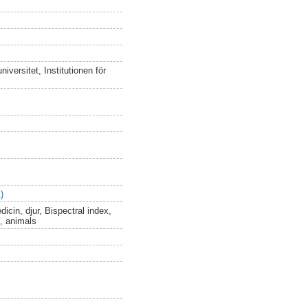
versitet, Institutionen för
)
icin, djur, Bispectral index,
, animals