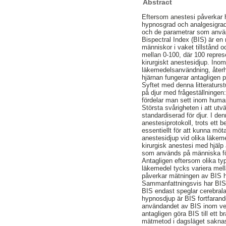
Abstract
Eftersom anestesi påverkar h
hypnosgrad och analgesigrad,
och de parametrar som använd
Bispectral Index (BIS) är e
människor i vaket tillstånd 
mellan 0-100, där 100 repres
kirurgiskt anestesidjup. Ino
läkemedelsanvändning, återh
hjärnan fungerar antagligen p
Syftet med denna litteraturs
på djur med frågeställningen
fördelar man sett inom huma
Största svårigheten i att ut
standardiserad för djur. I d
anestesiprotokoll, trots ett 
essentiellt för att kunna möt
anestesidjup vid olika läkem
kirurgisk anestesi med hjälp 
som används på människa för 
Antagligen eftersom olika t
läkemedel tycks variera mell
påverkar mätningen av BIS ha
Sammanfattningsvis har BIS 
BIS endast speglar cerebra
hypnosdjup är BIS fortfarande
användandet av BIS inom vete
antagligen göra BIS till ett
mätmetod i dagsläget sakna