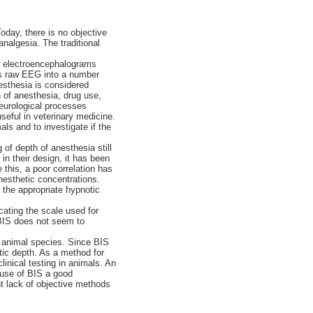
oday, there is no objective
nalgesia. The traditional
e electroencephalograms
rns raw EEG into a number
esthesia is considered
 of anesthesia, drug use,
neurological processes
seful in veterinary medicine.
ls and to investigate if the
 of depth of anesthesia still
 in their design, it has been
this, a poor correlation has
nesthetic concentrations.
e the appropriate hypnotic
cating the scale used for
 BIS does not seem to
 animal species. Since BIS
tic depth. As a method for
linical testing in animals. An
 use of BIS a good
t lack of objective methods