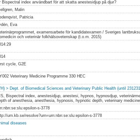
r Bispectral index användbart för att skatta anestesidjup på djur?
ellgren, Malin
edenqvist, Patricia
ydén, Eva
eterinärprogrammet, examensarbete för kandidatexamen / Sveriges lantbruksuni
iomedicin och veterinär folkhälsovetenskap (t.o.m. 2015)
014:29
014
irst cycle, G2E
Y002 Veterinary Medicine Programme 330 HEC
VH) > Dept. of Biomedical Sciences and Veterinary Public Health (until 231231
IS, Bispectral index, anestesidjup, anestesi, hypnos, hypnosdjup, veterinärmed
epth of anesthesia, anesthesia, hypnosis, hypnotic depth, veterinary medicine
rn:nbn:se:slu:epsilon-s-3778
ttp://urn.kb.se/resolve?urn=urn:nbn:se:slu:epsilon-s-3778
nimal diseases
wedish