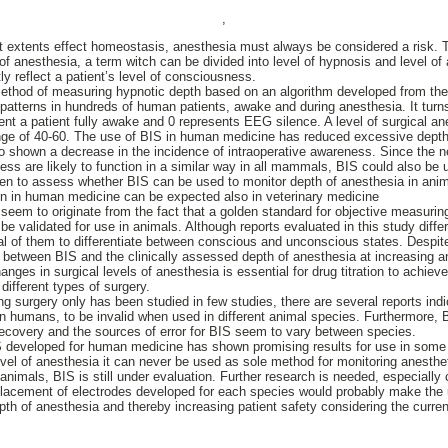
,
nt extents effect homeostasis, anesthesia must always be considered a risk. T
 anesthesia, a term witch can be divided into level of hypnosis and level of a
ly reflect a patient’s level of consciousness.
 method of measuring hypnotic depth based on an algorithm developed from th
G-patterns in hundreds of human patients, awake and during anesthesia. It tu
nt a patient fully awake and 0 represents EEG silence. A level of surgical an
ange of 40-60. The use of BIS in human medicine has reduced excessive depth
o shown a decrease in the incidence of intraoperative awareness. Since the 
ss are likely to function in a similar way in all mammals, BIS could also be u
en to assess whether BIS can be used to monitor depth of anesthesia in anima
 in human medicine can be expected also in veterinary medicine
S seem to originate from the fact that a golden standard for objective measuring
 be validated for use in animals. Although reports evaluated in this study differ
al of them to differentiate between conscious and unconscious states. Despite 
 between BIS and the clinically assessed depth of anesthesia at increasing a
hanges in surgical levels of anesthesia is essential for drug titration to achiev
 different types of surgery.
g surgery only has been studied in few studies, there are several reports indi
n humans, to be invalid when used in different animal species. Furthermore,
recovery and the sources of error for BIS seem to vary between species.
IS developed for human medicine has shown promising results for use in some
vel of anesthesia it can never be used as sole method for monitoring anesthe
nimals, BIS is still under evaluation. Further research is needed, especially c
placement of electrodes developed for each species would probably make the
h of anesthesia and thereby increasing patient safety considering the curren