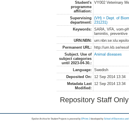
Student's
VY002 Veterinary M
programme
affiliation:
Supervising
(VH) > Dept. of Biom
department:
231231)
Keywords:
SARA, VFA, vom-pH, 
laminitis, preventiv
URN:NBN:
urn:nbn:se:slu:epsil
Permanent URL:
http://urn.kb.se/res
Subject. Use of
Animal diseases
subject categories
until 2023-04-30.:
Language:
Swedish
Deposited On:
12 Sep 2014 13:34
Metadata Last
12 Sep 2014 13:34
Modified:
Repository Staff Onl
Epsilon Archive for Student Projects is
powored by
EPrints 3
developed by
School of Electronics an