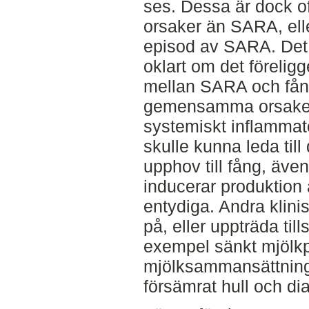
ses. Dessa är dock of
orsaker än SARA, elle
episod av SARA. Det 
oklart om det förelig
mellan SARA och fång
gemensamma orsaker. 
systemiskt inflammat
skulle kunna leda till
upphov till fång, äv
inducerar produktion 
entydiga. Andra klin
på, eller uppträda ti
exempel sänkt mjölkp
mjölksammansättning,
försämrat hull och dia