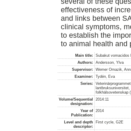
several of these ques
effectiveness of incr
and links between S
clinical symptoms, mo
to establish the impo
to animal health and 
Main title:
Subakut vomacidos 
Authors:
Andersson, Ylva
Supervisor:
Wemer Omazik, Ann
Examiner:
Tydén, Eva
Series:
Veterinärprogrammet
lantbruksuniversitet,
folkhälsovetenskap (
Volume/Sequential
2014:11
designation:
Year of
2014
Publication:
Level and depth
First cycle, G2E
descriptor: