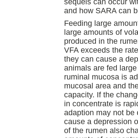
sequels can occur wit
and how SARA can be
Feeding large amounts
large amounts of volat
produced in the rumen.
VFA exceeds the rate 
they can cause a de
animals are fed large
ruminal mucosa is ad
mucosal area and ther
capacity. If the chan
in concentrate is rapid
adaption may not be
cause a depression o
of the rumen also ch