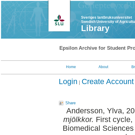
Sveriges lantbruksuniversitet
Swedish University of Agricult
Library
Epsilon Archive for Student Pro
Home
About
B
Login
Create Account
Share
Andersson, Ylva
, 2
mjölkkor.
First cycle
Biomedical Sciences 