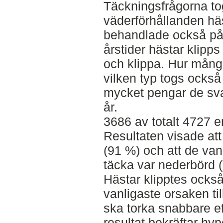
Täckningsfrågorna tog
väderförhållanden hä
behandlade också på v
årstider hästar klipps 
och klippa. Hur mång
vilken typ togs också
mycket pengar de sva
år.
3686 av totalt 4727 e
Resultaten visade att
(91 %) och att de vanl
täcka var nederbörd 
Hästar klipptes ocks
vanligaste orsaken till
ska torka snabbare ef
resultat bekräftar hy