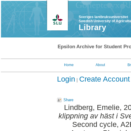
Sveriges lantbruksuniversitet
Swedish University of Agricult
Library
Epsilon Archive for Student Pro
Home
About
B
Login
Create Account
Share
Lindberg, Emelie
, 2
klippning av häst i S
Second cycle, A2