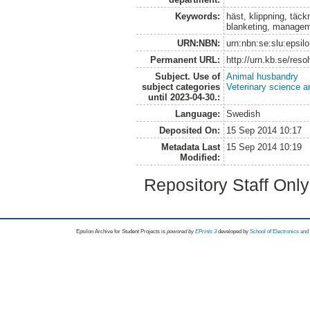
Keywords:
häst, klippning, täc
blanketing, manage
URN:NBN:
urn:nbn:se:slu:epsil
Permanent URL:
http://urn.kb.se/res
Subject. Use of
Animal husbandry
subject categories
Veterinary science a
until 2023-04-30.:
Language:
Swedish
Deposited On:
15 Sep 2014 10:17
Metadata Last
15 Sep 2014 10:19
Modified:
Repository Staff Onl
Epsilon Archive for Student Projects is
powored by
EPrints 3
developed by
School of Electronics an