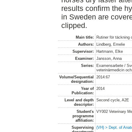
results confirm the h
in Sweden are covere
clipped.
Main title:
Rutiner för täckning
Authors:
Lindberg, Emelie
Supervisor:
Hartmann, Elke
Examiner:
Jansson, Anna
Series:
Examensarbete / Sver
veterinärmedicin oc
Volume/Sequential
2014:67
designation:
Year of
2014
Publication:
Level and depth
Second cycle, A2E
descriptor:
Student's
VY002 Veterinary M
programme
affiliation:
Supervising
(VH) > Dept. of Anat
department: