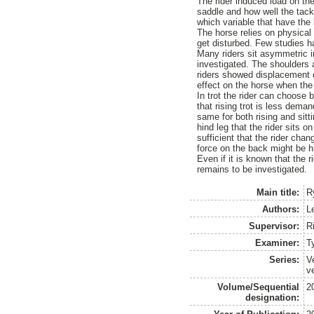
The rider induced load on the
saddle and how well the tack
which variable that have the
The horse relies on physical s
get disturbed. Few studies h
Many riders sit asymmetric i
investigated. The shoulders 
riders showed displacement 
effect on the horse when the
In trot the rider can choose b
that rising trot is less dem
same for both rising and sitt
hind leg that the rider sits 
sufficient that the rider chan
force on the back might be h
Even if it is known that the 
remains to be investigated.
Main title:
R
Authors:
Le
Supervisor:
R
Examiner:
T
Series:
V
v
Volume/Sequential
2
designation: