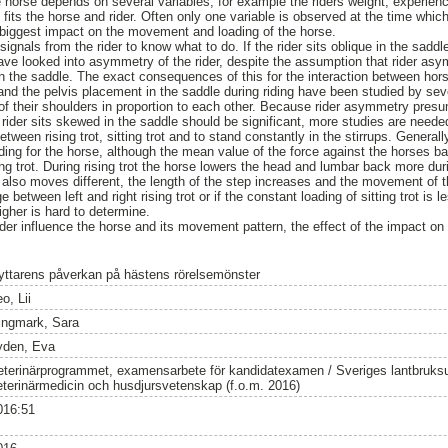
 horse depends on several variables, for example the riders weight, experience
 fits the horse and rider. Often only one variable is observed at the time whi
 biggest impact on the movement and loading of the horse.
ignals from the rider to know what to do. If the rider sits oblique in the saddl
ave looked into asymmetry of the rider, despite the assumption that rider a
n the saddle. The exact consequences of this for the interaction between hors
and the pelvis placement in the saddle during riding have been studied by sev
of their shoulders in proportion to each other. Because rider asymmetry pre
 rider sits skewed in the saddle should be significant, more studies are neede
etween rising trot, sitting trot and to stand constantly in the stirrups. Generall
anding for the horse, although the mean value of the force against the horses 
ing trot. During rising trot the horse lowers the head and lumbar back more dur
on also moves different, the length of the step increases and the movement of the
ge between left and right rising trot or if the constant loading of sitting trot is
igher is hard to determine.
rider influence the horse and its movement pattern, the effect of the impact on
yttarens påverkan på hästens rörelsemönster
o, Lii
ingmark, Sara
yden, Eva
eterinärprogrammet, examensarbete för kandidatexamen / Sveriges lantbruksun
eterinärmedicin och husdjursvetenskap (f.o.m. 2016)
016:51