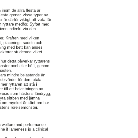
inom de allra flesta är
lesta grenar, vissa typer av
är därför viktigt att veta för
en ryttare medför. Syftet med
även indirekt via den
ter. Kraften med vilken
, placering i sadeln och
dning med bett kan anses
faktorer studerade vilket
 hur detta påverkar ryttarens
nster axel eller höft, genom
 hästen.
 vara mindre belastande än
edelvärdet för den totala
mer ryttaren att stå i
 till att belastningen av
 precis som hästens ländrygg,
byta sittben med jämna
Även om mycket är känt om hur
ästens rörelsemönster.
 a welfare and performance
 if lameness is a clinical