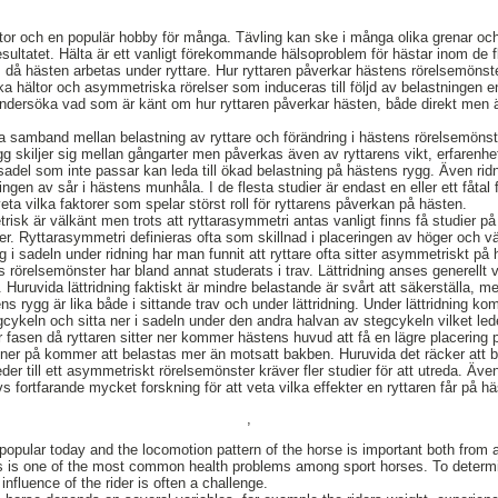
stor och en populär hobby för många. Tävling kan ske i många olika grenar och 
resultatet. Hälta är ett vanligt förekommande hälsoproblem för hästar inom de f
då hästen arbetas under ryttare. Hur ryttaren påverkar hästens rörelsemönster 
ska hältor och asymmetriska rörelser som induceras till följd av belastningen 
t undersöka vad som är känt om hur ryttaren påverkar hästen, både direkt men 
liga samband mellan belastning av ryttare och förändring i hästens rörelsemöns
g skiljer sig mellan gångarter men påverkas även av ryttarens vikt, erfarenhet
adel som inte passar kan leda till ökad belastning på hästens rygg. Även ri
ingen av sår i hästens munhåla. I de flesta studier är endast en eller ett fåtal 
tt veta vilka faktorer som spelar störst roll för ryttarens påverkan på hästen.
isk är välkänt men trots att ryttarasymmetri antas vanligt finns få studier på
er. Ryttarasymmetri definieras ofta som skillnad i placeringen av höger och vä
ng i sadeln under ridning har man funnit att ryttare ofta sitter asymmetriskt på
s rörelsemönster har bland annat studerats i trav. Lättridning anses generellt
. Huruvida lättridning faktiskt är mindre belastande är svårt att säkerställa, m
ns rygg är lika både i sittande trav och under lättridning. Under lättridning kom
cykeln och sitta ner i sadeln under den andra halvan av stegcykeln vilket leder
er fasen då ryttaren sitter ner kommer hästens huvud att få en lägre placering
 ner på kommer att belastas mer än motsatt bakben. Huruvida det räcker att 
g leder till ett asymmetriskt rörelsemönster kräver fler studier för att utreda. 
s fortfarande mycket forskning för att veta vilka effekter en ryttaren får på h
,
 popular today and the locomotion pattern of the horse is important both from
 is one of the most common health problems among sport horses. To determine
 influence of the rider is often a challenge.