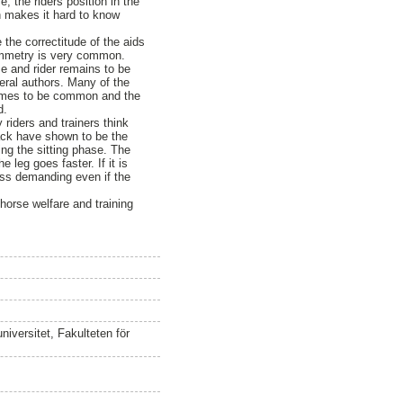
, the riders position in the
ch makes it hard to know
e the correctitude of the aids
symmetry is very common.
e and rider remains to be
eral authors. Many of the
sumes to be common and the
d.
y riders and trainers think
back have shown to be the
ing the sitting phase. The
 leg goes faster. If it is
 less demanding even if the
 horse welfare and training
iversitet, Fakulteten för