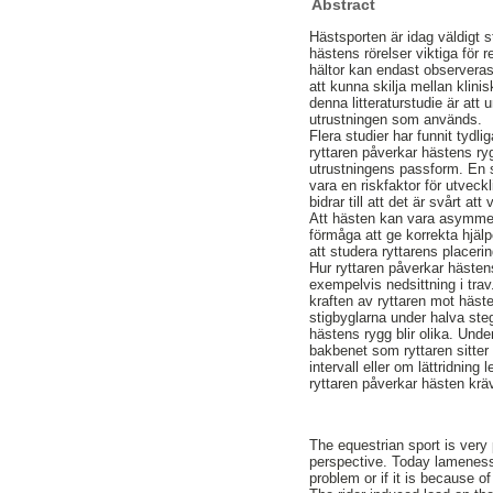
Abstract
Hästsporten är idag väldigt 
hästens rörelser viktiga för 
hältor kan endast observeras 
att kunna skilja mellan klini
denna litteraturstudie är at
utrustningen som används.
Flera studier har funnit tyd
ryttaren påverkar hästens ryg
utrustningens passform. En s
vara en riskfaktor för utveckl
bidrar till att det är svårt a
Att hästen kan vara asymmetr
förmåga att ge korrekta hjälp
att studera ryttarens placeri
Hur ryttaren påverkar hästen
exempelvis nedsittning i trav
kraften av ryttaren mot häste
stigbyglarna under halva steg
hästens rygg blir olika. Und
bakbenet som ryttaren sitter
intervall eller om lättridnin
ryttaren påverkar hästen kräv
The equestrian sport is very
perspective. Today lameness
problem or if it is because of