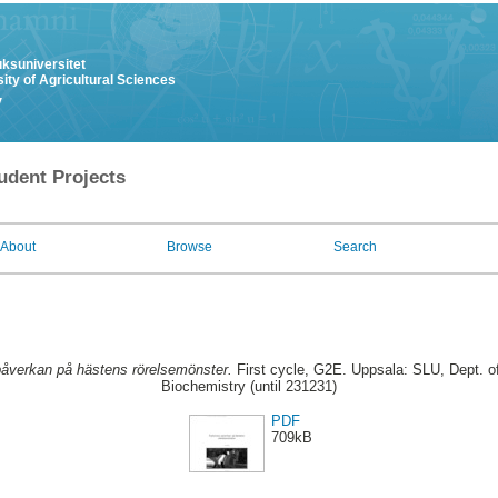
uksuniversitet
ity of Agricultural Sciences
y
udent Projects
About
Browse
Search
påverkan på hästens rörelsemönster.
First cycle, G2E. Uppsala: SLU, Dept. o
Biochemistry (until 231231)
PDF
709kB