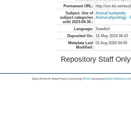
Permanent URL:
http://urn.kb.se/res
Subject. Use of
Animal husbandry
subject categories
Animal physiology -
until 2023-04-30.:
Language:
Swedish
Deposited On:
15 May 2019 06:42
Metadata Last
01 Aug 2026 04:05
Modified:
Repository Staff Onl
Epsilon Archive for Student Projects is
powored by
EPrints 3
developed by
School of Electronics an