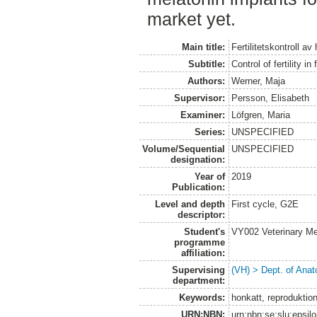
market yet.
Main title:
Fertilitetskontroll av
Subtitle:
Control of fertility i
Authors:
Werner, Maja
Supervisor:
Persson, Elisabeth
Examiner:
Löfgren, Maria
Series:
UNSPECIFIED
Volume/Sequential
UNSPECIFIED
designation:
Year of
2019
Publication:
Level and depth
First cycle, G2E
descriptor:
Student's
VY002 Veterinary M
programme
affiliation:
Supervising
(VH) > Dept. of Anat
department:
Keywords:
honkatt, reproduktio
URN:NBN:
urn:nbn:se:slu:epsil