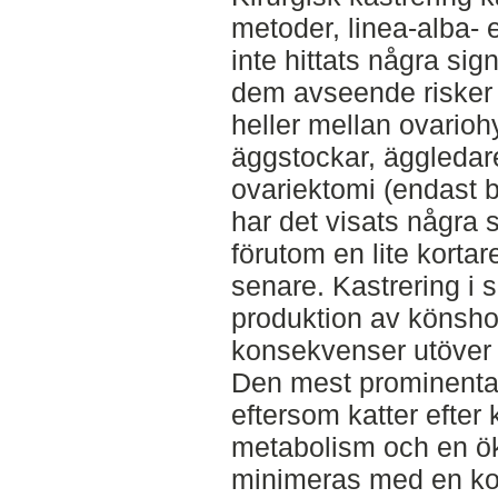
metoder, linea-alba- e
inte hittats några sig
dem avseende risker 
heller mellan ovarioh
äggstockar, äggledar
ovariektomi (endast 
har det visats några s
förutom en lite kortar
senare. Kastrering i s
produktion av könshor
konsekvenser utöver d
Den mest prominenta ä
eftersom katter efter 
metabolism och en ök
minimeras med en korr