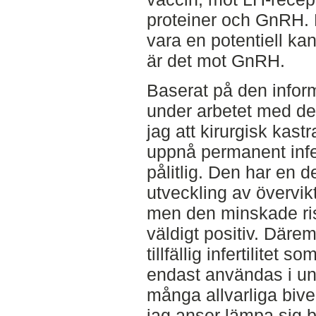
proteiner och GnRH. 
vara en potentiell kan
är det mot GnRH.
Baserat på den info
under arbetet med den
jag att kirurgisk kast
uppnå permanent infer
pålitlig. Den har en d
utveckling av övervi
men den minskade ris
väldigt positiv. Därem
tillfällig infertilitet 
endast användas i un
många allvarliga bive
jag anser lämpa sig bä