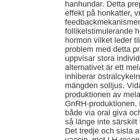
hanhundar. Detta pre
effekt på honkatter, v
feedbackmekanismer 
follikelstimulerande 
hormon vilket leder till
problem med detta pre
uppvisar stora individ
alternativet är ett m
inhiberar östralcykel
mängden solljus. Vida
produktionen av melat
GnRH-produktionen. P
både via oral giva o
så länge inte särskil
Det tredje och sista a
vaccin, mot LH-recept