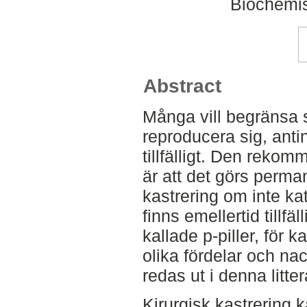
Biochemis
Abstract
Många vill begränsa s
reproducera sig, anti
tillfälligt. Den reko
är att det görs perma
kastrering om inte ka
finns emellertid tillfä
kallade p-piller, för
olika fördelar och na
redas ut i denna litt
Kirurgisk kastrering 