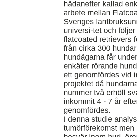
hädanefter kallad enkä
arbete mellan Flatcoa
Sveriges lantbruksun
universi-tet och följe
flatcoated retrievers
från cirka 300 hundar
hundägarna får under
enkäter rörande hun
ett genomfördes vid in
projektet då hundarn
nummer två erhöll sv
inkommit 4 - 7 år efte
genomfördes.
I denna studie analys
tumörförekomst men 
besvär inom hud, öro