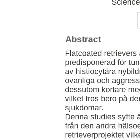
Science
Abstract
Flatcoated retrievers
predisponerad för tumö
av histiocytära nybildn
ovanliga och aggress
dessutom kortare med
vilket tros bero på d
sjukdomar.
Denna studies syfte 
från den andra hälso
retrieverprojektet vil