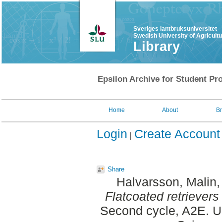
Sveriges lantbruksuniversitet
Swedish University of Agricult
Library
Epsilon Archive for Student Pro
Home
About
B
Login
Create Account
Share
Halvarsson, Malin
Flatcoated retrievers
Second cycle, A2E. Up