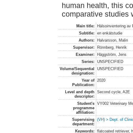
human health, this co
comparative studies 
Main title:
Hälsoinventering av 
Subtitle:
en enkätstudie
Authors:
Halvarsson, Malin
Supervisor:
Rönnberg, Henrik
Examiner:
Häggström, Jens
Series:
UNSPECIFIED
Volume/Sequential
UNSPECIFIED
designation:
Year of
2020
Publication:
Level and depth
Second cycle, A2E
descriptor:
Student's
VY002 Veterinary M
programme
affiliation:
Supervising
(VH) > Dept. of Clini
department:
Keywords:
flatcoated retriever,