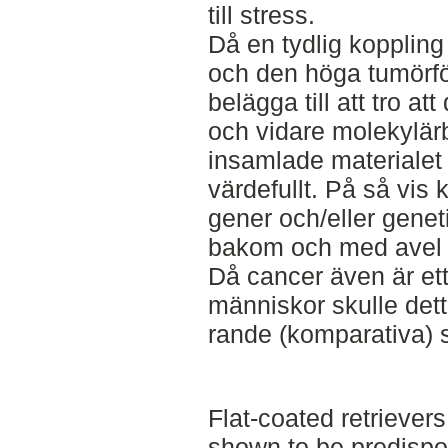
till stress.
Då en tydlig kopplin
och den höga tumörf
belägga till att tro at
och vidare molekylärb
insamlade materialet
värdefullt. På så vis 
gener och/eller genet
bakom och med avel 
Då cancer även är ett
människor skulle dett
rande (komparativa) 
Flat-coated retriever
shown to be predispo