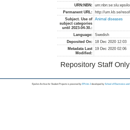
URN:NBN:
urn:nbn:se:slu:epsil
Permanent URL:
http://urn.kb.se/res
Subject. Use of
Animal diseases
subject categories
until 2023-04-30.:
Language:
Swedish
Deposited On:
18 Dec 2020 12:03
Metadata Last
19 Dec 2020 02:06
Modified:
Repository Staff Onl
Epsilon Archive for Student Projects is
powored by
EPrints 3
developed by
School of Electronics an