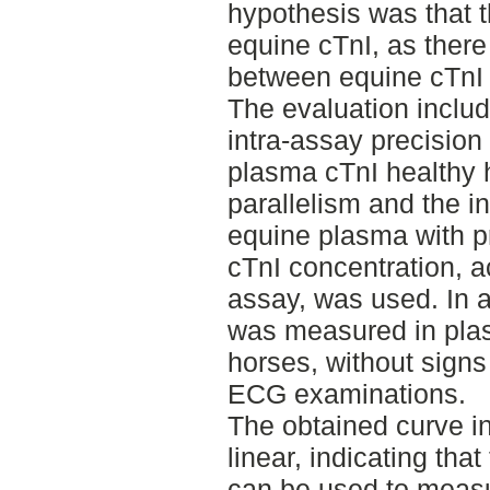
hypothesis was that 
equine cTnI, as ther
between equine cTnI
The evaluation includ
intra-assay precisio
plasma cTnI healthy h
parallelism and the i
equine plasma with p
cTnI concentration, a
assay, was used. In a
was measured in plas
horses, without signs
ECG examinations.
The obtained curve in
linear, indicating that
can be used to measu