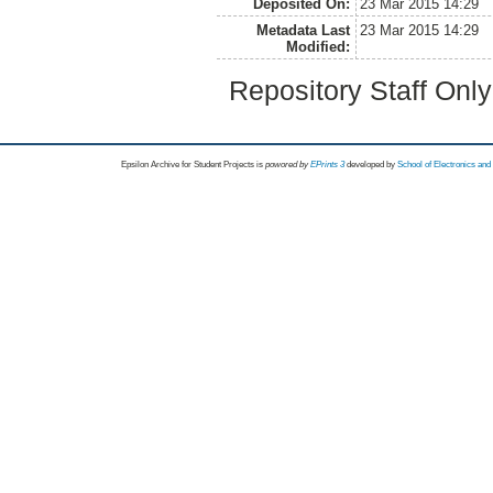
Deposited On:
23 Mar 2015 14:29
Metadata Last
23 Mar 2015 14:29
Modified:
Repository Staff Onl
Epsilon Archive for Student Projects is
powored by
EPrints 3
developed by
School of Electronics an