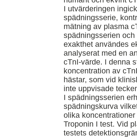
I utvärderingen ingic
spädningsserie, kontr
mätning av plasma cTn
spädningsserien och 
exakthet användes ek
analyserat med en an
cTnI-värde. I denna 
koncentration av cTn
hästar, som vid klin
inte uppvisade tecke
I spädningsserien erhö
spädningskurva vilket 
olika koncentratione
Troponin I test. Vid 
testets detektionsgrä