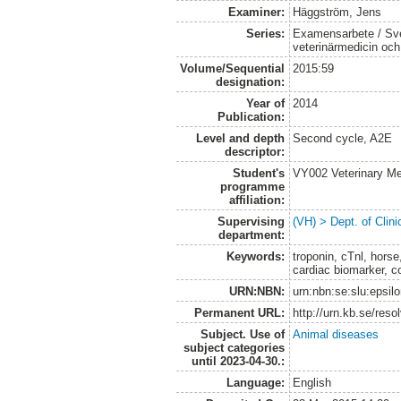
Examiner:
Häggström, Jens
Series:
Examensarbete / Sver
veterinärmedicin oc
Volume/Sequential
2015:59
designation:
Year of
2014
Publication:
Level and depth
Second cycle, A2E
descriptor:
Student's
VY002 Veterinary M
programme
affiliation:
Supervising
(VH) > Dept. of Clini
department:
Keywords:
troponin, cTnl, hors
cardiac biomarker, co
URN:NBN:
urn:nbn:se:slu:epsil
Permanent URL:
http://urn.kb.se/res
Subject. Use of
Animal diseases
subject categories
until 2023-04-30.:
Language:
English