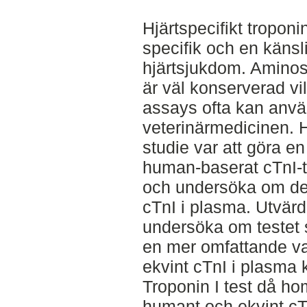
Hjärtspecifikt troponi
specifik och en känsl
hjärtsjukdom. Aminos
är väl konserverad vi
assays ofta kan anv
veterinärmedicinen.
studie var att göra en 
human-baserat cTnI-te
och undersöka om det
cTnI i plasma. Utvärd
undersöka om testet s
en mer omfattande va
ekvint cTnI i plasma
Troponin I test då ho
humant och ekvint cT