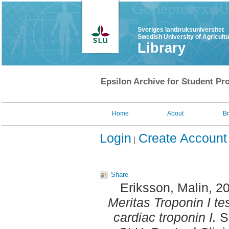
Sveriges lantbruksuniversitet
Swedish University of Agricult
Library
Epsilon Archive for Student Pro
Home
About
B
Login
Create Account
Share
Eriksson, Malin
, 2
Meritas Troponin I t
cardiac troponin I.
Se