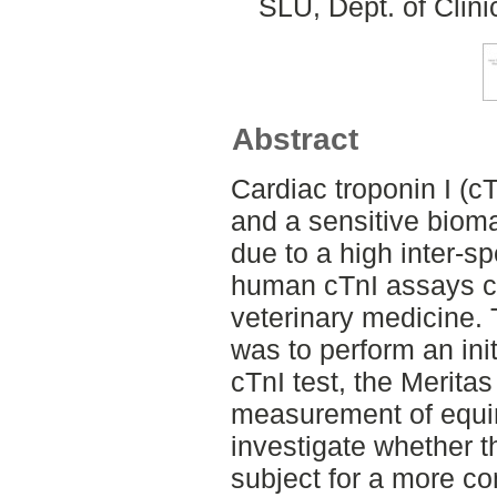
SLU, Dept. of Clini
Abstract
Cardiac troponin I (cT
and a sensitive bioma
due to a high inter-
human cTnI assays ca
veterinary medicine. 
was to perform an ini
cTnI test, the Meritas 
measurement of equin
investigate whether t
subject for a more c