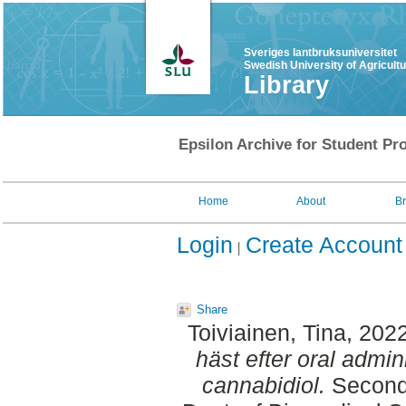
Sveriges lantbruksuniversitet
Swedish University of Agricult
Library
Epsilon Archive for Student Pro
Home
About
B
Login
Create Account
Share
Toiviainen, Tina
, 202
häst efter oral admin
cannabidiol.
Second 