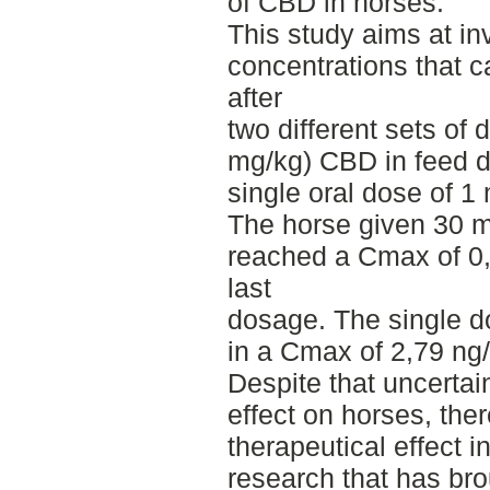
of CBD in horses.
This study aims at in
concentrations that c
after
two different sets of
mg/kg) CBD in feed dai
single oral dose of 1
The horse given 30 m
reached a Cmax of 0,
last
dosage. The single d
in a Cmax of 2,79 ng/
Despite that uncertai
effect on horses, the
therapeutical effect i
research that has bro