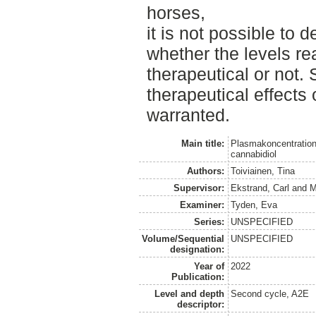
horses,
it is not possible to
whether the levels re
therapeutical or not. 
therapeutical effects
warranted.
Main title:
Plasmakoncentratione
cannabidiol
Authors:
Toiviainen, Tina
Supervisor:
Ekstrand, Carl
and
M
Examiner:
Tyden, Eva
Series:
UNSPECIFIED
Volume/Sequential
UNSPECIFIED
designation:
Year of
2022
Publication:
Level and depth
Second cycle, A2E
descriptor: