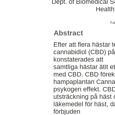
Dept. of Biomedical S
Health
Ful
Abstract
Efter att flera hästar 
cannabidiol (CBD) på 
konstaterades att
samtliga hästar ätit e
med CBD. CBD föreko
hampaplantan Cannab
psykogen effekt. CBD 
utsträckning på häst 
läkemedel för häst, 
förbjuden