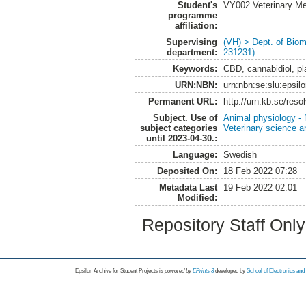
Student's
VY002 Veterinary M
programme
affiliation:
Supervising
(VH) > Dept. of Biom
department:
231231)
Keywords:
CBD, cannabidiol, pl
URN:NBN:
urn:nbn:se:slu:epsil
Permanent URL:
http://urn.kb.se/res
Subject. Use of
Animal physiology - N
subject categories
Veterinary science a
until 2023-04-30.:
Language:
Swedish
Deposited On:
18 Feb 2022 07:28
Metadata Last
19 Feb 2022 02:01
Modified:
Repository Staff Onl
Epsilon Archive for Student Projects is
powored by
EPrints 3
developed by
School of Electronics an