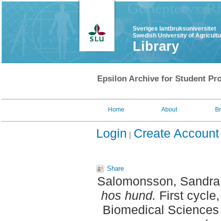
Sveriges lantbruksuniversitet
Swedish University of Agricult
Library
Epsilon Archive for Student Pro
Home
About
B
Login
Create Account
Share
Salomonsson, Sandra
hos hund.
First cycle
Biomedical Sciences 