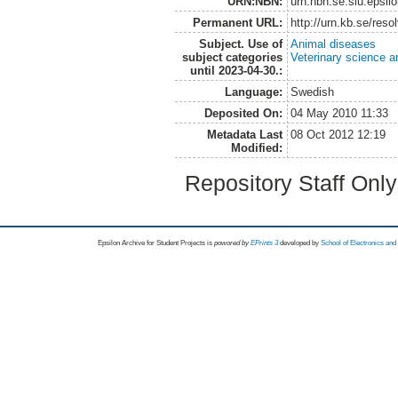
URN:NBN:
urn:nbn:se:slu:epsil
Permanent URL:
http://urn.kb.se/res
Subject. Use of
Animal diseases
subject categories
Veterinary science a
until 2023-04-30.:
Language:
Swedish
Deposited On:
04 May 2010 11:33
Metadata Last
08 Oct 2012 12:19
Modified:
Repository Staff Onl
Epsilon Archive for Student Projects is
powored by
EPrints 3
developed by
School of Electronics an