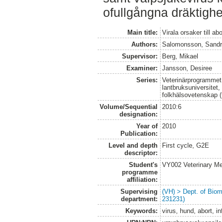
ofullgångna dräktighe
Main title:
Virala orsaker till a
Authors:
Salomonsson, Sand
Supervisor:
Berg, Mikael
Examiner:
Jansson, Desiree
Series:
Veterinärprogrammet
lantbruksuniversitet,
folkhälsovetenskap (
Volume/Sequential
2010:6
designation:
Year of
2010
Publication:
Level and depth
First cycle, G2E
descriptor:
Student's
VY002 Veterinary M
programme
affiliation:
Supervising
(VH) > Dept. of Biom
department:
231231)
Keywords:
virus, hund, abort, in