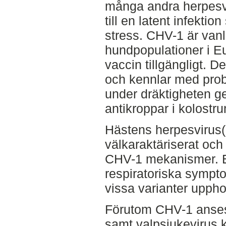
många andra herpesv
till en latent infekti
stress. CHV-1 är van
hundpopulationer i Eu
vaccin tillgängligt. De
och kennlar med prob
under dräktigheten g
antikroppar i kolostr
Hästens herpesvirus
välkaraktäriserat och 
CHV-1 mekanismer. E
respiratoriska sympt
vissa varianter upph
Förutom CHV-1 anses 
samt valpsjukevirus 