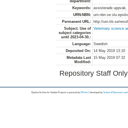
department:
Keywords:
assisterade uppvak,
URN:NBN:
urn:nbn:se:slu:epsil
Permanent URL:
http://urn.kb.se/res
Subject. Use of
Veterinary science a
subject categories
until 2023-04-30.:
Language:
Swedish
Deposited On:
14 May 2019 13:10
Metadata Last
15 May 2019 07:32
Modified:
Repository Staff Onl
Epsilon Archive for Student Projects is
powored by
EPrints 3
developed by
School of Electronics an