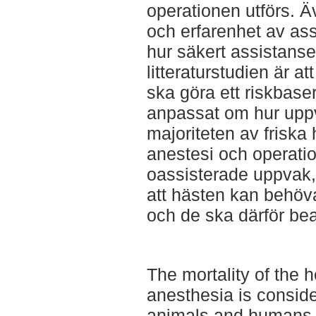
operationen utförs. Ä
och erfarenhet av as
hur säkert assistanse
litteraturstudien är at
ska göra ett riskbaser
anpassat om hur uppv
majoriteten av frisk
anestesi och operati
oassisterade uppvak,
att hästen kan behöv
och de ska därför bea
The mortality of the h
anesthesia is conside
animals and humans. T