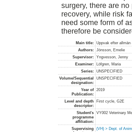
surgery, there are no
recovery, while risk 
need some form of as
therefore be consider
Main title:
Uppvak efter allmän 
Authors:
Jönsson, Emelie
Supervisor:
Yngvesson, Jenny
Examiner:
Löfgren, Maria
Series:
UNSPECIFIED
Volume/Sequential
UNSPECIFIED
designation:
Year of
2019
Publication:
Level and depth
First cycle, G2E
descriptor:
Student's
VY002 Veterinary M
programme
affiliation:
Supervising
(VH) > Dept. of Anim