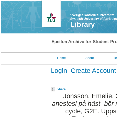
Sveriges lantbruksuniversitet
Swedish University of Agricult
Library
Epsilon Archive for Student Pro
Home
About
B
Login
Create Account
Share
Jönsson, Emelie
,
anestesi på häst- bör 
cycle, G2E. Upps