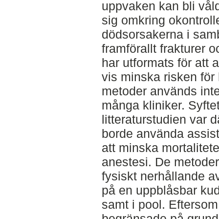
uppvaken kan bli vå
sig omkring okontroll
dödsorsakerna i sam
framförallt frakturer
har utformats för att
vis minska risken fö
metoder används inte 
många kliniker. Syft
litteraturstudien var
borde använda assist
att minska mortalitet
anestesi. De metoder
fysiskt nerhållande a
på en uppblåsbar ku
samt i pool. Eftersom
begränsade på grund a