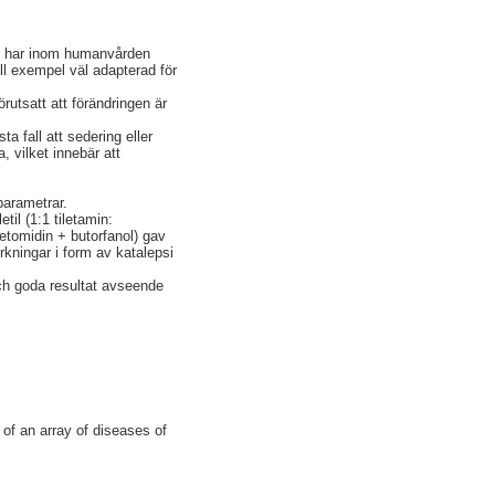
en har inom humanvården
ll exempel väl adapterad för
rutsatt att förändringen är
a fall att sedering eller
, vilket innebär att
parametrar.
il (1:1 tiletamin:
etomidin + butorfanol) gav
rkningar i form av katalepsi
och goda resultat avseende
of an array of diseases of