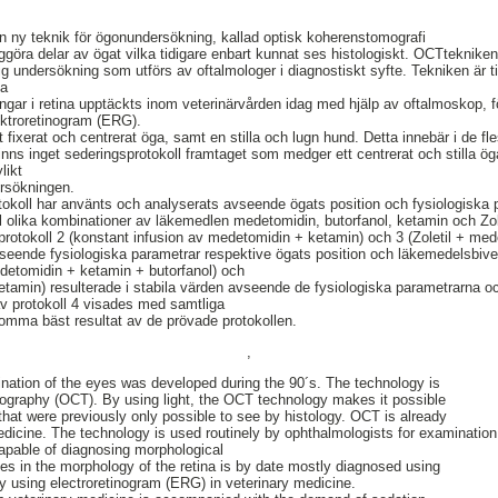
n ny teknik för ögonundersökning, kallad optisk koherenstomografi
ggöra delar av ögat vilka tidigare enbart kunnat ses histologiskt. OCTteknik
g undersökning som utförs av oftalmologer i diagnostiskt syfte. Tekniken är ti
ka
ringar i retina upptäckts inom veterinärvården idag med hjälp av oftalmoskop, fö
lektroretinogram (ERG).
fixerat och centrerat öga, samt en stilla och lugn hund. Detta innebär i de flest
inns inget sederingsprotokoll framtaget som medger ett centrerat och stilla öga
likt
ersökningen.
rotokoll har använts och analyserats avseende ögats position och fysiologiska 
l olika kombinationer av läkemedlen medetomidin, butorfanol, ketamin och Zolet
protokoll 2 (konstant infusion av medetomidin + ketamin) och 3 (Zoletil + med
 avseende fysiologiska parametrar respektive ögats position och läkemedelsbive
edetomidin + ketamin + butorfanol) och
etamin) resulterade i stabila värden avseende de fysiologiska parametrarna 
v protokoll 4 visades med samtliga
omma bäst resultat av de prövade protokollen.
,
nation of the eyes was developed during the 90´s. The technology is
mography (OCT). By using light, the OCT technology makes it possible
 that were previously only possible to see by histology. OCT is already
dicine. The technology is used routinely by ophthalmologists for examination 
apable of diagnosing morphological
es in the morphology of the retina is by date mostly diagnosed using
y using electroretinogram (ERG) in veterinary medicine.