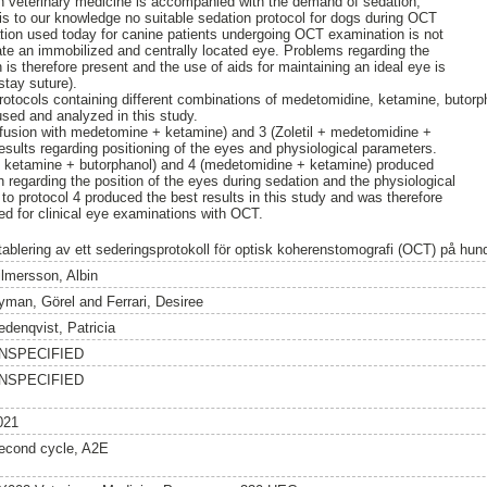
n veterinary medicine is accompanied with the demand of sedation,
 is to our knowledge no suitable sedation protocol for dogs during OCT
tion used today for canine patients undergoing OCT examination is not
ate an immobilized and centrally located eye. Problems regarding the
 is therefore present and the use of aids for maintaining an ideal eye is
tay suture).
protocols containing different combinations of medetomidine, ketamine, butorph
sed and analyzed in this study.
nfusion with medetomine + ketamine) and 3 (Zoletil + medetomidine +
esults regarding positioning of the eyes and physiological parameters.
 ketamine + butorphanol) and 4 (medetomidine + ketamine) produced
 regarding the position of the eyes during sedation and the physiological
to protocol 4 produced the best results in this study and was therefore
ed for clinical eye examinations with OCT.
tablering av ett sederingsprotokoll för optisk koherenstomografi (OCT) på hun
ilmersson, Albin
yman, Görel
and
Ferrari, Desiree
edenqvist, Patricia
NSPECIFIED
NSPECIFIED
021
econd cycle, A2E