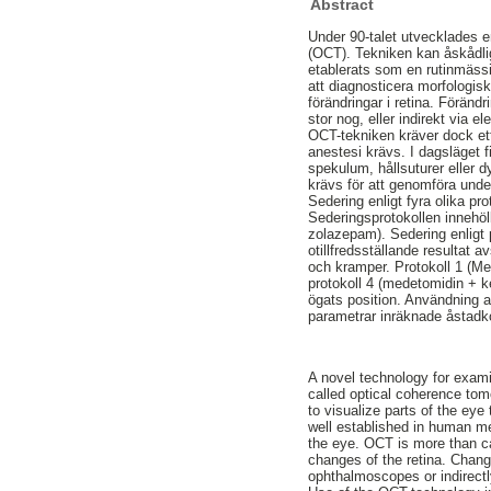
Abstract
Under 90-talet utvecklades e
(OCT). Tekniken kan åskådli
etablerats som en rutinmässi
att diagnosticera morfologis
förändringar i retina. Föränd
stor nog, eller indirekt via e
OCT-tekniken kräver dock ett 
anestesi krävs. I dagsläget f
spekulum, hållsuturer eller dy
krävs för att genomföra und
Sedering enligt fyra olika p
Sederingsprotokollen innehöl
zolazepam). Sedering enligt 
otillfredsställande resultat
och kramper. Protokoll 1 (M
protokoll 4 (medetomidin + k
ögats position. Användning a
parametrar inräknade åstadk
A novel technology for exami
called optical coherence to
to visualize parts of the eye
well established in human me
the eye. OCT is more than c
changes of the retina. Chang
ophthalmoscopes or indirectl