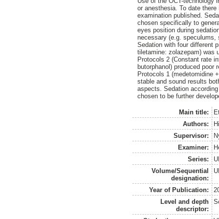
Use of the OCT-technology i
or anesthesia. To date there
examination published. Seda
chosen specifically to gener
eyes position during sedation
necessary (e.g. speculums, s
Sedation with four different 
tiletamine: zolazepam) was u
Protocols 2 (Constant rate i
butorphanol) produced poor r
Protocols 1 (medetomidine +
stable and sound results both
aspects. Sedation according 
chosen to be further develop
Main title:
E
Authors:
H
Supervisor:
N
Examiner:
H
Series:
U
Volume/Sequential
U
designation:
Year of Publication:
2
Level and depth
S
descriptor: