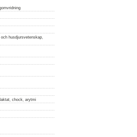
agomvridning
n och husdjursvetenskap,
laktat, chock, arytmi