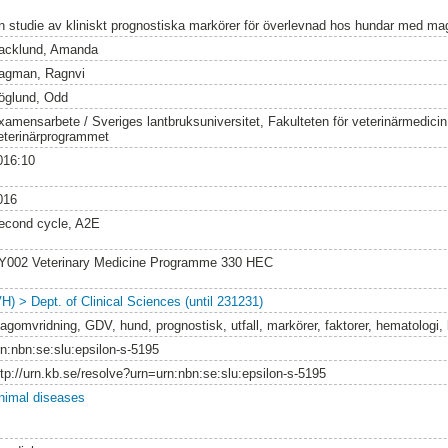
n studie av kliniskt prognostiska markörer för överlevnad hos hundar med m
acklund, Amanda
agman, Ragnvi
öglund, Odd
xamensarbete / Sveriges lantbruksuniversitet, Fakulteten för veterinärmedici
eterinärprogrammet
016:10
016
econd cycle, A2E
Y002 Veterinary Medicine Programme 330 HEC
VH) > Dept. of Clinical Sciences (until 231231)
agomvridning, GDV, hund, prognostisk, utfall, markörer, faktorer, hematologi, 
rn:nbn:se:slu:epsilon-s-5195
ttp://urn.kb.se/resolve?urn=urn:nbn:se:slu:epsilon-s-5195
nimal diseases