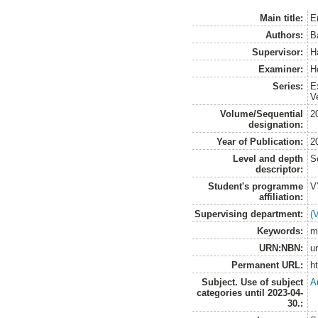
Main title:
E
Authors:
B
Supervisor:
H
Examiner:
H
Series:
E
V
Volume/Sequential
2
designation:
Year of Publication:
2
Level and depth
S
descriptor:
Student's programme
V
affiliation:
Supervising department:
(
Keywords:
m
URN:NBN:
u
Permanent URL:
h
Subject. Use of subject
A
categories until 2023-04-
30.: