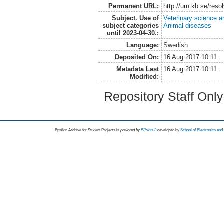
Permanent URL:
http://urn.kb.se/res
Subject. Use of
Veterinary science a
subject categories
Animal diseases
until 2023-04-30.:
Language:
Swedish
Deposited On:
16 Aug 2017 10:11
Metadata Last
16 Aug 2017 10:11
Modified:
Repository Staff Onl
Epsilon Archive for Student Projects is
powored by
EPrints 3
developed by
School of Electronics an