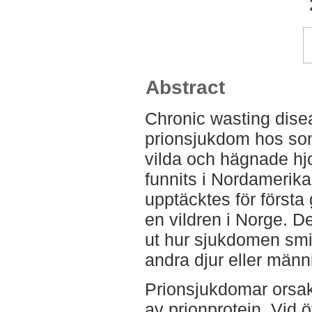
Abstract
Chronic wasting dis
prionsjukdom hos s
vilda och hägnade hj
funnits i Nordamerika
upptäcktes för första
en vildren i Norge. De
ut hur sjukdomen smit
andra djur eller männi
Prionsjukdomar orsak
av prionprotein. Vid öv