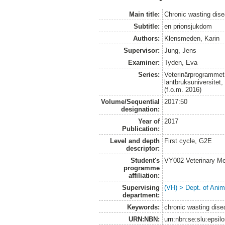
Main title:
Chronic wasting dis
Subtitle:
en prionsjukdom
Authors:
Klensmeden, Karin
Supervisor:
Jung, Jens
Examiner:
Tyden, Eva
Series:
Veterinärprogrammet
lantbruksuniversitet
(f.o.m. 2016)
Volume/Sequential
2017:50
designation:
Year of
2017
Publication:
Level and depth
First cycle, G2E
descriptor:
Student's
VY002 Veterinary M
programme
affiliation:
Supervising
(VH) > Dept. of Anim
department:
Keywords:
chronic wasting disea
URN:NBN:
urn:nbn:se:slu:epsil