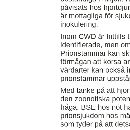
påvisats hos hjortdju
är mottagliga för sju
inokulering.
Inom CWD är hittills 
identifierade, men områ
Prionstammar kan skil
förmågan att korsa art
värdarter kan också i
prionstammar uppstår
Med tanke på att hjor
den zoonotiska pote
fråga. BSE hos nöt har
prionsjukdom hos män
som tyder på att det