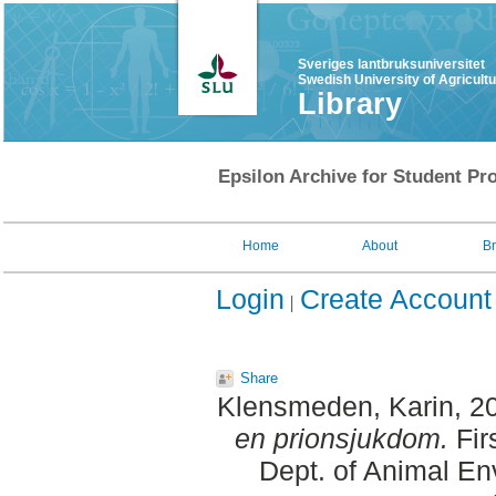
Sveriges lantbruksuniversitet
Swedish University of Agricult
Library
Epsilon Archive for Student Pro
Home
About
B
Login
Create Account
Share
Klensmeden, Karin
, 2
en prionsjukdom.
Fir
Dept. of Animal En