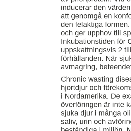
inducerar den värdens
att genomgå en konf
den felaktiga formen
och ger upphov till s
Inkubationstiden för
uppskattningsvis 2 til
förhållanden. När sju
avmagring, beteendef
Chronic wasting disea
hjortdjur och förekom
i Nordamerika. De e
överföringen är inte 
sjuka djur i många ol
saliv, urin och avför
beständiga i miljön. N