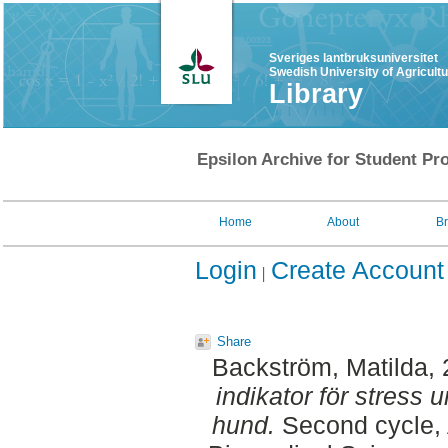
Sveriges lantbruksuniversitet
Swedish University of Agricult
Library
Epsilon Archive for Student Pro
Home
About
B
Login
Create Account
Share
Backström, Matilda
,
indikator för stress 
hund.
Second cycle, 