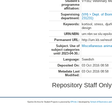
Student's
VY002 Veterinary M
programme
affiliation:
Supervising
(VH) > Dept. of Biom
department:
231231)
Keywords:
kortisol, stress, dju
design
URN:NBN:
urn:nbn:se:slu:epsil
Permanent URL:
http://urn.kb.se/res
Subject. Use of
Miscellaneous anima
subject categories
until 2023-04-30.:
Language:
Swedish
Deposited On:
03 Oct 2016 08:58
Metadata Last
03 Oct 2016 08:58
Modified:
Repository Staff Onl
Epsilon Archive for Student Projects is
powored by
EPrints 3
developed by
School of Electronics an