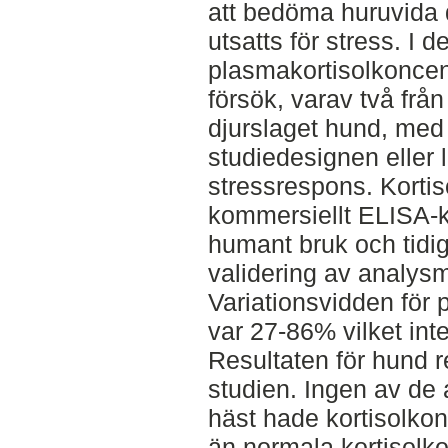
att bedöma huruvida d
utsatts för stress. I
plasmakortisolkoncentr
försök, varav två från
djurslaget hund, med 
studiedesignen eller
stressrespons. Kortis
kommersiellt ELISA-ki
humant bruk och tidig
validering av analys
Variationsvidden för 
var 27-86% vilket inte g
Resultaten för hund r
studien. Ingen av de
häst hade kortisolko
än normala kortisolko