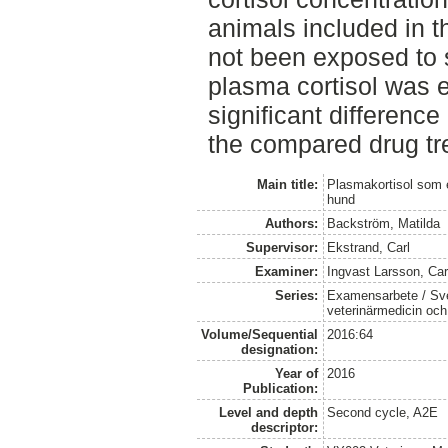
animals included in 
not been exposed to s
plasma cortisol was e
significant differenc
the compared drug tr
Main title:
Plasmakortisol som e
hund
Authors:
Backström, Matilda
Supervisor:
Ekstrand, Carl
Examiner:
Ingvast Larsson, Car
Series:
Examensarbete / Sver
veterinärmedicin oc
Volume/Sequential
2016:64
designation:
Year of
2016
Publication:
Level and depth
Second cycle, A2E
descriptor: