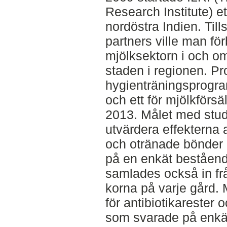
Research Institute) et
nordöstra Indien. Ti
partners ville man för
mjölksektorn i och o
staden i regionen. Pr
hygienträningsprogram
och ett för mjölkförsä
2013. Målet med studi
utvärdera effekterna 
och otränade bönder 
på en enkät beståend
samlades också in fr
korna på varje gård.
för antibiotikarester 
som svarade på enkät