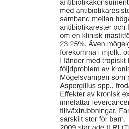
antibiotikakonsument
med antibiotikaresiste
samband mellan höga 
antibiotikarester och 
om en klinisk mastit
23.25%. Även mögelgi
förekomma i mjölk, o
I länder med tropiskt
följdproblem av kroni
Mögelsvampen som pr
Aspergillus spp., frod
Effekter av kronisk ex
innefattar levercanc
tillväxtrubbningar. F
särskilt stor för barn.
2009 startade ILRI (T