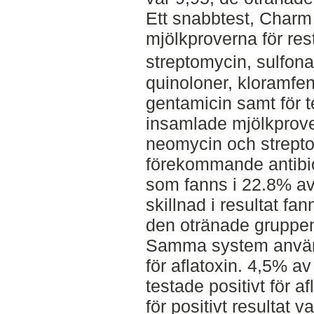
Ett snabbtest, Charm 
mjölkproverna för re
streptomycin, sulfona
quinoloner, kloramfen
gentamicin samt för t
insamlade mjölkprover
neomycin och strept
förekommande antibio
som fanns i 22.8% av 
skillnad i resultat f
den otränade gruppe
Samma system använd
för aflatoxin. 4,5% a
testade positivt för 
för positivt resultat 