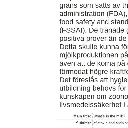
gräns som satts av t
administration (FDA),
food safety and stand
(FSSAI). De tränade g
positiva prover än de
Detta skulle kunna fö
mjölkproduktionen p
även att de korna på 
förmodat högre kraftf
Det föreslås att hygi
utbildning behövs för
kunskapen om zoonoti
livsmedelssäkerhet i 
Main title:
What’s in the milk?
Subtitle:
aflatoxin and antibio