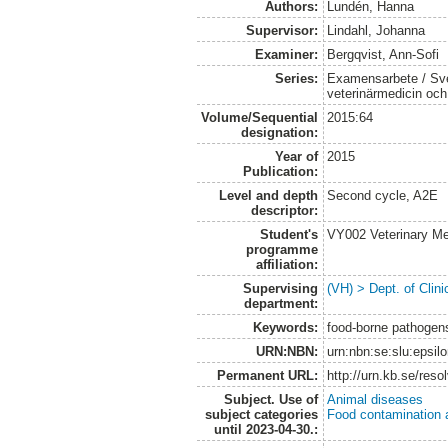
Authors:
Lundén, Hanna
Supervisor:
Lindahl, Johanna
Examiner:
Bergqvist, Ann-Sofi
Series:
Examensarbete / Sver
veterinärmedicin oc
Volume/Sequential
2015:64
designation:
Year of
2015
Publication:
Level and depth
Second cycle, A2E
descriptor:
Student's
VY002 Veterinary M
programme
affiliation:
Supervising
(VH) > Dept. of Clini
department:
Keywords:
food-borne pathogens,
URN:NBN:
urn:nbn:se:slu:epsil
Permanent URL:
http://urn.kb.se/res
Subject. Use of
Animal diseases
subject categories
Food contamination 
until 2023-04-30.: