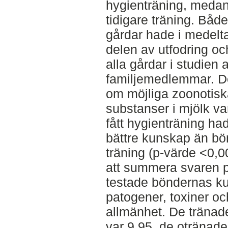
hygienträning, medan
tidigare träning. Båd
gårdar hade i medelta
delen av utfodring oc
alla gårdar i studie
familjemedlemmar. D
om möjliga zoonotisk
substanser i mjölk va
fått hygienträning had
bättre kunskap än bö
träning (p-värde <0,
att summera svaren p
testade böndernas k
patogener, toxiner oc
allmänhet. De tränad
var 9,95, de otränad