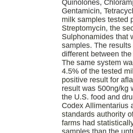
Quinolones, Chloram
Gentamicin, Tetracycl
milk samples tested 
Streptomycin, the s
Sulphonamides that w
samples. The results 
different between the
The same system was u
4.5% of the tested m
positive result for afl
result was 500ng/kg w
the U.S. food and dru
Codex Allimentarius 
standards authority o
farms had statisticall
samples than the untr