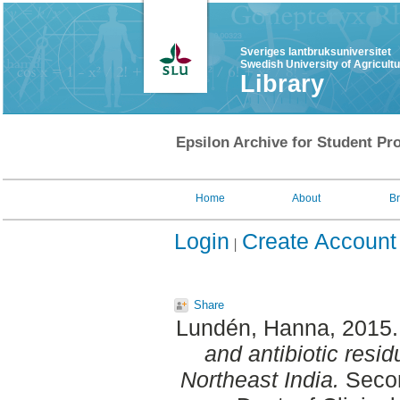
Sveriges lantbruksuniversitet
Swedish University of Agricult
Library
Epsilon Archive for Student Pro
Home
About
B
Login
Create Account
Share
Lundén, Hanna
, 2015
and antibiotic resi
Northeast India.
Secon