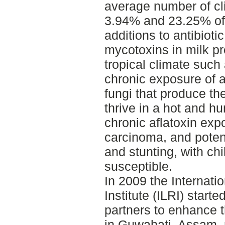
average number of cli
3.94% and 23.25% of t
additions to antibiotic
mycotoxins in milk pr
tropical climate such
chronic exposure of a
fungi that produce the
thrive in a hot and hu
chronic aflatoxin exp
carcinoma, and poten
and stunting, with ch
susceptible.
In 2009 the Internati
Institute (ILRI) starte
partners to enhance t
in Guwahati, Assam, n