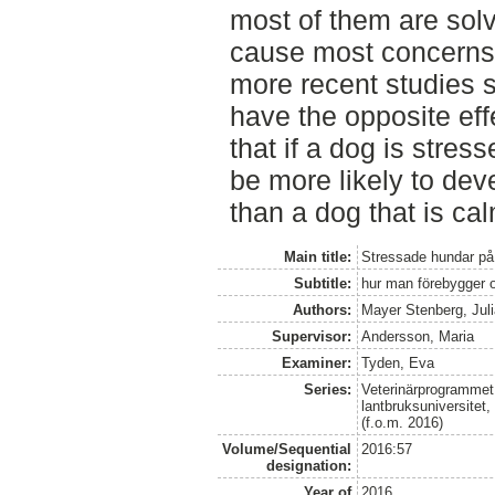
most of them are sol
cause most concerns 
more recent studies 
have the opposite eff
that if a dog is stres
be more likely to de
than a dog that is cal
Main title:
Stressade hundar på 
Subtitle:
hur man förebygger o
Authors:
Mayer Stenberg, Jul
Supervisor:
Andersson, Maria
Examiner:
Tyden, Eva
Series:
Veterinärprogrammet
lantbruksuniversitet
(f.o.m. 2016)
Volume/Sequential
2016:57
designation:
Year of
2016