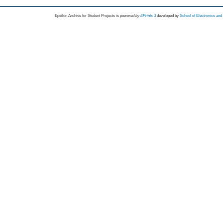
Epsilon Archive for Student Projects is
powored by
EPrints 3
developed by
School of Electronics an