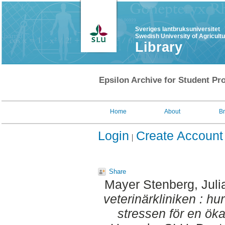
Sveriges lantbruksuniversitet
Swedish University of Agricult
Library
Epsilon Archive for Student Pro
Home
About
B
Login
Create Account
Share
Mayer Stenberg, Juli
veterinärkliniken : h
stressen för en öka