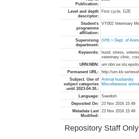
Publication:
Level and depth
First cycle, G2E
descriptor:
Student's
VY002 Veterinary M
programme
affiliation:
Supervising
(VH) > Dept. of Anim
department:
Keywords:
hund, stress, veterin
veterinary clinic, co
URN:NBN:
urn:nbn:se:slu:epsil
Permanent URL:
http://urn.kb.se/res
Subject. Use of
Animal husbandry
subject categories
Miscellaneous anima
until 2023-04-30.:
Language:
Swedish
Deposited On:
23 Nov 2016 15:49
Metadata Last
23 Nov 2016 15:49
Modified:
Repository Staff Onl