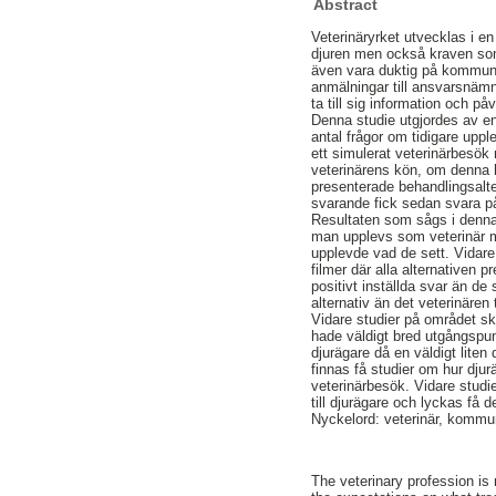
Abstract
Veterinäryrket utvecklas i e
djuren men också kraven som 
även vara duktig på kommunik
anmälningar till ansvarsnämn
ta till sig information och 
Denna studie utgjordes av e
antal frågor om tidigare uppl
ett simulerat veterinärbesök
veterinärens kön, om denna h
presenterade behandlingsalt
svarande fick sedan svara på
Resultaten som sågs i denna 
man upplevs som veterinär me
upplevde vad de sett. Vidare
filmer där alla alternativen 
positivt inställda svar än de
alternativ än det veterinären
Vidare studier på området s
hade väldigt bred utgångspun
djurägare då en väldigt lite
finnas få studier om hur dj
veterinärbesök. Vidare stud
till djurägare och lyckas få
Nyckelord: veterinär, kommuni
The veterinary profession is 