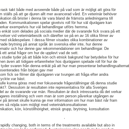
n rask takt både med avseende både på vad som är möjligt att göra för
ställs på att ge djuren allt mer avancerad vård. En veterinär behöver
ation då brister i denna lär vara bland de främsta anledningarna till
den. Kommunikationen spelar givetvis roll för hur väl djurägare kan
påverkar exempelvis hur väl behandlingar utförs hemma.
n enkät som delades på sociala medier där de svarande fick svara på ett
evelser vid veterinärbesök och därefter se på en av 16 olika filmer av
 med skådespelare. I dessa filmer visades olika kombinationer av
ade brytning på annat språk än svenska eller inte, hur denne
ernativ och hur denne gav rekommendationer om behandlingar. De
 ett antal frågor om hur de upplevt vad de sett.
studie tyder på att både kön och etnisk bakgrund har betydelse för hur
n även att tidigare erfarenheter hos djurägaren spelade roll för hur de
 tyder svaren från denna enkät på att hur man presenterar behandlingsalternat
presenterades från början gav mer
 som fick se filmer där djurägaren var tvungen att fråga efter andra
 tyckte var bäst.
kulle kunna göras med mer fokuserade frågeställningar då denna studie
kt?. Dessutom är resultaten inte representativa för alla Sveriges
n del av de svarande var män. Resultaten är dock intressanta då det verkar
urägares inställning och vem man är som person påverkar utgången av
ier på ämnet skulle kunna ge mer information om hur man bäst når fram
 dem så nöjda som möjligt med veterinärkonsultationer.
kation, kön, könstillhörighet, etnisk grupp, brytning, konsultation
,
rapidly changing, both in terms of the treatments available but also in