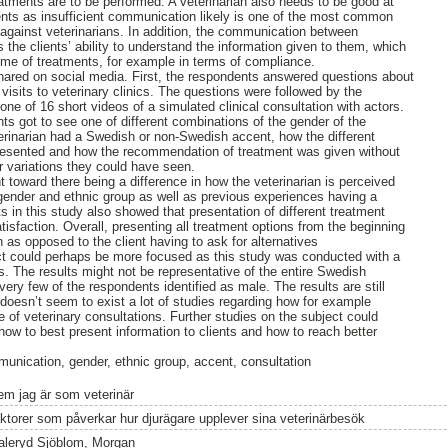
atments are to be performed. A veterinarian also needs to be good at
ents as insufficient communication likely is one of the most common
 against veterinarians. In addition, the communication between
ts the clients’ ability to understand the information given to them, which
come of treatments, for example in terms of compliance.
hared on social media. First, the respondents answered questions about
h visits to veterinary clinics. The questions were followed by the
 one of 16 short videos of a simulated clinical consultation with actors.
nts got to see one of different combinations of the gender of the
terinarian had a Swedish or non-Swedish accent, how the different
presented and how the recommendation of treatment was given without
r variations they could have seen.
nt toward there being a difference in how the veterinarian is perceived
gender and ethnic group as well as previous experiences having a
ts in this study also showed that presentation of different treatment
atisfaction. Overall, presenting all treatment options from the beginning
on as opposed to the client having to ask for alternatives
ect could perhaps be more focused as this study was conducted with a
s. The results might not be representative of the entire Swedish
ery few of the respondents identified as male. The results are still
 doesn’t seem to exist a lot of studies regarding how for example
 of veterinary consultations. Further studies on the subject could
how to best present information to clients and how to reach better
unication, gender, ethnic group, accent, consultation
em jag är som veterinär
aktorer som påverkar hur djurägare upplever sina veterinärbesök
aleryd Sjöblom, Morgan