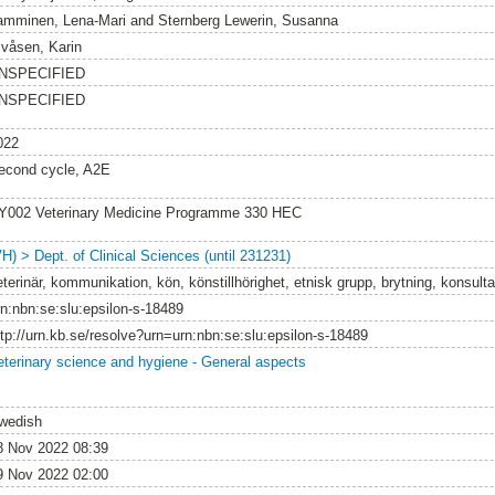
amminen, Lena-Mari
and
Sternberg Lewerin, Susanna
lvåsen, Karin
NSPECIFIED
NSPECIFIED
022
econd cycle, A2E
Y002 Veterinary Medicine Programme 330 HEC
VH) > Dept. of Clinical Sciences (until 231231)
terinär, kommunikation, kön, könstillhörighet, etnisk grupp, brytning, konsulta
rn:nbn:se:slu:epsilon-s-18489
ttp://urn.kb.se/resolve?urn=urn:nbn:se:slu:epsilon-s-18489
eterinary science and hygiene - General aspects
wedish
8 Nov 2022 08:39
9 Nov 2022 02:00