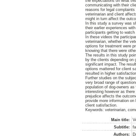
the expectations on what tre
communicating with their cli
reasons for legal complaints
veterinarian and client affec
might in turn affect the out
In this study a survey was s
their earlier experiences wit
participants getting to watch
In these videos the participa
veterinarian, whether the ve
options for treatment were 
knowing that there were othe
The results in this study poi
by the clients depending on 
significant impact. The resul
options mattered for client s
resulted in higher satisfacti
Further studies on the subj
very broad range of question
population of dog-owners as v
interesting however as there
prejudice affects the outcome
provide more information on 
client satisfaction.
Keywords: veterinarian, comm
Main title:
V
Subtitle:
f
Authors:
D