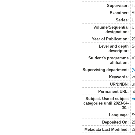
Supervisor:
T
Examiner:
A
Series:
U
Volume/Sequential
U
designation:
Year of Publication:
2
Level and depth
S
descriptor:
Student's programme
V
affiliation:
Supervising department:
(
Keywords:
ve
URN:NBN:
u
Permanent URL:
h
Subject. Use of subject
V
categories until 2023-04-
30.:
Language:
S
Deposited On:
2
Metadata Last Modified:
2