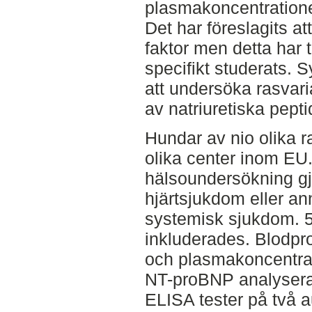
plasmakoncentrationen
Det har föreslagits a
faktor men detta har t
specifikt studerats. S
att undersöka rasvari
av natriuretiska pepti
Hundar av nio olika 
olika center inom EU
hälsoundersökning gjo
hjärtsjukdom eller an
systemisk sjukdom. 5
inkluderades. Blodpro
och plasmakoncentra
NT-proBNP analyser
ELISA tester på två au