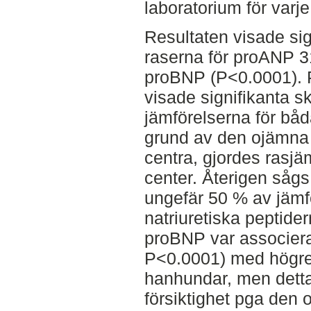
laboratorium för varje
Resultaten visade sig
raserna för proANP 3
proBNP (P<0.0001). P
visade signifikanta s
jämförelserna för båd
grund av den ojämna 
centra, gjordes rasjä
center. Återigen sågs 
ungefär 50 % av jämf
natriuretiska peptide
proBNP var associer
P<0.0001) med högre 
hanhundar, men detta
försiktighet pga den