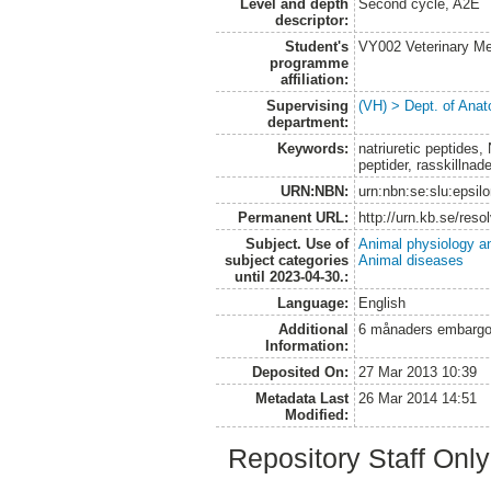
Level and depth
Second cycle, A2E
descriptor:
Student's
VY002 Veterinary M
programme
affiliation:
Supervising
(VH) > Dept. of Anat
department:
Keywords:
natriuretic peptides
peptider, rasskillnad
URN:NBN:
urn:nbn:se:slu:epsil
Permanent URL:
http://urn.kb.se/res
Subject. Use of
Animal physiology a
subject categories
Animal diseases
until 2023-04-30.:
Language:
English
Additional
6 månaders embargoti
Information:
Deposited On:
27 Mar 2013 10:39
Metadata Last
26 Mar 2014 14:51
Modified:
Repository Staff Onl