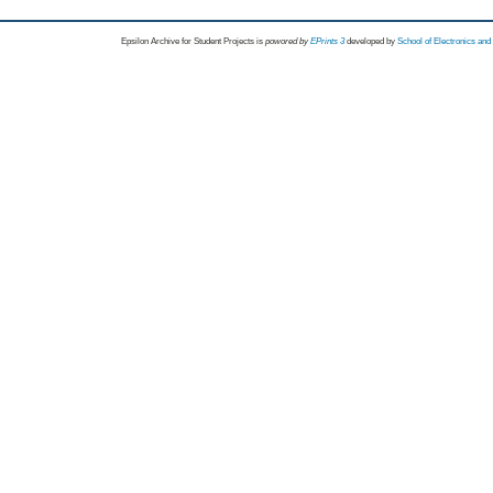
Epsilon Archive for Student Projects is
powored by
EPrints 3
developed by
School of Electronics an