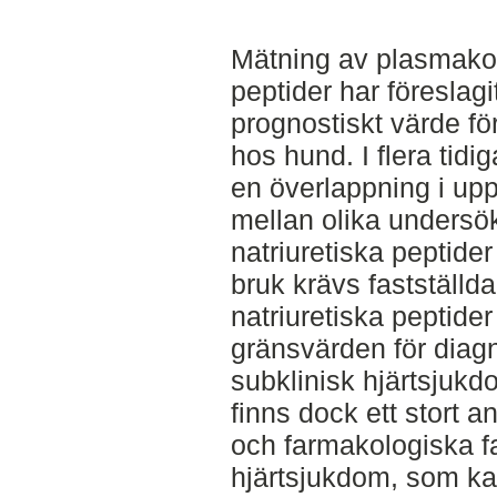
Mätning av plasmakon
peptider har föreslag
prognostiskt värde fö
hos hund. I flera tidi
en överlappning i up
mellan olika undersökt
natriuretiska peptider 
bruk krävs fastställd
natriuretiska peptide
gränsvärden för diag
subklinisk hjärtsjukd
finns dock ett stort a
och farmakologiska fa
hjärtsjukdom, som k