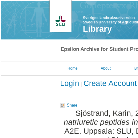
Sveriges lantbruksuniversitet
Swedish University of Agricult
Library
Epsilon Archive for Student Pro
Home
About
B
Login
Create Account
Share
Sjöstrand, Karin
,
natriuretic peptides i
A2E. Uppsala: SLU, D