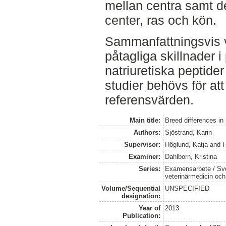
mellan centra samt d
center, ras och kön.
Sammanfattningsvis 
påtagliga skillnader 
natriuretiska peptider
studier behövs för att
referensvärden.
Main title:
Breed differences in 
Authors:
Sjöstrand, Karin
Supervisor:
Höglund, Katja
and
H
Examiner:
Dahlborn, Kristina
Series:
Examensarbete / Sver
veterinärmedicin oc
Volume/Sequential
UNSPECIFIED
designation:
Year of
2013
Publication: