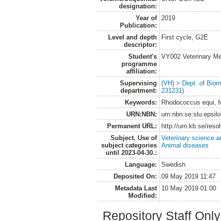
designation:
Year of
2019
Publication:
Level and depth
First cycle, G2E
descriptor:
Student's
VY002 Veterinary M
programme
affiliation:
Supervising
(VH) > Dept. of Biom
department:
231231)
Keywords:
Rhodococcus equi, f
URN:NBN:
urn:nbn:se:slu:epsil
Permanent URL:
http://urn.kb.se/res
Subject. Use of
Veterinary science a
subject categories
Animal diseases
until 2023-04-30.:
Language:
Swedish
Deposited On:
09 May 2019 11:47
Metadata Last
10 May 2019 01:00
Modified:
Repository Staff Onl