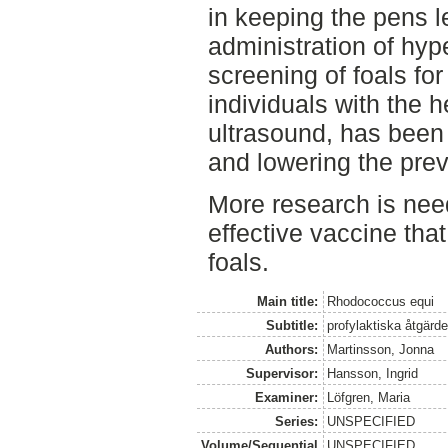
in keeping the pens l
administration of hy
screening of foals for
individuals with the 
ultrasound, has been 
and lowering the pre
More research is need
effective vaccine tha
foals.
Main title:
Rhodococcus equi
Subtitle:
profylaktiska åtgärd
Authors:
Martinsson, Jonna
Supervisor:
Hansson, Ingrid
Examiner:
Löfgren, Maria
Series:
UNSPECIFIED
Volume/Sequential
UNSPECIFIED