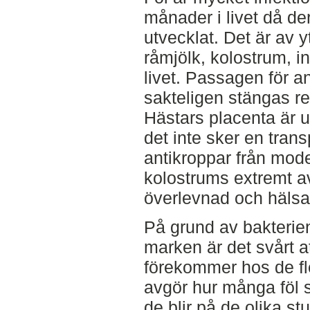
månader i livet då de
utvecklat. Det är av ytt
råmjölk, kolostrum, i
livet. Passagen för a
sakteligen stängas re
Hästars placenta är u
det inte sker en trans
antikroppar från moder
kolostrums extremt av
överlevnad och hälsa
På grund av bakterien
marken är det svårt a
förekommer hos de fle
avgör hur många föl 
de blir på de olika s