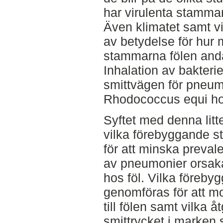
har virulenta stammar 
Även klimatet samt vi
av betydelse för hur 
stammarna fölen and
Inhalation av bakteri
smittvägen för pneum
Rhodococcus equi hos
Syftet med denna litte
vilka förebyggande s
för att minska preva
av pneumonier orsak
hos föl. Vilka föreby
genomföras för att mo
till fölen samt vilka å
smittrycket i marken 