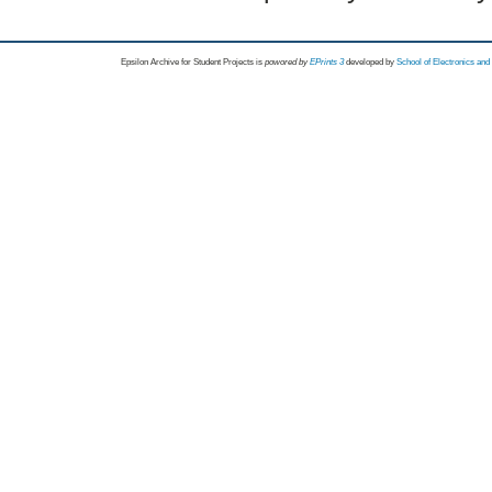
Epsilon Archive for Student Projects is
powored by
EPrints 3
developed by
School of Electronics an