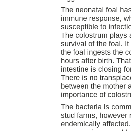
The neonatal foal has
immune response, wh
susceptible to infecti
The colostrum plays a 
survival of the foal. I
the foal ingests the c
hours after birth. Tha
intestine is closing f
There is no transplace
between the mother an
importance of colost
The bacteria is comm
stud farms, however n
endemically affected