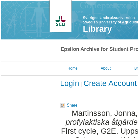
Sveriges lantbruksuniversitet
Swedish University of Agricult
Library
Epsilon Archive for Student Pro
Home
About
B
Login
Create Account
Share
Martinsson, Jonna
profylaktiska åtgärde
First cycle, G2E. Upp