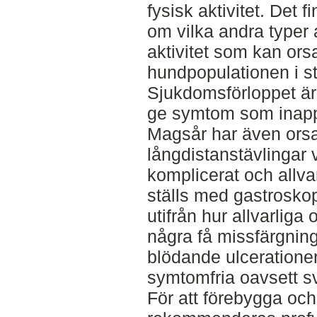
fysisk aktivitet. Det 
om vilka andra typer
aktivitet som kan ors
hundpopulationen i st
Sjukdomsförloppet är 
ge symtom som inapp
Magsår har även orsa
långdistanstävlingar vi
komplicerat och allva
ställs med gastrosko
utifrån hur allvarliga
några få missfärgnin
blödande ulceratione
symtomfria oavsett s
För att förebygga oc