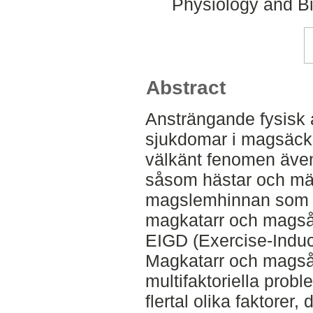
Physiology and Bi
Abstract
Ansträngande fysisk a
sjukdomar i magsäcke
välkänt fenomen även 
såsom hästar och männ
magslemhinnan som d
magkatarr och mags
EIGD (Exercise-Induc
Magkatarr och magså
multifaktoriella prob
flertal olika faktorer, 