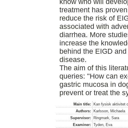
know who will develop
treatment has proven 
reduce the risk of E
associated with adver
diarrhea. More studie
increase the knowled
behind the EIGD and t
disease.
The aim of this liter
queries: "How can ex
gastric mucosa in do
prevent or treat the 
Main title:
Kan fysisk aktivite
Authors:
Karlsson, Michaela
Supervisor:
Ringmark, Sara
Examiner:
Tyden, Eva