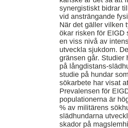
synergistiskt bidrar 
vid ansträngande fysis
När det gäller vilken 
ökar risken för EIGD 
en viss nivå av intens
utveckla sjukdom. Det
gränsen går. Studier ha
på långdistans-slädh
studie på hundar som 
sökarbete har visat a
Prevalensen för EIG
populationerna är hög
% av militärens sökh
slädhundarna utveckla
skador på magslemhi