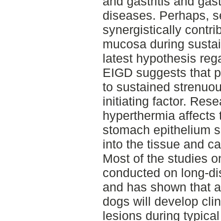
and gastritis and gast
diseases. Perhaps, se
synergistically contri
mucosa during sustai
latest hypothesis reg
EIGD suggests that p
to sustained strenuou
initiating factor. Res
hyperthermia affects t
stomach epithelium so
into the tissue and 
Most of the studies 
conducted on long-di
and has shown that a
dogs will develop clini
lesions during typical