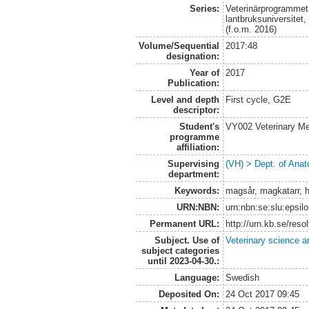
Series:
Veterinärprogrammet
lantbruksuniversitet
(f.o.m. 2016)
Volume/Sequential
2017:48
designation:
Year of
2017
Publication:
Level and depth
First cycle, G2E
descriptor:
Student's
VY002 Veterinary M
programme
affiliation:
Supervising
(VH) > Dept. of Anat
department:
Keywords:
magsår, magkatarr, h
URN:NBN:
urn:nbn:se:slu:epsil
Permanent URL:
http://urn.kb.se/res
Subject. Use of
Veterinary science a
subject categories
until 2023-04-30.:
Language:
Swedish
Deposited On:
24 Oct 2017 09:45