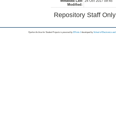
Metadata Last
24 Oct 2017 09:45
Modified:
Repository Staff Onl
Epsilon Archive for Student Projects is
powored by
EPrints 3
developed by
School of Electronics an