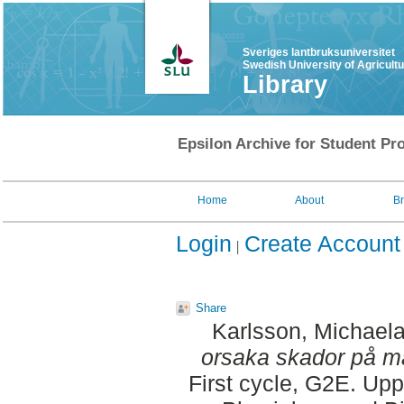
Sveriges lantbruksuniversitet
Swedish University of Agricult
Library
Epsilon Archive for Student Pro
Home
About
B
Login
Create Account
Share
Karlsson, Michael
orsaka skador på m
First cycle, G2E. Up