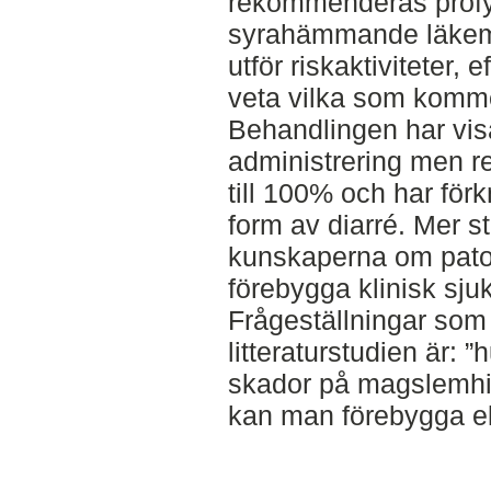
rekommenderas profy
syrahämmande läkemed
utför riskaktiviteter,
veta vilka som komme
Behandlingen har visa
administrering men re
till 100% och har för
form av diarré. Mer s
kunskaperna om pato
förebygga klinisk sj
Frågeställningar som l
litteraturstudien är: ”
skador på magslemhi
kan man förebygga el