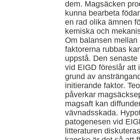
dem. Magsäcken produ
kunna bearbeta födan
en rad olika ämnen fö
kemiska och mekanisk
Om balansen mellan 
faktorerna rubbas k
uppstå. Den senaste
vid EIGD föreslår att
grund av ansträngande
initierande faktor. Te
påverkar magsäcksepit
magsaft kan diffunde
vävnadsskada. Hypot
patogenesen vid EIGD
litteraturen diskutera
kanske är det så att f