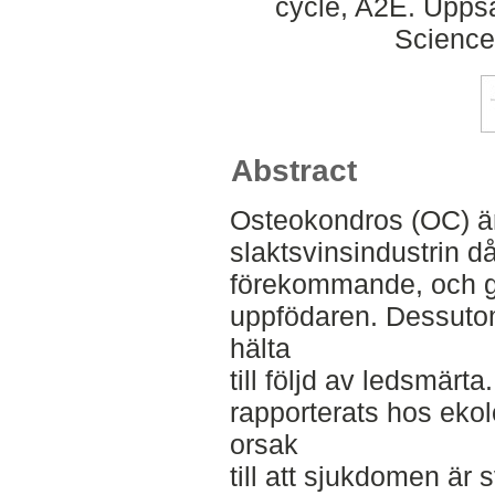
cycle, A2E. Uppsa
Science
Abstract
Osteokondros (OC) är 
slaktsvinsindustrin d
förekommande, och ge
uppfödaren. Dessutom
hälta
till följd av ledsmärt
rapporterats hos ekol
orsak
till att sjukdomen är s