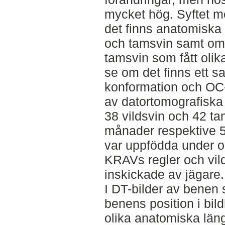
mycket hög. Syftet me
det finns anatomiska 
och tamsvin samt om 
tamsvin som fått olik
se om det finns ett 
konformation och OC-
av datortomografiska 
38 vildsvin och 42 ta
månader respektive 
var uppfödda under o
KRAVs regler och vil
inskickade av jägare.
I DT-bilder av benen
benens position i bil
olika anatomiska läng