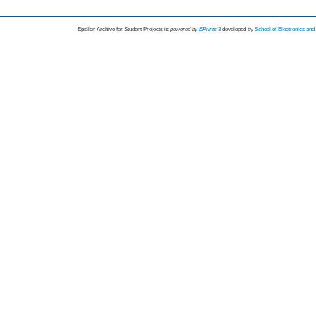
Epsilon Archive for Student Projects is
powored by
EPrints 3
developed by
School of Electronics an