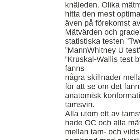
knäleden. Olika mätm
hitta den mest optima
även på förekomst a
Mätvärden och grade
statistiska testen ”Tw
”MannWhitney U test
”Kruskal-Wallis test b
fanns
några skillnader mell
för att se om det fa
anatomisk konformat
tamsvin.
Alla utom ett av tams
hade OC och alla mät
mellan tam- och vilds