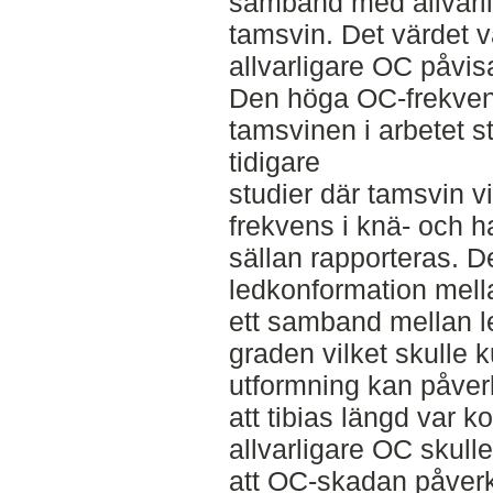
samband med allvarl
tamsvin. Det värdet v
allvarligare OC påvis
Den höga OC-frekven
tamsvinen i arbetet 
tidigare
studier där tamsvin 
frekvens i knä- och 
sällan rapporteras. D
ledkonformation mell
ett samband mellan 
graden vilket skulle 
utformning kan påver
att tibias längd var 
allvarligare OC skul
att OC-skadan påverk