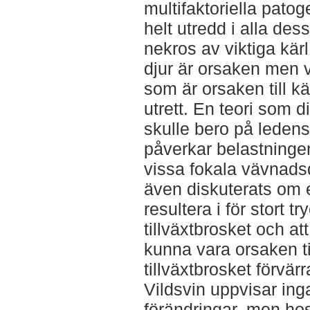
multifaktoriella pato
helt utredd i alla dess
nekros av viktiga kärl
djur är orsaken men 
som är orsaken till kä
utrett. En teori som d
skulle bero på leden
påverkar belastningen
vissa fokala vävnadsd
även diskuterats om e
resultera i för stort t
tillväxtbrosket och a
kunna vara orsaken ti
tillväxtbrosket förvärr
Vildsvin uppvisar ing
förändringar, men ho