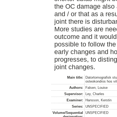
the OC damage also af
and / or that as a res
joint there is disturb
More studies are need
outcome and it would b
possible to follow the
early changes and h
progresses, to disti
joint changes.
Main title:
Datortomografisk st
osteokondros hos vi
Authors:
Falsen, Louise
Supervisor:
Ley, Charles
Examiner:
Hansson, Kerstin
Series:
UNSPECIFIED
Volume/Sequential
UNSPECIFIED
designation: