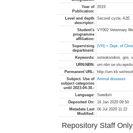
Year of
2019
Publication:
Level and depth
Second cycle, A2E
descriptor:
Student's
VY002 Veterinary M
programme
affiliation:
Supervising
(VH) > Dept. of Clini
department:
Keywords:
osteokondros, gris, v
URN:NBN:
urn:nbn:se:slu:epsil
Permanent URL:
http://urn.kb.se/res
Subject. Use of
Animal diseases
subject categories
until 2023-04-30.:
Language:
Swedish
Deposited On:
16 Jan 2020 09:50
Metadata Last
06 Jul 2020 11:22
Modified:
Repository Staff Onl