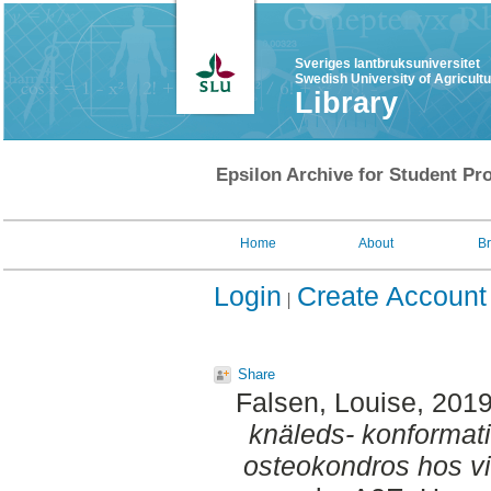
Sveriges lantbruksuniversitet
Swedish University of Agricult
Library
Epsilon Archive for Student Pro
Home
About
B
Login
Create Account
Share
Falsen, Louise
, 201
knäleds- konforma
osteokondros hos vi