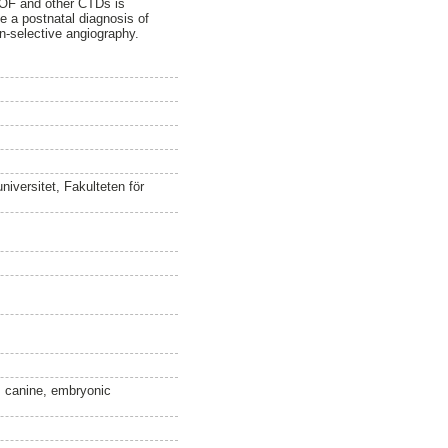
 TOF and other CTDs is
e a postnatal diagnosis of
n-selective angiography.
iversitet, Fakulteten för
t, canine, embryonic