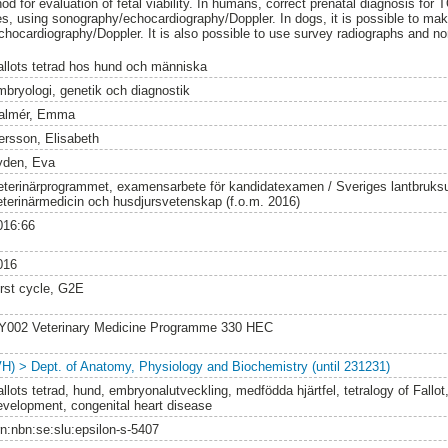
d for evaluation of fetal viability. In humans, correct prenatal diagnosis for
s, using sonography/echocardiography/Doppler. In dogs, it is possible to mak
ocardiography/Doppler. It is also possible to use survey radiographs and no
allots tetrad hos hund och människa
mbryologi, genetik och diagnostik
almér, Emma
ersson, Elisabeth
yden, Eva
eterinärprogrammet, examensarbete för kandidatexamen / Sveriges lantbruksun
eterinärmedicin och husdjursvetenskap (f.o.m. 2016)
016:66
016
irst cycle, G2E
Y002 Veterinary Medicine Programme 330 HEC
VH) > Dept. of Anatomy, Physiology and Biochemistry (until 231231)
allots tetrad, hund, embryonalutveckling, medfödda hjärtfel, tetralogy of Fallo
evelopment, congenital heart disease
rn:nbn:se:slu:epsilon-s-5407