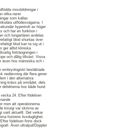
dfödda missbildningar i
n olika raser.
ningar som kallas
ikulära utflödesvägarna. I
ekundär hypertrofi av höger
s och har en funktion i
tan och lungartären avdelas
refattigt blod shuntas över
attigt blod kan ta sig ut i
ger alltid kliniska
varlig förträngningen i
e och dålig tillväxt. Vissa
r även hos människa och i
h embryologiskt besläktade
sk nedärvning där flera gener
lem i den alternativa
skning krävs på området, dels
ar defekterna hos både hund
 vecka 24. Efter födelsen
iknande
der men att operationerna
de kirurgi var skrivna av
 varit aktuellt. Det verkar
döma fostrens livsduglighet.
Efter födelsen finns dock
grafi. Även ultraljud/Doppler