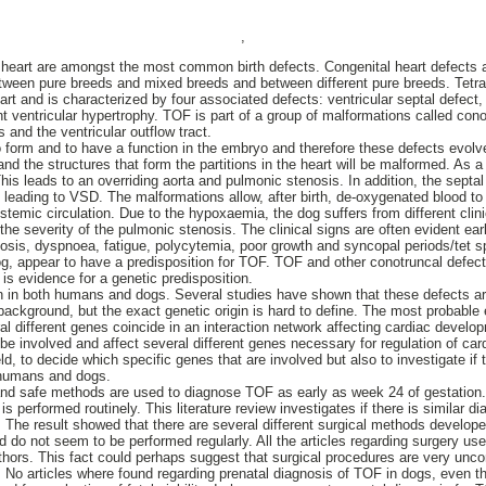
,
 heart are amongst the most common birth defects. Congenital heart defects
etween pure breeds and mixed breeds and between different pure breeds. Tetral
rt and is characterized by four associated defects: ventricular septal defect,
t ventricular hypertrophy. TOF is part of a group of malformations called con
s and the ventricular outflow tract.
to form and to have a function in the embryo and therefore these defects evolv
and the structures that form the partitions in the heart will be malformed. As a
 This leads to an overriding aorta and pulmonic stenosis. In addition, the septa
ly, leading to VSD. The malformations allow, after birth, de-oxygenated blood to 
systemic circulation. Due to the hypoxaemia, the dog suffers from different cli
he severity of the pulmonic stenosis. The clinical signs are often evident earl
nosis, dyspnoea, fatigue, polycytemia, poor growth and syncopal periods/tet 
g, appear to have a predisposition for TOF. TOF and other conotruncal defec
 is evidence for a genetic predisposition.
n in both humans and dogs. Several studies have shown that these defects ar
ackground, but the exact genetic origin is hard to define. The most probable 
ral different genes coincide in an interaction network affecting cardiac devel
 be involved and affect several different genes necessary for regulation of ca
ield, to decide which specific genes that are involved but also to investigate i
 humans and dogs.
nd safe methods are used to diagnose TOF as early as week 24 of gestation. A
is performed routinely. This literature review investigates if there is similar d
The result showed that there are several different surgical methods develope
 do not seem to be performed regularly. All the articles regarding surgery used
hors. This fact could perhaps suggest that surgical procedures are very un
. No articles where found regarding prenatal diagnosis of TOF in dogs, even 