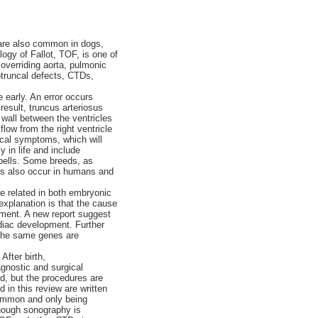
 are also common in dogs,
ogy of Fallot, TOF, is one of
 overriding aorta, pulmonic
otruncal defects, CTDs,
e early. An error occurs
 result, truncus arteriosus
l wall between the ventricles
flow from the right ventricle
nical symptoms, which will
y in life and include
spells. Some breeds, as
ts also occur in humans and
e related in both embryonic
explanation is that the cause
opment. A new report suggest
rdiac development. Further
f the same genes are
fter birth,
iagnostic and surgical
d, but the procedures are
 in this review are written
common and only being
though sonography is