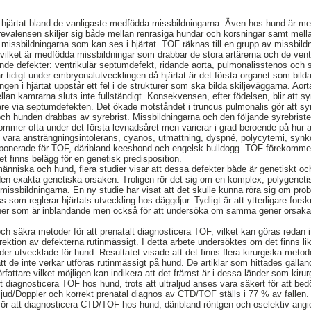
 hjärtat bland de vanligaste medfödda missbildningarna. Även hos hund är me
prevalensen skiljer sig både mellan renrasiga hundar och korsningar samt mella
v missbildningarna som kan ses i hjärtat. TOF räknas till en grupp av missbild
vilket är medfödda missbildningar som drabbar de stora artärerna och de ventr
 defekter: ventrikulär septumdefekt, ridande aorta, pulmonalisstenos och s
tidigt under embryonalutvecklingen då hjärtat är det första organet som bilda
en i hjärtat uppstår ett fel i de strukturer som ska bilda skiljeväggarna. Aor
llan kamrarna sluts inte fullständigt. Konsekvensen, efter födelsen, blir att sy
re via septumdefekten. Det ökade motståndet i truncus pulmonalis gör att syref
ch hunden drabbas av syrebrist. Missbildningarna och den följande syrebristen 
r ofta under det första levnadsåret men varierar i grad beroende på hur all
vara ansträngningsintolerans, cyanos, utmattning, dyspné, polycytemi, synkop
sponerade för TOF, däribland keeshond och engelsk bulldogg. TOF förekomme
t finns belägg för en genetisk predisposition.
niska och hund, flera studier visar att dessa defekter både är genetiskt oc
den exakta genetiska orsaken. Troligen rör det sig om en komplex, polygeneti
missbildningarna. En ny studie har visat att det skulle kunna röra sig om prob
ss som reglerar hjärtats utveckling hos däggdjur. Tydligt är att ytterligare for
gener som är inblandande men också för att undersöka om samma gener orsak
h säkra metoder för att prenatalt diagnosticera TOF, vilket kan göras redan i
rrektion av defekterna rutinmässigt. I detta arbete undersöktes om det finns l
der utvecklade för hund. Resultatet visade att det finns flera kirurgiska meto
att de inte verkar utföras rutinmässigt på hund. De artiklar som hittades gällan
attare vilket möjligen kan indikera att det främst är i dessa länder som kirurgi
talt diagnosticera TOF hos hund, trots att ultraljud anses vara säkert för att be
ud/Doppler och korrekt prenatal diagnos av CTD/TOF ställs i 77 % av fallen. 
för att diagnosticera CTD/TOF hos hund, däribland röntgen och oselektiv angio