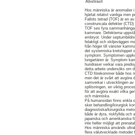
Abstract
Hos människa är anomalier i
hjärtat relativt vanliga men 
Fallots tetrad (TOF) är en a
conotruncala defekter (CTD) 
TOF ses fyra sammanhängande
kammare. Defekterna uppstår 
embryot. Under septumbildning
felaktigt och skiljeväggen me
från höger till vänster kamma
det systemiska kretsloppet o
symptom. Symptomen uppkomme
lungartären är. Symptom kan 
hundraser verkar vara predi
detta arbete undersöks om de
CTD förekommer både hos män
men det är svårt att avgöra 
samverkar i utvecklingen av 
splitsningen, en viktig proce
för att avgöra exakt vilka 
och människa.
På humansidan finns enkla oc
sker behandling/kirurgisk ko
diagnostiska/kirurgiska meto
både är dyra, riskfyllda och 
japanska och amerikanska förf
inte heller möjligt att prena
Hos människa används ultralj
flera välutvecklade metoder 