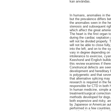
kan användas.
In humans, anomalies in the
but the prevalence differs b
the anomalies seen in the hea
stenosis and subsequent righ
which affect the great arterie
The heart is the first organ 
during the cardiac septation 
will not be divided properly.
will not be able to close ful
into the left, and on to the 
vary in degree depending on t
intolerance to exercise, cya
Keeshond and English bulldo
this review examines if there
Conotruncal defects are see
development and hereditary b
is polygenetic and that seve
that alternative splicing may
research is required in the f
responsible for CTD in both
In human medicine, simple a
treatment/surgical correction 
methods developed for dogs. 
both expensive and risky, and
by Japanese or American aut
performed in a few countries