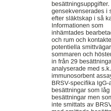
besättningsuppgifter.
gensekvenserades i s
efter släktskap i så k
Informationen som
inhämtades bearbetade
och rum och kontakte
potentiella smittvägar
sommaren och höste
in från 29 besättning
analyserade med s.k
immunosorbent assa
BRSV-specifika IgG-a
besättningar som låg
besättningar men so
inte smittats av BRSV