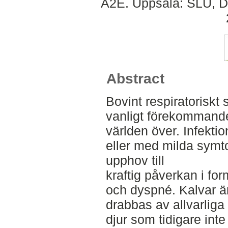
A2E. Uppsala: SLU, Dep
Abstract
Bovint respiratoriskt 
vanligt förekommande
världen över. Infektio
eller med milda sym
upphov till
kraftig påverkan i fo
och dyspné. Kalvar ä
drabbas av allvarli
djur som tidigare inte