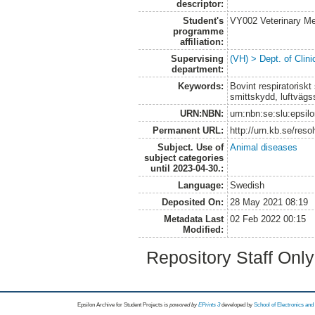
descriptor:
Student's
VY002 Veterinary M
programme
affiliation:
Supervising
(VH) > Dept. of Clini
department:
Keywords:
Bovint respiratorisk
smittskydd, luftvägs
URN:NBN:
urn:nbn:se:slu:epsil
Permanent URL:
http://urn.kb.se/res
Subject. Use of
Animal diseases
subject categories
until 2023-04-30.:
Language:
Swedish
Deposited On:
28 May 2021 08:19
Metadata Last
02 Feb 2022 00:15
Modified:
Repository Staff Onl
Epsilon Archive for Student Projects is
powored by
EPrints 3
developed by
School of Electronics an