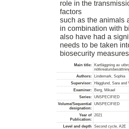
role in the transmiss
factors
such as the animals ab
in combination with 
also have had a signif
needs to be taken in
biosecurity measures 
Main title:
Kartläggning av utbro
nötkreatursbesättnin
Authors:
Lindemark, Sophia
Supervisor:
Hägglund, Sara
and
Examiner:
Berg, Mikael
Series:
UNSPECIFIED
Volume/Sequential
UNSPECIFIED
designation:
Year of
2021
Publication:
Level and depth
Second cycle, A2E