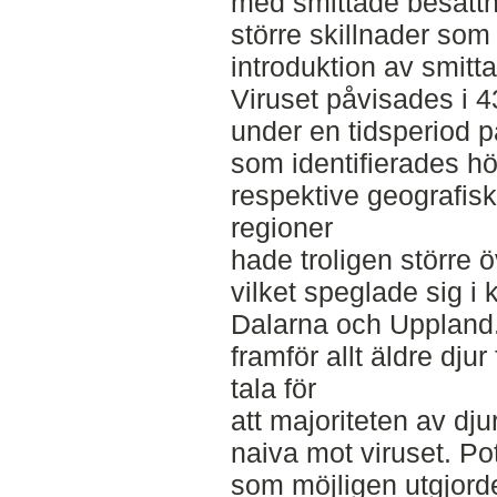
med smittade besättn
större skillnader som
introduktion av smitta
Viruset påvisades i 4
under en tidsperiod p
som identifierades hö
respektive geografis
regioner
hade troligen större 
vilket speglade sig i
Dalarna och Upplan
framför allt äldre djur
tala för
att majoriteten av dj
naiva mot viruset. Po
som möjligen utgjorde