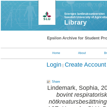
Sveriges lantbruksuniversitet
Swedish University of Agricult
Library
Epsilon Archive for Student Pro
Home
About
B
Login
Create Account
Share
Lindemark, Sophia
, 2
bovint respiratorisk
nötkreatursbesättning