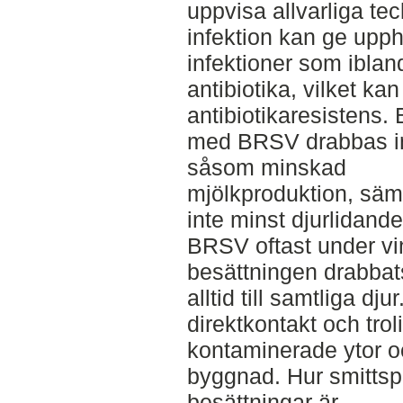
uppvisa allvarliga t
infektion kan ge upph
infektioner som ibla
antibiotika, vilket kan
antibiotikaresistens.
med BRSV drabbas in
såsom minskad
mjölkproduktion, sämr
inte minst djurlidande
BRSV oftast under vint
besättningen drabbats
alltid till samtliga d
direktkontakt och tro
kontaminerade ytor o
byggnad. Hur smittsp
besättningar är