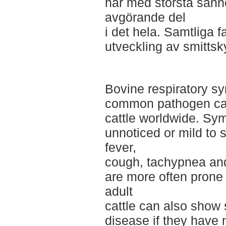
har med största sanno
avgörande del
i det hela. Samtliga 
utveckling av smittsk
Bovine respiratory sy
common pathogen caus
cattle worldwide. Sy
unnoticed or mild to 
fever,
cough, tachypnea and
are more often prone
adult
cattle can also show 
disease if they have 