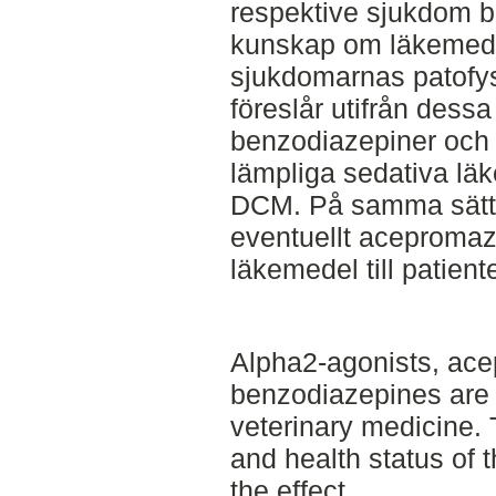
respektive sjukdom bl
kunskap om läkemedle
sjukdomarnas patofysi
föreslår utifrån dessa
benzodiazepiner och 
lämpliga sedativa läk
DCM. På samma sätt ä
eventuellt acepromaz
läkemedel till patie
Alpha2-agonists, ac
benzodiazepines are
veterinary medicine. 
and health status of 
the effect