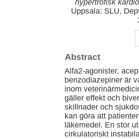
hypertrofisk kardi
Uppsala: SLU, Dept.
Abstract
Alfa2-agonister, ace
benzodiazepiner är v
inom veterinärmedicin
gäller effekt och bive
skillnader och sjukdo
kan göra att patienter
läkemedel. En stor u
cirkulatoriskt instabi