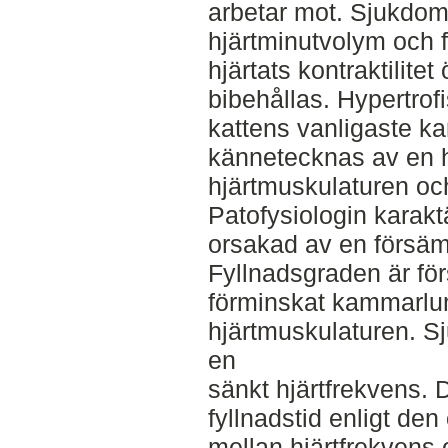
arbetar mot. Sjukdome
hjärtminutvolym och f
hjärtats kontraktilite
bibehållas. Hypertro
kattens vanligaste k
kännetecknas av en h
hjärtmuskulaturen o
Patofysiologin karaktä
orsakad av en försämr
Fyllnadsgraden är fö
förminskat kammarlum
hjärtmuskulaturen. S
en
sänkt hjärtfrekvens. 
fyllnadstid enligt de
mellan hjärtfrekvens o