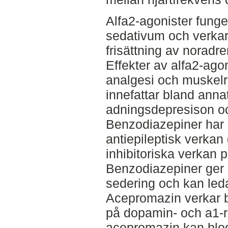
Alfa2-agonister fung
sedativum och verka
frisättning av noradr
Effekter av alfa2-agon
analgesi och muskelr
innefattar bland anna
adningsdepresison oc
Benzodiazepiner har
antiepileptisk verkan
inhibitoriska verkan 
Benzodiazepiner ger in
sedering och kan leda t
Acepromazin verkar 
på dopamin- och a1-r
acepromazin kan blod