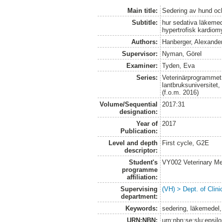
Main title:
Sedering av hund oc
Subtitle:
hur sedativa läkemed
hypertrofisk kardiom
Authors:
Hanberger, Alexande
Supervisor:
Nyman, Görel
Examiner:
Tyden, Eva
Series:
Veterinärprogrammet
lantbruksuniversitet
(f.o.m. 2016)
Volume/Sequential
2017:31
designation:
Year of
2017
Publication:
Level and depth
First cycle, G2E
descriptor:
Student's
VY002 Veterinary M
programme
affiliation:
Supervising
(VH) > Dept. of Clini
department:
Keywords:
sedering, läkemedel,
URN:NBN:
urn:nbn:se:slu:epsil