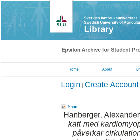
Sveriges lantbruksuniversitet
Swedish University of Agricult
Library
Epsilon Archive for Student Pro
Home
About
B
Login
Create Account
Share
Hanberger, Alexander
katt med kardiomyop
påverkar cirkulatio