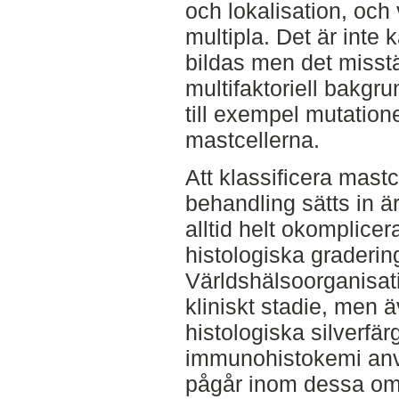
och lokalisation, och 
multipla. Det är inte 
bildas men det misstä
multifaktoriell bakgr
till exempel mutatione
mastcellerna.
Att klassificera mast
behandling sätts in är
alltid helt okomplice
histologiska graderi
Världshälsoorganisat
kliniskt stadie, men ä
histologiska silverfä
immunohistokemi anv
pågår inom dessa om