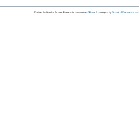
Epsilon Archive for Student Projects is
powored by
EPrints 3
developed by
School of Electronics an