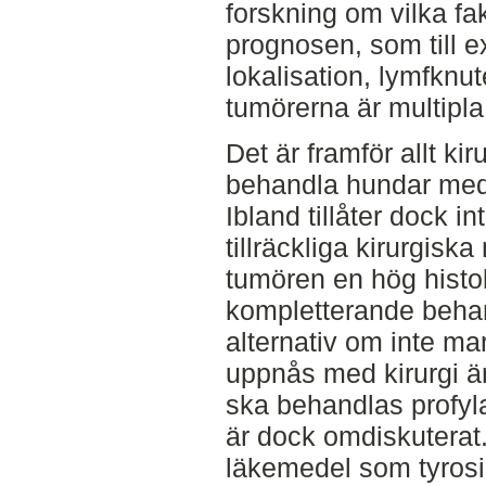
forskning om vilka fa
prognosen, som till 
lokalisation, lymfknu
tumörerna är multipla 
Det är framför allt ki
behandla hundar med
Ibland tillåter dock i
tillräckliga kirurgiska
tumören en hög histo
kompletterande behan
alternativ om inte mar
uppnås med kirurgi ä
ska behandlas profyla
är dock omdiskuterat
läkemedel som tyrosin