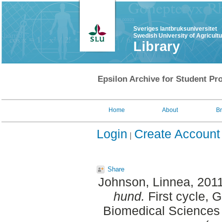
Sveriges lantbruksuniversitet
Swedish University of Agricult
Library
Epsilon Archive for Student Pro
Home
About
B
Login
Create Account
Share
Johnson, Linnea
, 201
hund.
First cycle, 
Biomedical Sciences 