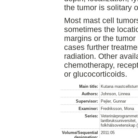
the tumor is solitary o
Most mast cell tumors
sometimes the locati
margins or the tumor 
cases further treatmen
radiation. Other avai
chemotherapy, recepto
or glucocorticoids.
Main title:
Kutana mastcellstum
Authors:
Johnson, Linnea
Supervisor:
Pejler, Gunnar
Examiner:
Fredriksson, Mona
Series:
Veterinärprogrammet
lantbruksuniversitet,
folkhälsovetenskap (
Volume/Sequential
2011:05
designation: