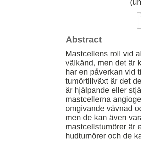
(un
Abstract
Mastcellens roll vid a
välkänd, men det är k
har en påverkan vid t
tumörtillväxt är det d
är hjälpande eller stj
mastcellerna angiog
omgivande vävnad oc
men de kan även vara
mastcellstumörer är 
hudtumörer och de ka