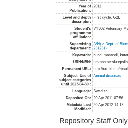
Year of
2011
Publication:
Level and depth
First cycle, G2E
descriptor:
Student's
VY002 Veterinary M
programme
affiliation:
Supervising
(VH) > Dept. of Biom
department:
231231)
Keywords:
hund, mastcell, kuta
URN:NBN:
urn:nbn:se:slu:epsil
Permanent URL:
http://urn.kb.se/res
Subject. Use of
Animal diseases
subject categories
until 2023-04-30.:
Language:
Swedish
Deposited On:
20 Apr 2011 07:56
Metadata Last
20 Apr 2012 14:18
Modified:
Repository Staff Onl