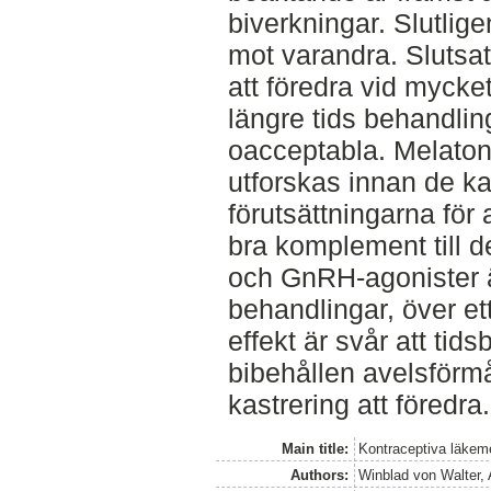
biverkningar. Slutlig
mot varandra. Slutsat
att föredra vid mycke
längre tids behandlin
oacceptabla. Melaton
utforskas innan de k
förutsättningarna för 
bra komplement till d
och GnRH-agonister är
behandlingar, över e
effekt är svår att ti
bibehållen avelsförmå
kastrering att föredra.
Main title:
Kontraceptiva läkeme
Authors:
Winblad von Walter