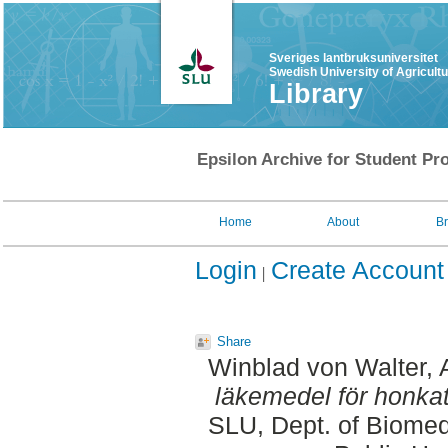
Sveriges lantbruksuniversitet
Swedish University of Agricult
Library
Epsilon Archive for Student Pro
Home
About
B
Login
Create Account
Share
Winblad von Walter,
läkemedel för honkat
SLU, Dept. of Biomed