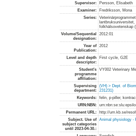
Supervisor:
Persson, Elisabeth
Examiner:
Fredriksson, Mona
Series:
Veterinärprogrammet
lantbruksuniversitet,
folkhälsovetenskap (
Volume/Sequential
2012:01
designation:
Year of
2012
Publication:
Level and depth
First cycle, G2E
descriptor:
Student's
VY002 Veterinary M
programme
affiliation:
Supervising
(VH) > Dept. of Biom
department:
231231)
Keywords:
felin, p-piller, kontr
URN:NBN:
urn:nbn:se:slu:epsil
Permanent URL:
http://urn.kb.se/res
Subject. Use of
Animal physiology -
subject categories
until 2023-04-30.:
Language:
Swedish