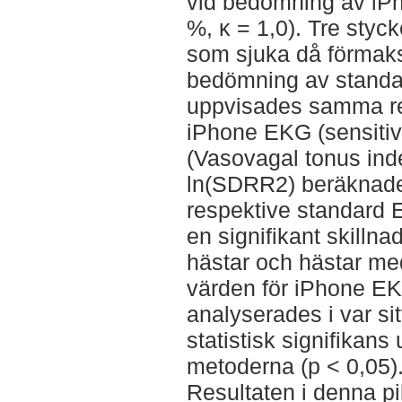
vid bedömning av iPh
%, κ = 1,0). Tre styc
som sjuka då förmaks
bedömning av standa
uppvisades samma re
iPhone EKG (sensitivi
(Vasovagal tonus ind
ln(SDRR2) beräknade
respektive standard 
en signifikant skillnad
hästar och hästar me
värden för iPhone E
analyserades i var si
statistisk signifikan
metoderna (p < 0,05)
Resultaten i denna pi