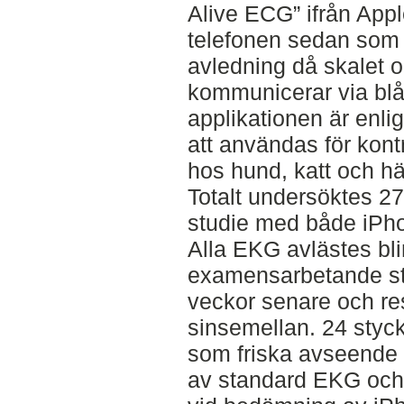
Alive ECG” ifrån App
telefonen sedan som
avledning då skalet o
kommunicerar via blå
applikationen är enlig
att användas för kont
hos hund, katt och hä
Totalt undersöktes 27
studie med både iPh
Alla EKG avlästes bli
examensarbetande st
veckor senare och re
sinsemellan. 24 styc
som friska avseende 
av standard EKG och