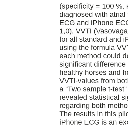
(specificity = 100 %,
diagnosed with atrial 
ECG and iPhone ECG (
1,0). VVTI (Vasovaga
for all standard and 
using the formula VVT
each method could de
significant differenc
healthy horses and hor
VVTI-values from bot
a “Two sample t-test” 
revealed statistical s
regarding both metho
The results in this pi
iPhone ECG is an exc