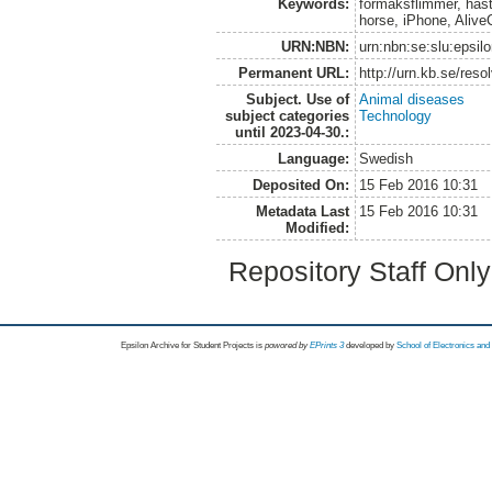
Keywords:
förmaksflimmer, häst,
horse, iPhone, Alive
URN:NBN:
urn:nbn:se:slu:epsil
Permanent URL:
http://urn.kb.se/res
Subject. Use of
Animal diseases
subject categories
Technology
until 2023-04-30.:
Language:
Swedish
Deposited On:
15 Feb 2016 10:31
Metadata Last
15 Feb 2016 10:31
Modified:
Repository Staff Onl
Epsilon Archive for Student Projects is
powored by
EPrints 3
developed by
School of Electronics an