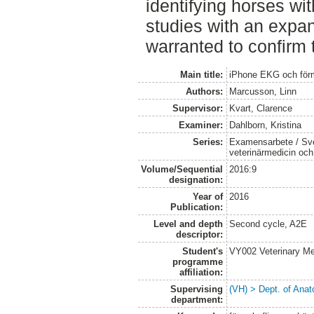
identifying horses with
studies with an expa
warranted to confirm t
Main title:
iPhone EKG och för
Authors:
Marcusson, Linn
Supervisor:
Kvart, Clarence
Examiner:
Dahlborn, Kristina
Series:
Examensarbete / Sver
veterinärmedicin oc
Volume/Sequential
2016:9
designation:
Year of
2016
Publication:
Level and depth
Second cycle, A2E
descriptor:
Student's
VY002 Veterinary M
programme
affiliation:
Supervising
(VH) > Dept. of Anat
department: