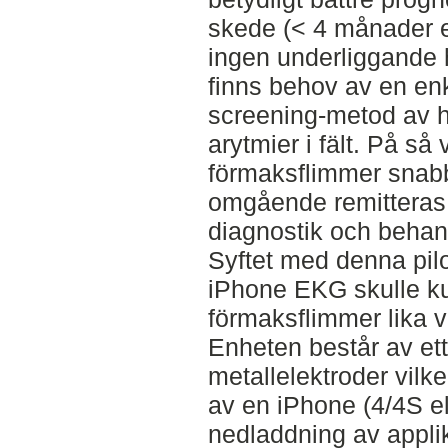
skede (< 4 månader e
ingen underliggande h
finns behov av en enke
screening-metod av 
arytmier i fält. På så
förmaksflimmer snabb
omgående remitteras t
diagnostik och behan
Syftet med denna pilo
iPhone EKG skulle ku
förmaksflimmer lika 
Enheten består av ett
metallelektroder vilk
av en iPhone (4/4S e
nedladdning av appli