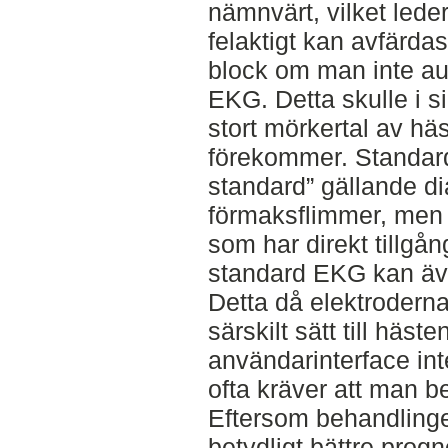
nämnvärt, vilket leder 
felaktigt kan avfärda
block om man inte aus
EKG. Detta skulle i si
stort mörkertal av h
förekommer. Standar
standard” gällande di
förmaksflimmer, men de
som har direkt tillgå
standard EKG kan äve
Detta då elektrodern
särskilt sätt till häs
användarinterface int
ofta kräver att man 
Eftersom behandlinge
betydligt bättre progn