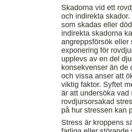
Skadorna vid ett rovd
och indirekta skador.
som skadas eller död
indirekta skadorna kan
angreppsförsök eller
exponering för rovdj
upplevs av en del dju
konsekvenser än de di
och vissa anser att ö
viktig faktor. Syftet 
är att undersöka vad
rovdjursorsakad stre
på hur stressen kan 
Stress är kroppens sät
farliga eller störande