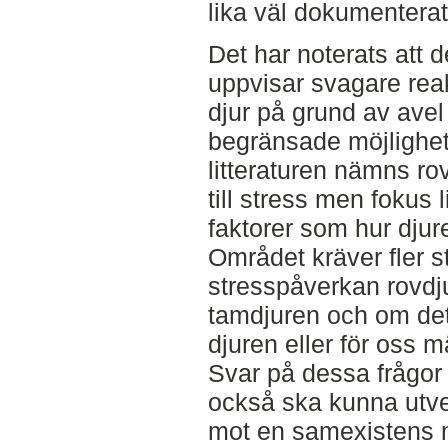
lika väl dokumenterat
Det har noterats att 
uppvisar svagare reak
djur på grund av avel
begränsade möjlighete
litteraturen nämns ro
till stress men fokus
faktorer som hur djur
Området kräver fler st
stresspåverkan rovdju
tamdjuren och om det
djuren eller för oss 
Svar på dessa frågor ä
också ska kunna utve
mot en samexistens 