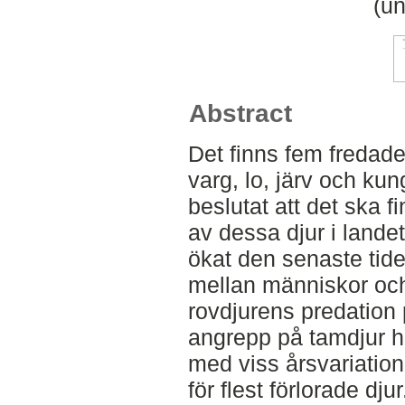
(un
Abstract
Det finns fem fredade 
varg, lo, järv och ku
beslutat att det ska f
av dessa djur i land
ökat den senaste tiden
mellan människor och
rovdjurens predation 
angrepp på tamdjur h
med viss årsvariation
för flest förlorade djur