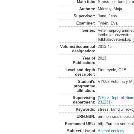
Main title:
Stress hos tamdjur o
Authors:
Månsby, Maja
Supervisor:
Jung, Jens
Examiner:
Tydén, Eva
Series:
Veterinärprogrammet
lantbruksuniversitet,
folkhälsovetenskap (
Volume/Sequential
2013:45
designation:
Year of
2013
Publication:
Level and depth
First cycle, G2E
descriptor:
Student's
VY002 Veterinary M
programme
affiliation:
Supervising
(VH) > Dept. of Biom
department:
231231)
Keywords:
stress, tamdjur, rovd
URN:NBN:
urn:nbn:se:slu:epsil
Permanent URL:
http://urn.kb.se/res
Subject. Use of
Animal ecology