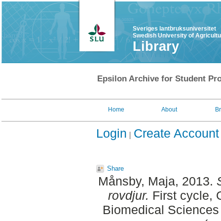
Sveriges lantbruksuniversitet
Swedish University of Agricult
Library
Epsilon Archive for Student Pro
Home
About
B
Login
Create Account
Share
Månsby, Maja
, 2013.
rovdjur.
First cycle,
Biomedical Sciences 