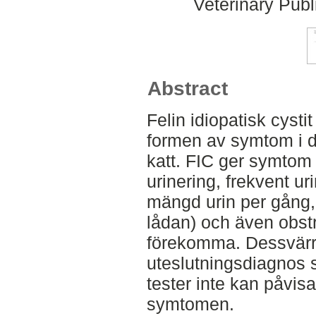
Veterinary Publ
Abstract
Felin idiopatisk cysti
formen av symtom i d
katt. FIC ger symtom
urinering, frekvent ur
mängd urin per gång, 
lådan) och även obstr
förekomma. Dessvärr
uteslutningsdiagnos 
tester inte kan påvis
symtomen.