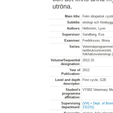
utröna.
Main title:
Felin idiopatisk cysti
Subtitle:
etiologi och förebyg
Authors:
Hellström, Lynn
Supervisor:
Sandberg, Eva
Examiner:
Fredriksson, Mona
Series:
Veterinärprogrammet
lantbruksuniversitet,
folkhälsovetenskap (
Volume/Sequential
2012:15
designation:
Year of
2012
Publication:
Level and depth
First cycle, G2E
descriptor:
Student's
VY002 Veterinary M
programme
affiliation:
Supervising
(VH) > Dept. of Biom
department:
231231)