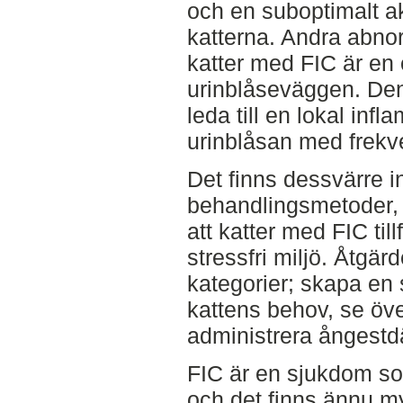
och en suboptimalt a
katterna. Andra abnor
katter med FIC är en 
urinblåseväggen. Den
leda till en lokal inf
urinblåsan med frekve
Det finns dessvärre i
behandlingsmetoder, 
att katter med FIC til
stressfri miljö. Åtgärd
kategorier; skapa en 
kattens behov, se öve
administrera ångest
FIC är en sjukdom so
och det finns ännu my