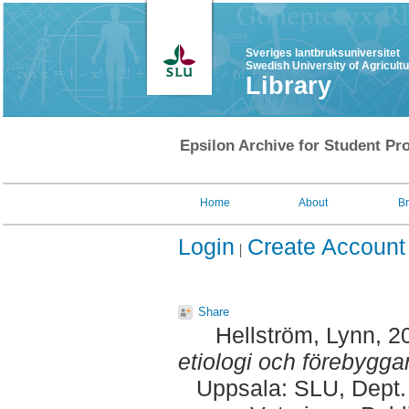
Sveriges lantbruksuniversitet
Swedish University of Agricult
Library
Epsilon Archive for Student Pro
Home
About
B
Login
Create Account
Share
Hellström, Lynn
, 2
etiologi och förebygga
Uppsala: SLU, Dept.