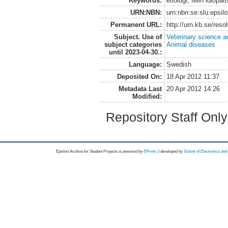
Keywords:
etiologi, felin idiopat
URN:NBN:
urn:nbn:se:slu:epsil
Permanent URL:
http://urn.kb.se/res
Subject. Use of
Veterinary science a
subject categories
Animal diseases
until 2023-04-30.:
Language:
Swedish
Deposited On:
18 Apr 2012 11:37
Metadata Last
20 Apr 2012 14:26
Modified:
Repository Staff Onl
Epsilon Archive for Student Projects is
powored by
EPrints 3
developed by
School of Electronics an