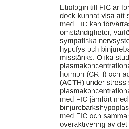
Etiologin till FIC är 
dock kunnat visa at
med FIC kan förvärra
omständigheter, varfö
sympatiska nervsyste
hypofys och binjureb
misstänks. Olika stud
plasmakoncentrationer
hormon (CRH) och ad
(ACTH) under stress
plasmakoncentratione
med FIC jämfört med f
binjurebarkshypoplasi
med FIC och sammanta
överaktivering av de