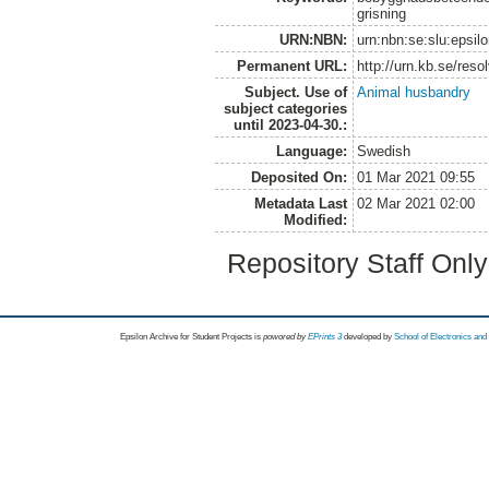
grisning
URN:NBN:
urn:nbn:se:slu:epsil
Permanent URL:
http://urn.kb.se/res
Subject. Use of
Animal husbandry
subject categories
until 2023-04-30.:
Language:
Swedish
Deposited On:
01 Mar 2021 09:55
Metadata Last
02 Mar 2021 02:00
Modified:
Repository Staff Onl
Epsilon Archive for Student Projects is
powored by
EPrints 3
developed by
School of Electronics an