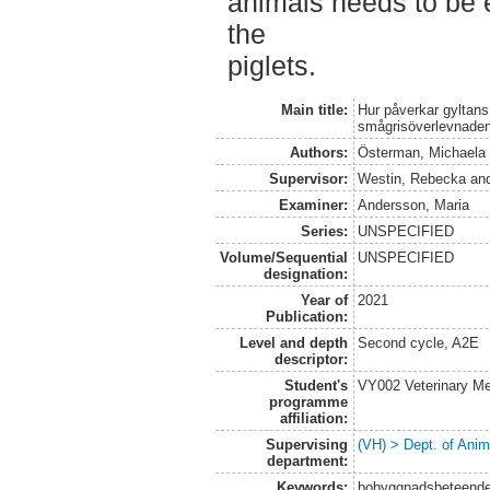
animals needs to be 
the
piglets.
Main title:
Hur påverkar gylta
smågrisöverlevnade
Authors:
Österman, Michaela
Supervisor:
Westin, Rebecka
an
Examiner:
Andersson, Maria
Series:
UNSPECIFIED
Volume/Sequential
UNSPECIFIED
designation:
Year of
2021
Publication:
Level and depth
Second cycle, A2E
descriptor:
Student's
VY002 Veterinary M
programme
affiliation:
Supervising
(VH) > Dept. of Anim
department:
Keywords:
bobyggnadsbeteende,