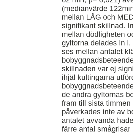
(medianvärde 122min
mellan LÅG och MED
signifikant skillnad.
mellan dödligheten o
gyltorna delades in i
ses mellan antalet k
bobyggnadsbeteendet
skillnaden var ej sig
ihjäl kultingarna utfö
bobyggnadsbeteende 
de andra gyltornas 
fram till sista timmen
påverkades inte av 
antalet avvanda hade
färre antal smågrisar 