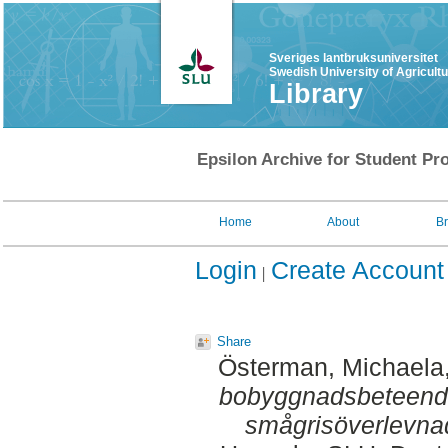
Sveriges lantbruksuniversitet
Swedish University of Agricult
Library
Epsilon Archive for Student Pro
Home
About
B
Login
Create Account
Share
Österman, Michaela
bobyggnadsbeteend
smågrisöverlevna