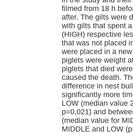
filmed from 18 h befo
after. The gilts were 
with gilts that spent a
(HIGH) respective les
that was not placed i
were placed in a ne
piglets were weight a
piglets that died wer
caused the death. The
difference in nest bu
significantly more ti
LOW (median value 26
p=0,021) and betwe
(median value for MI
MIDDLE and LOW (p=0