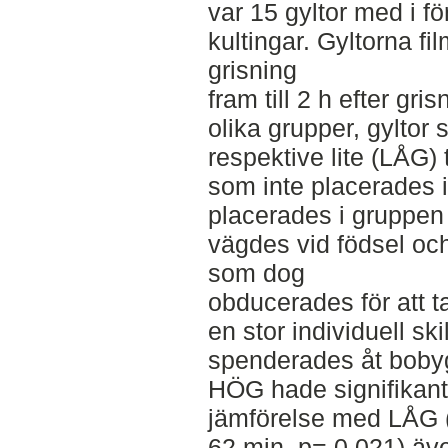
var 15 gyltor med i f
kultingar. Gyltorna f
grisning
fram till 2 h efter gri
olika grupper, gylto
respektive lite (LÅG)
som inte placerades 
placerades i gruppe
vägdes vid födsel oc
som dog
obducerades för att t
en stor individuell sk
spenderades åt bobyg
HÖG hade signifikant
jämförelse med LÅG 
62 min, p= 0,021) 