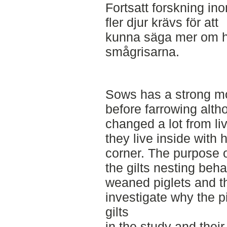
Fortsatt forskning 
fler djur krävs för att
kunna säga mer om h
smågrisarna.
Sows has a strong mot
before farrowing alth
changed a lot from li
they live inside with h
corner. The purpose o
the gilts nesting beha
weaned piglets and t
investigate why the p
gilts
in the study and their