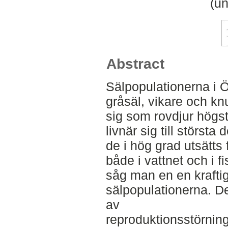
(un
Abstract
Sälpopulationerna i Ös
gråsäl, vikare och kn
sig som rovdjur högs
livnär sig till största 
de i hög grad utsätts 
både i vattnet och i f
såg man en en krafti
sälpopulationerna. De
av
reproduktionsstörni