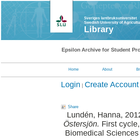
Sveriges lantbruksuniversitet
Swedish University of Agricult
Library
Epsilon Archive for Student Pro
Home
About
B
Login
Create Account
Share
Lundén, Hanna
, 201
Östersjön.
First cycle
Biomedical Sciences 