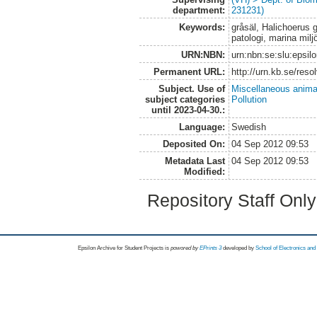
department:
231231)
Keywords:
gråsäl, Halichoerus 
patologi, marina milj
URN:NBN:
urn:nbn:se:slu:epsil
Permanent URL:
http://urn.kb.se/res
Subject. Use of
Miscellaneous anima
subject categories
Pollution
until 2023-04-30.:
Language:
Swedish
Deposited On:
04 Sep 2012 09:53
Metadata Last
04 Sep 2012 09:53
Modified:
Repository Staff Onl
Epsilon Archive for Student Projects is
powored by
EPrints 3
developed by
School of Electronics an