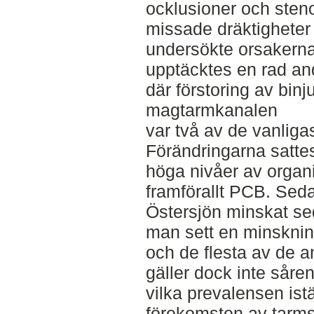
ocklusioner och sten
missade dräktigheter
undersökte orsakerna
upptäcktes en rad an
där förstoring av binj
magtarmkanalen
var två av de vanlig
Förändringarna satt
höga nivåer av organ
framförallt PCB. Sed
Östersjön minskat se
man sett en minsknin
och de flesta av de a
gäller dock inte såre
vilka prevalensen ist
förekomsten av tarm