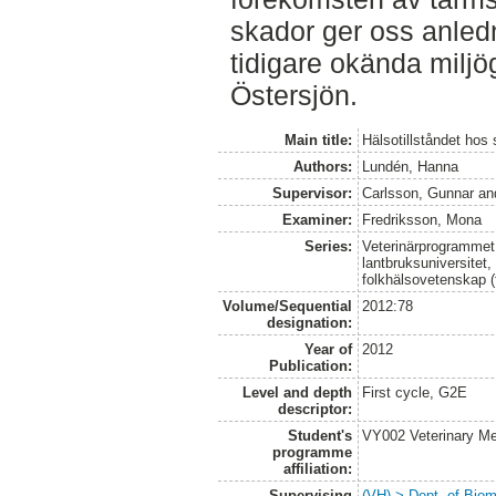
skador ger oss anledn
tidigare okända miljög
Östersjön.
Main title:
Hälsotillståndet hos 
Authors:
Lundén, Hanna
Supervisor:
Carlsson, Gunnar
an
Examiner:
Fredriksson, Mona
Series:
Veterinärprogrammet
lantbruksuniversitet,
folkhälsovetenskap (
Volume/Sequential
2012:78
designation:
Year of
2012
Publication:
Level and depth
First cycle, G2E
descriptor:
Student's
VY002 Veterinary M
programme
affiliation:
Supervising
(VH) > Dept. of Biom