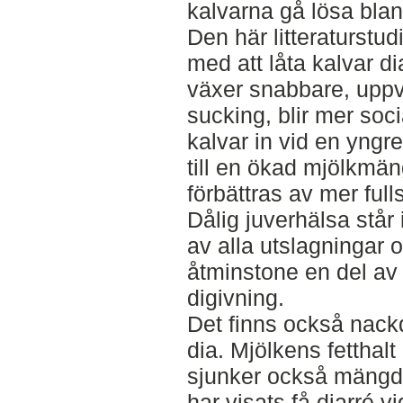
kalvarna gå lösa bland
Den här litteraturstudi
med att låta kalvar d
växer snabbare, uppv
sucking, blir mer soc
kalvar in vid en yngre
till en ökad mjölkmä
förbättras av mer ful
Dålig juverhälsa står 
av alla utslagningar 
åtminstone en del av
digivning.
Det finns också nackd
dia. Mjölkens fetthalt 
sjunker också mängde
har visats få diarré v