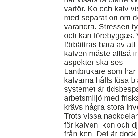
varför. Ko och kalv v
med separation om de
varandra. Stressen tyc
och kan förebyggas. 
förbättras bara av at
kalven måste alltså int
aspekter ska ses.
Lantbrukare som har st
kalvarna hålls lösa bl
systemet är tidsbespa
arbetsmiljö med friska
krävs några stora inv
Trots vissa nackdelar
för kalven, kon och dj
från kon. Det är dock 