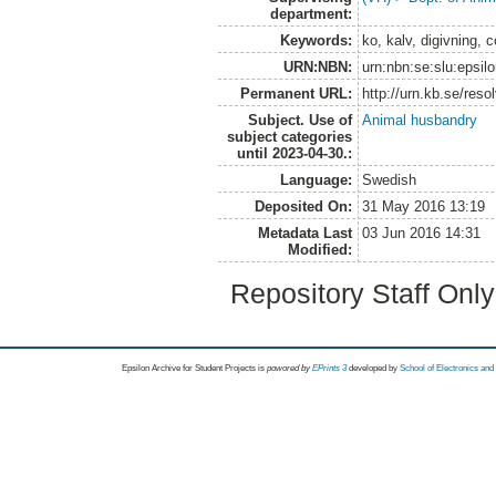
department:
Keywords:
ko, kalv, digivning, c
URN:NBN:
urn:nbn:se:slu:epsil
Permanent URL:
http://urn.kb.se/res
Subject. Use of
Animal husbandry
subject categories
until 2023-04-30.:
Language:
Swedish
Deposited On:
31 May 2016 13:19
Metadata Last
03 Jun 2016 14:31
Modified:
Repository Staff Onl
Epsilon Archive for Student Projects is
powored by
EPrints 3
developed by
School of Electronics an