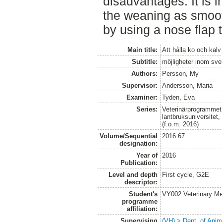
disadvantages. It is 
the weaning as smoot
by using a nose flap 
Main title:
Att hålla ko och kalv
Subtitle:
möjligheter inom sve
Authors:
Persson, My
Supervisor:
Andersson, Maria
Examiner:
Tyden, Eva
Series:
Veterinärprogrammet
lantbruksuniversitet
(f.o.m. 2016)
Volume/Sequential
2016:67
designation:
Year of
2016
Publication:
Level and depth
First cycle, G2E
descriptor:
Student's
VY002 Veterinary M
programme
affiliation:
Supervising
(VH) > Dept. of Anim