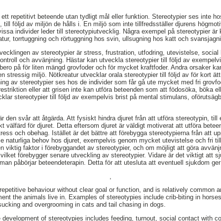
ett repetitivt beteende utan tydligt mål eller funktion. Stereotypier ses inte ho
 till följd av miljön de hålls i. En miljö som inte tillfredsställer djurens hög
issa individer leder till stereotypiutvecklig. Några exempel på stereotypier är
atur, torrtuggning och rörtuggning hos svin, ullsugning hos katt och svansjagn
ecklingen av stereotypier är stress, frustration, utfodring, utevistelse, social
troll och avvänjning. Hästar kan utveckla stereotypier till följd av exempelvis f
an bero på för liten mängd grovfoder och för mycket kraftfoder. Andra orsaker kan
 stressig miljö. Nötkreatur utvecklar orala stereotypier till följd av för kort ätt
ng av stereotypier ses hos de individer som får gå ute mycket med fri grovfod
derrestriktion eller att grisen inte kan utföra beteenden som att födosöka, böka
lar stereotypier till följd av exempelvis brist på mental stimulans, oförutsägbar
r den svår att åtgärda. Att fysiskt hindra djuret från att utföra stereotypin, ti
t välfärd för djuret. Detta eftersom djuret är väldigt motiverat att utföra betee
tress och obehag. Istället är det bättre att förebygga stereotypierna från att up
se naturliga behov hos djuret, exempelvis genom mycket utevistelse och fri ti
 en viktig faktor i förebyggandet av stereotypier, och om möjligt att göra avvänj
lket förebygger senare utveckling av stereotypier. Vidare är det viktigt att s
an påbörjar beteendeterapin. Detta för att utesluta att eventuell sjukdom ger
,
 repetitive behaviour without clear goal or function, and is relatively common
t the animals live in. Examples of stereotypies include crib-biting in horses, 
ucking and overgrooming in cats and tail chasing in dogs.
e development of stereotypies includes feeding, turnout, social contact with c