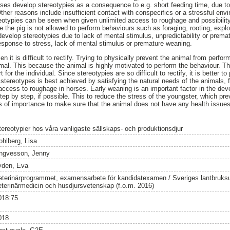
rses develop stereotypies as a consequence to e.g. short feeding time, due 
her reasons include insufficient contact with conspecifics or a stressful en
reotypies can be seen when given unlimited access to roughage and possibility
 the pig is not allowed to perform behaviours such as foraging, rooting, explo
develop stereotypies due to lack of mental stimulus, unpredictability or prema
esponse to stress, lack of mental stimulus or premature weaning.
n it is difficult to rectify. Trying to physically prevent the animal from perfor
imal. This because the animal is highly motivated to perform the behaviour. Th
for the individual. Since stereotypies are so difficult to rectify, it is better t
f stereotypes is best achieved by satisfying the natural needs of the animals,
access to roughage in horses. Early weaning is an important factor in the dev
 step by step, if possible. This to reduce the stress of the youngster, which pr
is of importance to make sure that the animal does not have any health issue
tereotypier hos våra vanligaste sällskaps- och produktionsdjur
ohlberg, Lisa
ngvesson, Jenny
yden, Eva
eterinärprogrammet, examensarbete för kandidatexamen / Sveriges lantbruksun
eterinärmedicin och husdjursvetenskap (f.o.m. 2016)
018:75
018