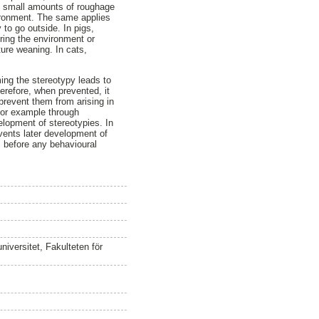
to small amounts of roughage
vironment. The same applies
 to go outside. In pigs,
ring the environment or
ture weaning. In cats,
ming the stereotypy leads to
erefore, when prevented, it
o prevent them from arising in
 for example through
elopment of stereotypies. In
events later development of
s before any behavioural
iversitet, Fakulteten för