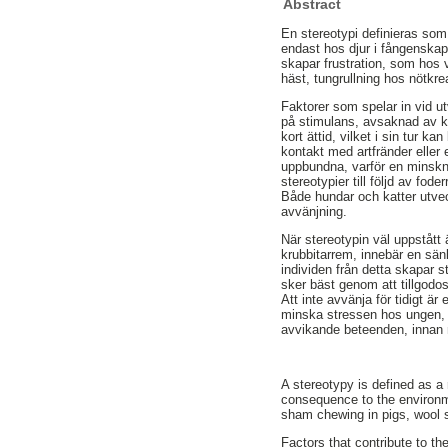
Abstract
En stereotypi definieras som 
endast hos djur i fångenskap,
skapar frustration, som hos v
häst, tungrullning hos nötkre
Faktorer som spelar in vid utv
på stimulans, avsaknad av kon
kort ättid, vilket i sin tur k
kontakt med artfränder eller en
uppbundna, varför en minskni
stereotypier till följd av fo
Både hundar och katter utveck
avvänjning.
När stereotypin väl uppstått ä
krubbitarrem, innebär en sänk
individen från detta skapar s
sker bäst genom att tillgodo
Att inte avvänja för tidigt är
minska stressen hos ungen, vi
avvikande beteenden, innan m
A stereotypy is defined as a
consequence to the environmen
sham chewing in pigs, wool s
Factors that contribute to th