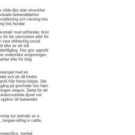
s vilda djur utan utvecklas
motiverade beteendebehov
 krubbitning och vävning hos
ing hos hundar.
 kontakt med artfränder, brist
ör lite utevistelse eller för
 vara otillräcklig social
id eller av att stå
ertillgång. Hos gris uppstår
 eller undersöka omgivningen.
het eller för tidig
ll exempel med en
ndet och att då hindra
pstå från första början. Det
llgång på grovfoder hos häst.
ningen stegvis. Detta för att
jukdomsutreda djuret vid
 upphov till beteendet
 among our animals as a
tongue-rolling in cattle,
onspecifics, mental