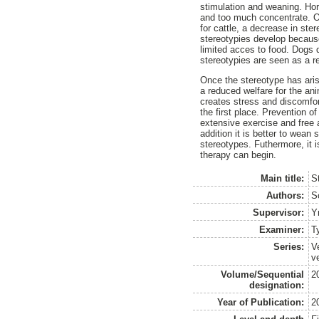
stimulation and weaning. Ho
and too much concentrate. Ot
for cattle, a decrease in ste
stereotypies develop because
limited acces to food. Dogs 
stereotypies are seen as a r
Once the stereotype has arise
a reduced welfare for the an
creates stress and discomfort 
the first place. Prevention o
extensive exercise and free 
addition it is better to wean
stereotypes. Futhermore, it 
therapy can begin.
Main title:
S
Authors:
S
Supervisor:
Y
Examiner:
T
Series:
V
v
Volume/Sequential
2
designation:
Year of Publication:
2