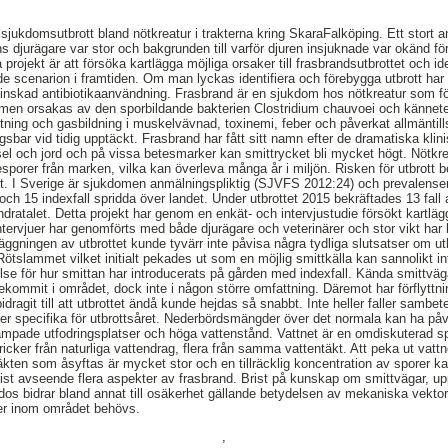
sjukdomsutbrott bland nötkreatur i trakterna kring SkaraFalköping. Ett stort a
s djurägare var stor och bakgrunden till varför djuren insjuknade var okänd fö
projekt är att försöka kartlägga möjliga orsaker till frasbrandsutbrottet och ide
e scenarion i framtiden. Om man lyckas identifiera och förebygga utbrott har v
inskad antibiotikaanvändning. Frasbrand är en sjukdom hos nötkreatur som 
men orsakas av den sporbildande bakterien Clostridium chauvoei och kännet
ing och gasbildning i muskelvävnad, toxinemi, feber och påverkat allmäntill
bar vid tidig upptäckt. Frasbrand har fått sitt namn efter de dramatiska kli
sel och jord och på vissa betesmarker kan smittrycket bli mycket högt. Nötkrea
iesporer från marken, vilka kan överleva många år i miljön. Risken för utbrott
t. I Sverige är sjukdomen anmälningspliktig (SJVFS 2012:24) och prevalensen
och 15 indexfall spridda över landet. Under utbrottet 2015 bekräftades 13 fall
ndratalet. Detta projekt har genom en enkät- och intervjustudie försökt kartlägg
ntervjuer har genomförts med både djurägare och veterinärer och stor vikt har 
äggningen av utbrottet kunde tyvärr inte påvisa några tydliga slutsatser om ut
Rötslammet vilket initialt pekades ut som en möjlig smittkälla kan sannolikt int
lse för hur smittan har introducerats på gården med indexfall. Kända smittväg
förekommit i området, dock inte i någon större omfattning. Däremot har förflytt
dragit till att utbrottet ändå kunde hejdas så snabbt. Inte heller faller sambet
er specifika för utbrottsåret. Nederbördsmängder över det normala kan ha påv
trampade utfodringsplatser och höga vattenstånd. Vattnet är en omdiskuterad s
ricker från naturliga vattendrag, flera från samma vattentäkt. Att peka ut va
kten som åsyftas är mycket stor och en tillräcklig koncentration av sporer ka
ist avseende flera aspekter av frasbrand. Brist på kunskap om smittvägar, u
sdos bidrar bland annat till osäkerhet gällande betydelsen av mekaniska vektor
ier inom området behövs.
,