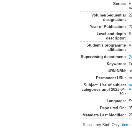
Series:
E
V
Volume/Sequential
2
designation:
Year of Publication:
2
Level and depth
S
descriptor:
Student's programme
V
affiliation:
Supervising department:
(
Keywords:
F
URN:NBN:
u
Permanent URL:
h
Subject. Use of subject
V
categories until 2023-04-
A
30.:
Language:
S
Deposited On:
0
Metadata Last Modified:
2
Repository Staff Only:
item 