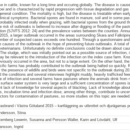
ase in cattle, known for a long time and occuring globally. The disease is cau
ei and is characterized by rapid progression with tissue degradation and gas
eneral condition. The mortality is high, but the disease is treatable when ear
linical symptoms. Bacterial spores are found in manure, soil and in some past
probably infected orally when grazing, with bacterial spores from the ground t
 risk of outbreaks is believed to increase after digging or flooding of the pas
cation (SJVFS 2012: 24) and the prevalence varies between the counties. Annu
 2015, a larger outbreak occurred in the areas surrounding Skara and Falköpi
umber of suspected cases exceeds one hundred. Through a questionnaire and i
e causes of the outbreak in the hope of preventing future outbreaks. A total o
eterinarians. Unfortunately no definite conclusions could be drawn about caus
The sludge, which was initially pointed out as a possible source of infection, i
y be relevant to the introduction of the infection on the index case farm. Kno
iously occurred in the area, but not to a large extent. On the other hand, 
cific farms has probably contributed to the outbreak being halted so quickly. 
he presence of wildlife and birds were not specific to the outbreak during 201
he conditions and several interviews highlight muddy, heavily trafficked fee
te of infection and several farms have pastures where the animals drink from 
surface water system is very large and a sufficient concentration of spores i
nt lack of knowledge for several aspects of blackleg. Lack of knowledge about 
s, incubation time and infection dose, among other things, contribute to uncer
tors for contamination of pastures, so more studies on this topic are needed
rasbrand i Västra Götaland 2015 – kartläggning av utbrottet och djurägarnas p
ndersson, Stina
ternberg Lewerin, Susanna
and
Persson Waller, Karin
and
Lövdahl, Ulf
ansson, Ingrid