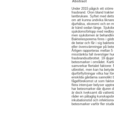
Abstract
Under 2015 pågick ett större 
frasbrand. Oron bland trakten
lantbrukare. Syftet med detta 
om att kunna undvika liknand
djurhälsa, ekonomi och en m
är känd sedan länge. Sjukdo
sjukdomsförlopp med nedbrytn
men sjukdomen är behandlings
Bakteriesporerna finns i göd
de betar och får i sig bakter
eller översvämningar på bete
Årligen rapporteras mellan 5 
misstänkta fall överstiger hu
frasbrandsutbrottet. 19 djupi
betesmarker i området. Kartl
samverkar flertalet faktorer. 
utbrottet, men kan ha betyde
djurförflyttningar vilka har 
enskilda gårdarna sannolikt bi
fågelförekomst ut som faktor
flera intervjuer belyser upp
har betesmarker där djuren d
är dock tveksamt då vattentä
råder en påtaglig kunskapsbr
inkubationstid och infektion
betesmarker varför fler stud