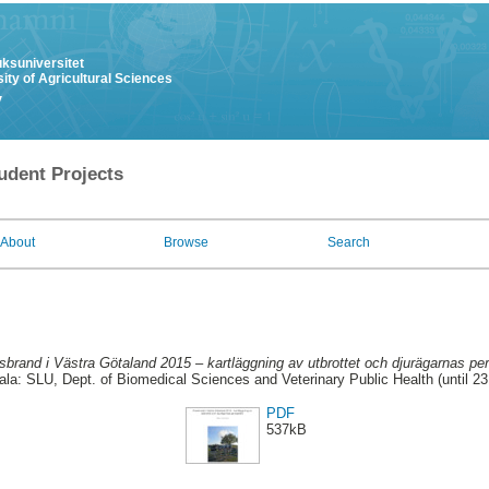
uksuniversitet
ity of Agricultural Sciences
y
udent Projects
About
Browse
Search
sbrand i Västra Götaland 2015 – kartläggning av utbrottet och djurägarnas per
la: SLU, Dept. of Biomedical Sciences and Veterinary Public Health (until 2
PDF
537kB