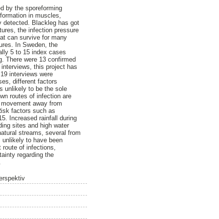
sed by the sporeforming
 formation in muscles,
ly detected. Blackleg has got
ures, the infection pressure
hat can survive for many
tures. In Sweden, the
ally 5 to 15 index cases
ng. There were 13 confirmed
nterviews, this project has
f 19 interviews were
es, different factors
s unlikely to be the sole
wn routes of infection are
the movement away from
Risk factors such as
5. Increased rainfall during
ding sites and high water
natural streams, several from
s unlikely to have been
route of infections,
tainty regarding the
.
erspektiv