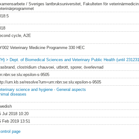
xamensarbete / Sveriges lantbruksuniversitet, Fakulteten för veterinärmedici
eterinärprogrammet
018:5
018
econd cycle, A2E
Y002 Veterinary Medicine Programme 330 HEC
VH) > Dept. of Biomedical Sciences and Veterinary Public Health (until 231231
rasbrand, clostridium chauvoei, utbrott, sporer, överlevnad
rn:nbn:se:slu:epsilon-s-9505
ttp://urn.kb.se/resolve?urn=urn:nbn:se:slu:epsilon-s-9505
eterinary science and hygiene - General aspects
nimal diseases
wedish
5 Jul 2018 10:20
5 Feb 2019 13:51
control page