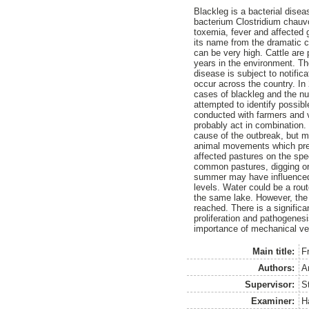
Blackleg is a bacterial dise
bacterium Clostridium chauvo
toxemia, fever and affected g
its name from the dramatic c
can be very high. Cattle are 
years in the environment. The
disease is subject to notifi
occur across the country. In
cases of blackleg and the n
attempted to identify possibl
conducted with farmers and v
probably act in combination. 
cause of the outbreak, but ma
animal movements which prev
affected pastures on the spe
common pastures, digging or t
summer may have influenced t
levels. Water could be a rou
the same lake. However, the 
reached. There is a significa
proliferation and pathogenesi
importance of mechanical vec
Main title:
F
Authors:
A
Supervisor:
S
Examiner:
H