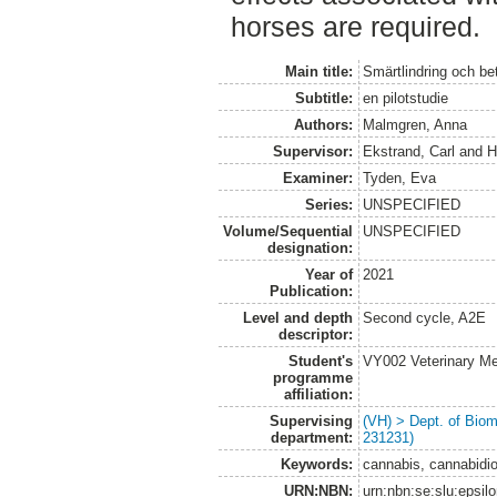
horses are required.
Main title:
Smärtlindring och bet
Subtitle:
en pilotstudie
Authors:
Malmgren, Anna
Supervisor:
Ekstrand, Carl
and
H
Examiner:
Tyden, Eva
Series:
UNSPECIFIED
Volume/Sequential
UNSPECIFIED
designation:
Year of
2021
Publication:
Level and depth
Second cycle, A2E
descriptor:
Student's
VY002 Veterinary M
programme
affiliation:
Supervising
(VH) > Dept. of Biom
department:
231231)
Keywords:
cannabis, cannabidio
URN:NBN:
urn:nbn:se:slu:epsil