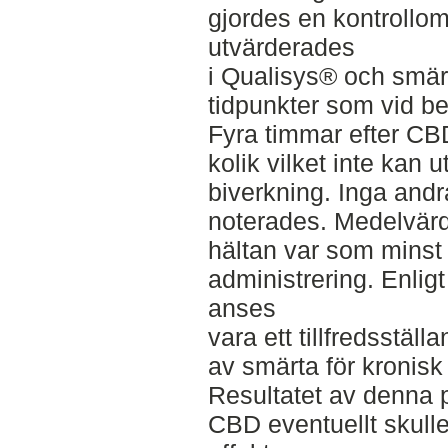
gjordes en kontrollo
utvärderades
i Qualisys® och smä
tidpunkter som vid 
Fyra timmar efter CBD
kolik vilket inte kan 
biverkning. Inga andr
noterades. Medelvärd
hältan var som minst
administrering. Enlig
anses
vara ett tillfredsstäl
av smärta för kronisk
Resultatet av denna p
CBD eventuellt skull