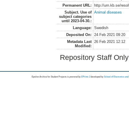
Permanent URL:
http://urn.kb.se/res
Subject. Use of
Animal diseases
subject categories
until 2023-04-30.:
Language:
Swedish
Deposited On:
24 Feb 2021 09:20
Metadata Last
26 Feb 2021 12:12
Modified:
Repository Staff Onl
Epsilon Archive for Student Projects is
powored by
EPrints 3
developed by
School of Electronics an