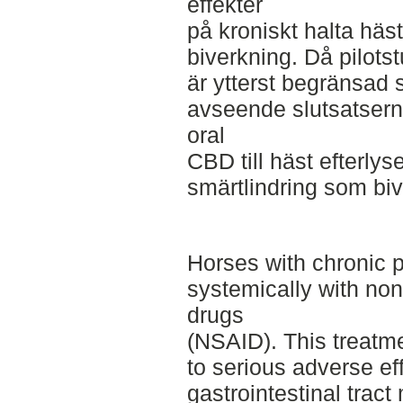
effekter
på kroniskt halta hä
biverkning. Då pilots
är ytterst begränsad s
avseende slutsatserna
oral
CBD till häst efterlys
smärtlindring som biv
Horses with chronic p
systemically with non
drugs
(NSAID). This treatm
to serious adverse eff
gastrointestinal trac