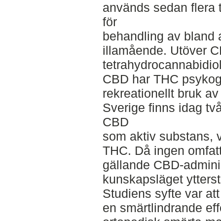
används sedan flera 
för
behandling av bland 
illamående. Utöver C
tetrahydrocannabidiol 
CBD har THC psykogen 
rekreationellt bruk a
Sverige finns idag t
CBD
som aktiv substans, 
THC. Då ingen omfatt
gällande CBD-administ
kunskapsläget ytterst
Studiens syfte var at
en smärtlindrande ef