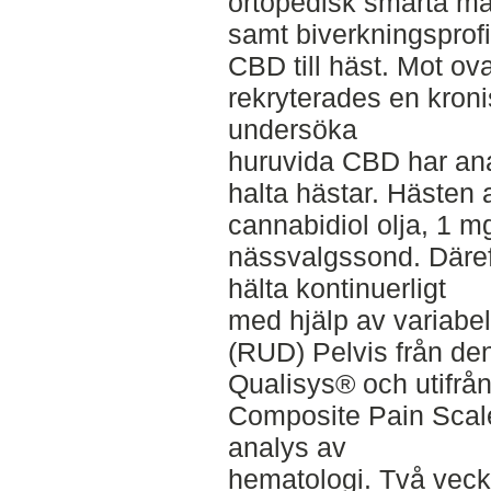
ortopedisk smärta ma
samt biverkningsprofi
CBD till häst. Mot o
rekryterades en kronis
undersöka
huruvida CBD har anal
halta hästar. Hästen
cannabidiol olja, 1 m
nässvalgssond. Däref
hälta kontinuerligt
med hjälp av variabe
(RUD) Pelvis från de
Qualisys® och utifrån
Composite Pain Scale
analys av
hematologi. Två veck