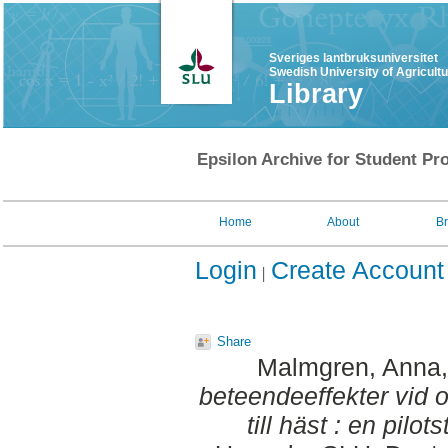
Sveriges lantbruksuniversitet
Swedish University of Agricult
Library
Epsilon Archive for Student Pro
Home
About
B
Login
Create Account
Share
Malmgren, Anna
beteendeeffekter vid o
till häst : en pilots