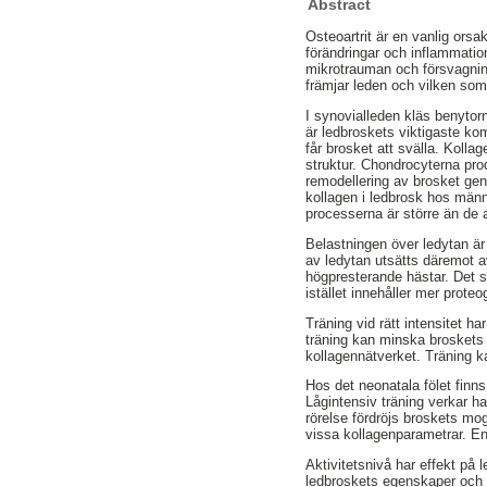
Abstract
Osteoartrit är en vanlig ors
förändringar och inflammatio
mikrotrauman och försvagning 
främjar leden och vilken som
I synovialleden kläs benytor
är ledbroskets viktigaste ko
får brosket att svälla. Koll
struktur. Chondrocyterna pro
remodellering av brosket ge
kollagen i ledbrosk hos männi
processerna är större än de 
Belastningen över ledytan är 
av ledytan utsätts däremot av
högpresterande hästar. Det s
istället innehåller mer proteo
Träning vid rätt intensitet 
träning kan minska broskets 
kollagennätverket. Träning k
Hos det neonatala fölet finns
Lågintensiv träning verkar ha
rörelse fördröjs broskets mo
vissa kollagenparametrar. En 
Aktivitetsnivå har effekt på 
ledbroskets egenskaper och k