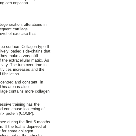
ning och anpassa
egeneration, alterations in
equent cartilage
level of exercise that
free surface. Collagen type II
ively loaded side-chains that
they make a very stiff
f the extracellular matrix. As
ivity. The turn-over time in
ctivities increases and the
fibrillation.
s centred and constant. In
 This area is also
tilage contains more collagen
cessive training has the
and can cause loosening of
atrix protein (COMP).
ace during the first 5 months
. If the foal is deprived of
t for some collagen
lopment of the articular