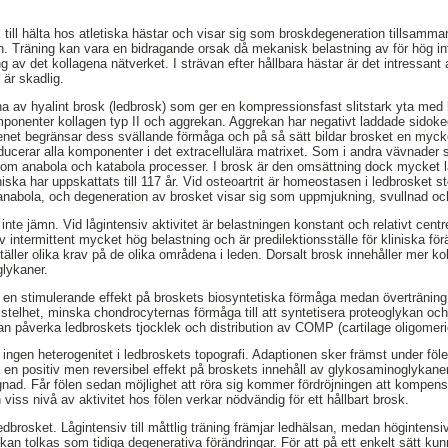
ak till hälta hos atletiska hästar och visar sig som broskdegeneration tillsam
n. Träning kan vara en bidragande orsak då mekanisk belastning av för hög in
av det kollagena nätverket. I strävan efter hållbara hästar är det intressant 
 är skadlig.
na av hyalint brosk (ledbrosk) som ger en kompressionsfast slitstark yta med l
mponenter kollagen typ II och aggrekan. Aggrekan har negativt laddade sidoke
agenet begränsar dess svällande förmåga och på så sätt bildar brosket en myc
ducerar alla komponenter i det extracellulära matrixet. Som i andra vävnader 
nom anabola och katabola processer. I brosk är den omsättning dock mycket l
ska har uppskattats till 117 år. Vid osteoartrit är homeostasen i ledbrosket s
anabola, och degeneration av brosket visar sig som uppmjukning, svullnad och f
inte jämn. Vid lågintensiv aktivitet är belastningen konstant och relativt cen
 intermittent mycket hög belastning och är predilektionsställe för kliniska fö
täller olika krav på de olika områdena i leden. Dorsalt brosk innehåller mer k
glykaner.
har en stimulerande effekt på broskets biosyntetiska förmåga medan överträning
stelhet, minska chondrocyternas förmåga till att syntetisera proteoglykan oc
an påverka ledbroskets tjocklek och distribution av COMP (cartilage oligomeric
 ingen heterogenitet i ledbroskets topografi. Adaptionen sker främst under föl
 en positiv men reversibel effekt på broskets innehåll av glykosaminoglykaner. 
gnad. Får fölen sedan möjlighet att röra sig kommer fördröjningen att kompen
viss nivå av aktivitet hos fölen verkar nödvändig för ett hållbart brosk.
ledbrosket. Lågintensiv till måttlig träning främjar ledhälsan, medan högintensi
an tolkas som tidiga degenerativa förändringar. För att på ett enkelt sätt k