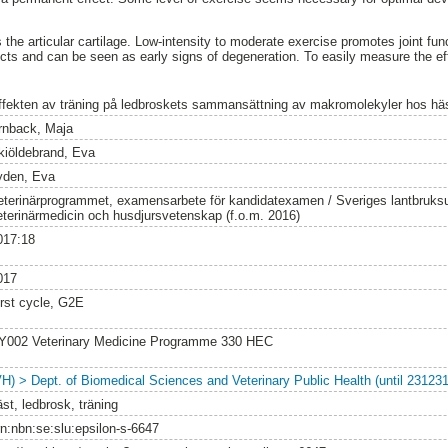
 the articular cartilage. Low-intensity to moderate exercise promotes joint fu
ects and can be seen as early signs of degeneration. To easily measure the ef
ffekten av träning på ledbroskets sammansättning av makromolekyler hos hä
rnback, Maja
kiöldebrand, Eva
yden, Eva
eterinärprogrammet, examensarbete för kandidatexamen / Sveriges lantbruksun
eterinärmedicin och husdjursvetenskap (f.o.m. 2016)
017:18
017
irst cycle, G2E
Y002 Veterinary Medicine Programme 330 HEC
VH) > Dept. of Biomedical Sciences and Veterinary Public Health (until 231231
st, ledbrosk, träning
rn:nbn:se:slu:epsilon-s-6647