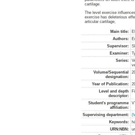
cartilage.
The level exercise influences
exercise has deleterious eff
articular cartilage,
Main title:
E
Authors:
E
Supervisor:
S
Examiner:
T
Series:
V
v
Volume/Sequential
2
designation:
Year of Publication:
2
Level and depth
F
descriptor:
Student's programme
V
affiliation:
Supervising department:
(
Keywords:
hä
URN:NBN:
u