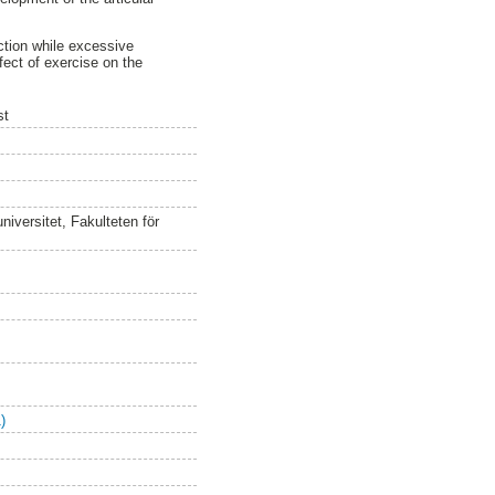
nction while excessive
fect of exercise on the
st
iversitet, Fakulteten för
)