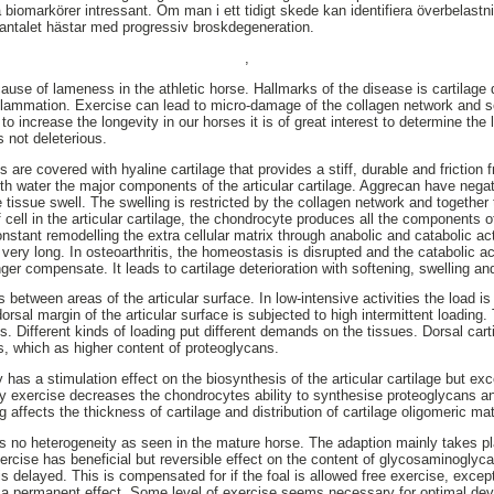
å biomarkörer intressant. Om man i ett tidigt skede kan identifiera överbelast
antalet hästar med progressiv broskdegeneration.
,
use of lameness in the athletic horse. Hallmarks of the disease is cartilage d
flammation. Exercise can lead to micro-damage of the collagen network and s
 to increase the longevity in our horses it is of great interest to determine the 
s not deleterious.
s are covered with hyaline cartilage that provides a stiff, durable and friction 
th water the major components of the articular cartilage. Aggrecan have negat
tissue swell. The swelling is restricted by the collagen network and together 
f cell in the articular cartilage, the chondrocyte produces all the components o
constant remodelling the extra cellular matrix through anabolic and catabolic act
r very long. In osteoarthritis, the homeostasis is disrupted and the catabolic a
ger compensate. It leads to cartilage deterioration with softening, swelling and 
rs between areas of the articular surface. In low-intensive activities the load i
dorsal margin of the articular surface is subjected to high intermittent loading.
ns. Different kinds of loading put different demands on the tissues. Dorsal car
as, which as higher content of proteoglycans.
ty has a stimulation effect on the biosynthesis of the articular cartilage but ex
ity exercise decreases the chondrocytes ability to synthesise proteoglycans 
g affects the thickness of cartilage and distribution of cartilage oligomeric m
 is no heterogeneity as seen in the mature horse. The adaption mainly takes pl
ercise has beneficial but reversible effect on the content of glycosaminoglycan
delayed. This is compensated for if the foal is allowed free exercise, excep
 a permanent effect. Some level of exercise seems necessary for optimal deve