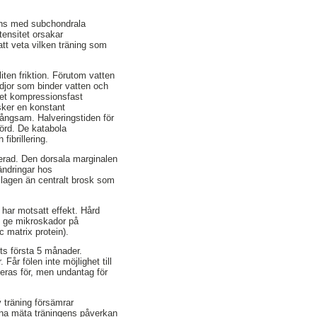
mans med subchondrala
tensitet orsakar
att veta vilken träning som
iten friktion. Förutom vatten
djor som binder vatten och
ket kompressionsfast
sker en konstant
ångsam. Halveringstiden för
törd. De katabola
ibrillering.
trerad. Den dorsala marginalen
rändringar hos
ollagen än centralt brosk som
 har motsatt effekt. Hård
h ge mikroskador på
 matrix protein).
ets första 5 månader.
Får fölen inte möjlighet till
seras för, men undantag för
v träning försämrar
unna mäta träningens påverkan