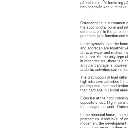
på ledbrosket är forskning p
träningsnivån kan vi minska 
Osteoarthritis is a common ca
the subchondral bone and in
deterioration. In the ambition
promotes joint function and i
In the synovial joint the bone
and aggrecan are together wi
attracts water and makes the 
structure. As the only type o
in other tissues, there is a 
articular cartilage is howeve
anabolic activities can no lon
The distribution of load diffe
high-intensive activities the 
predisposed to clinical lesio
than cartilage in central are
Exercise at the right intensi
opposite effect. High-intens
the collagen network. Trainin
In the neonatal horse, there
postpartum. A low level of ex
movement the development is 
parameters on witch there is